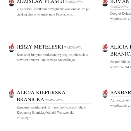
ZDZISŁAW PLASŁO
ROMAN 
WARSZAWA
WARSZAWA
Z głębokim smutkiem przyjęliśmy wiadomość, że po
Drogiej Koleża
ciężkiej chorobie zmarł nasz Przyjaciel z...
współczucia z
JERZY METELESKI
ALICJA 
WARSZAWA
BRANIC
Kochanej Justynie serdeczne wyrazy współczucia z
powodu śmierci Taty Jerzego Metelskiego...
Zespół Kliniki
Ruchu WUM żeg
ALICJA KIEPURSKA-
BARBAR
BRANICKA
WARSZAWA
Agnieszce Wroń
współczucia z 
Żegnamy zmarłą prof. dr nauk medycznych Alicję
Kiepurską-Branicką Oddział Warszawski
Polskiego...