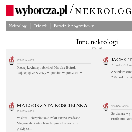
Nekrologi
Odeszli
Poradnik pogrzebowy
Inne nekrologi
JACEK 
WARSZAWA
79
WARSZAW
Naszej kochanej i dzielnej Marylce Butruk
Z wielkim żale
Najcieplejsze wyrazy wsparcia i współczucia w...
2026 roku w Au
MAŁGORZATA KOŚCIELSKA
WARSZAWA
WARSZAWA
Serdeczne wyr
W dniu 3 sierpnia 2026 roku zmarła Profesor
Profesora Dar
Małgorzata Kościelska Jej prace badawcze i
praktyka...