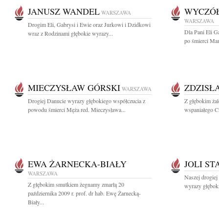
JANUSZ WANDEL
WYCZÓŁ
WARSZAWA
WARSZAWA
Drogim Eli, Gabrysi i Ewie oraz Jurkowi i Dzidkowi
Dla Pani Eli G
wraz z Rodzinami głębokie wyrazy...
po śmierci Mam
MIECZYSŁAW GÓRSKI
ZDZISŁ
WARSZAWA
Drogiej Danucie wyrazy głębokiego współczucia z
Z głębokim ża
powodu śmierci Męża red. Mieczysława...
wspaniałego Cz
EWA ŻARNECKA-BIAŁY
JOLI ST
WARSZAWA
Naszej drogiej
Z głębokim smutkiem żegnamy zmarłą 20
wyrazy głębok
października 2009 r. prof. dr hab. Ewę Żarnecką-
Biały...