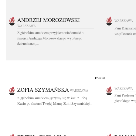
ANDRZEJ MOROZOWSKI
WARSZAWA
WARSZAWA
Pani Dziekanie
Z głębokim smutkiem przyjąłem wiadomość o
współczucia or
śmierci Andrzeja Morozowskiego wybitnego
dziennikarza,...
ZOFIA SZYMAŃSKA
WARSZAWA
WARSZAWA
Pani Profesor 
Z głębokim smutkiem łączymy się w żalu z Tobą
głębokiego wsp
Kasiu po śmierci Twojej Mamy Zofii Szymańskiej...