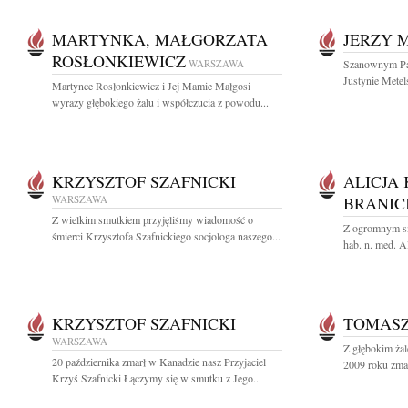
MARTYNKA, MAŁGORZATA
JERZY 
ROSŁONKIEWICZ
WARSZAWA
Szanownym Pan
Justynie Metels
Martynce Rosłonkiewicz i Jej Mamie Małgosi
wyrazy głębokiego żalu i współczucia z powodu...
KRZYSZTOF SZAFNICKI
ALICJA
WARSZAWA
BRANIC
Z wielkim smutkiem przyjęliśmy wiadomość o
Z ogromnym sm
śmierci Krzysztofa Szafnickiego socjologa naszego...
hab. n. med. Al
KRZYSZTOF SZAFNICKI
TOMASZ
WARSZAWA
Z głębokim ża
20 października zmarł w Kanadzie nasz Przyjaciel
2009 roku zmar
Krzyś Szafnicki Łączymy się w smutku z Jego...