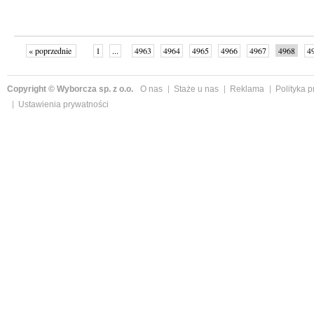
« poprzednie
1
...
4963
4964
4965
4966
4967
4968
4
...
4999
następne »
Copyright © Wyborcza sp. z o.o.
O nas
Staże u nas
Reklama
Polityka 
Ustawienia prywatności