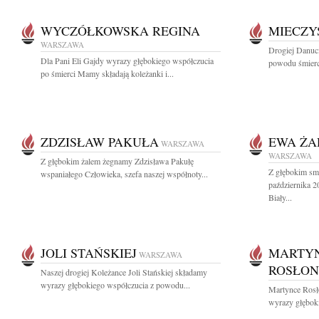
WYCZÓŁKOWSKA REGINA
MIECZY
WARSZAWA
Drogiej Danuc
Dla Pani Eli Gajdy wyrazy głębokiego współczucia
powodu śmierc
po śmierci Mamy składają koleżanki i...
ZDZISŁAW PAKUŁA
EWA ŻA
WARSZAWA
WARSZAWA
Z głębokim żalem żegnamy Zdzisława Pakułę
Z głębokim sm
wspaniałego Człowieka, szefa naszej współnoty...
października 2
Biały...
JOLI STAŃSKIEJ
MARTY
WARSZAWA
ROSŁON
Naszej drogiej Koleżance Joli Stańskiej składamy
wyrazy głębokiego współczucia z powodu...
Martynce Rosł
wyrazy głęboki