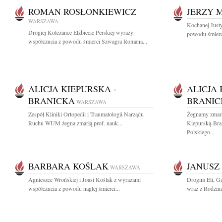
ROMAN ROSŁONKIEWICZ
JERZY 
WARSZAWA
Kochanej Justy
Drogiej Koleżance Elżbiecie Perskiej wyrazy
powodu śmierci
współczucia z powodu śmierci Szwagra Romana...
ALICJA KIEPURSKA -
ALICJA
BRANICKA
BRANIC
WARSZAWA
Zespół Kliniki Ortopedii i Traumatologii Narządu
Żegnamy zmarł
Ruchu WUM żegna zmarłą prof. nauk...
Kiepurską-Bra
Polskiego...
BARBARA KOŚLAK
JANUSZ
WARSZAWA
Agnieszce Wrońskiej i Joasi Koślak z wyrazami
Drogim Eli, Ga
współczucia z powodu nagłej śmierci...
wraz z Rodzina