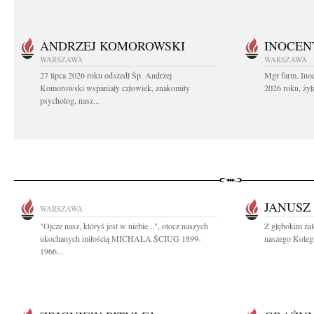
ANDRZEJ KOMOROWSKI
INOCEN
WARSZAWA
WARSZAWA
27 lipca 2026 roku odszedł Śp. Andrzej
Mgr farm. Inoc
Komorowski wspaniały człowiek, znakomity
2026 roku, żył
psycholog, nasz...
JANUSZ
WARSZAWA
"Ojcze nasz, któryś jest w niebie...", otocz naszych
Z głębokim ża
ukochanych miłością MICHAŁA ŚCIUG 1899-
naszego Kolegi
1966...