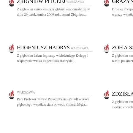
ZBIGNIEW PITUŁEJ
GRAŻYN
WARSZAWA
Z głębokim smutkiem przyjęliśmy wiadomość, że w
Drogiej Przyja
dniu 29 października 2009 roku zmarł Zbigniew...
wyrazy współc
EUGENIUSZ HADRYŚ
ZOFIA 
WARSZAWA
Z głębokim żalem żegnamy wieloletniego Kolegę i
Z głębokim sm
współpracownika Eugeniusza Hadrysia...
Kasiu po śmier
WARSZAWA
ZDZISŁ
Pani Profesor Teresie Pałaszewskiej-Reindl wyrazy
Z głębokim sm
głębokiego współczucia z powodu śmierci Męża...
ciężkiej chorob