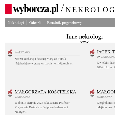
Nekrologi
Odeszli
Poradnik pogrzebowy
Inne nekrologi
JACEK 
WARSZAWA
79
WARSZAW
Naszej kochanej i dzielnej Marylce Butruk
Z wielkim żale
Najcieplejsze wyrazy wsparcia i współczucia w...
2026 roku w Au
MAŁGORZATA KOŚCIELSKA
MAŁGOR
WARSZAWA
WARSZAWA
W dniu 3 sierpnia 2026 roku zmarła Profesor
Z głębokim sm
Małgorzata Kościelska Jej prace badawcze i
odejściu prof. 
praktyka...