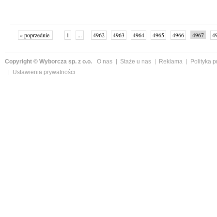
« poprzednie
1
...
4962
4963
4964
4965
4966
4967
4
...
4998
następne »
Copyright © Wyborcza sp. z o.o.
O nas
Staże u nas
Reklama
Polityka 
Ustawienia prywatności