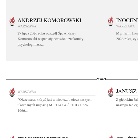
ANDRZEJ KOMOROWSKI
INOCEN
WARSZAWA
WARSZAWA
27 lipca 2026 roku odszedł Śp. Andrzej
Mgr farm. Inoc
Komorowski wspaniały człowiek, znakomity
2026 roku, żył
psycholog, nasz...
JANUSZ
WARSZAWA
"Ojcze nasz, któryś jest w niebie...", otocz naszych
Z głębokim ża
ukochanych miłością MICHAŁA ŚCIUG 1899-
naszego Kolegi
1966...