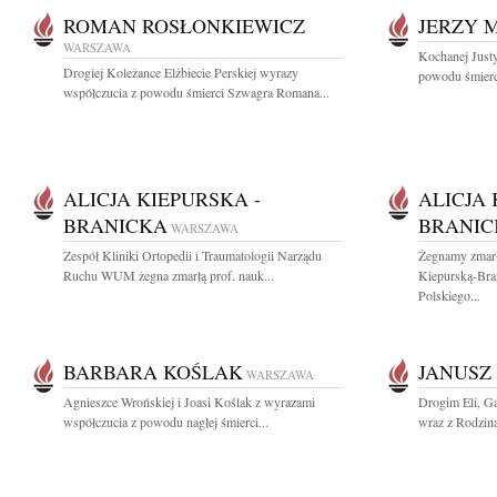
ROMAN ROSŁONKIEWICZ
JERZY 
WARSZAWA
Kochanej Justy
Drogiej Koleżance Elżbiecie Perskiej wyrazy
powodu śmierci
współczucia z powodu śmierci Szwagra Romana...
ALICJA KIEPURSKA -
ALICJA
BRANICKA
BRANIC
WARSZAWA
Zespół Kliniki Ortopedii i Traumatologii Narządu
Żegnamy zmarł
Ruchu WUM żegna zmarłą prof. nauk...
Kiepurską-Bra
Polskiego...
BARBARA KOŚLAK
JANUSZ
WARSZAWA
Agnieszce Wrońskiej i Joasi Koślak z wyrazami
Drogim Eli, Ga
współczucia z powodu nagłej śmierci...
wraz z Rodzina