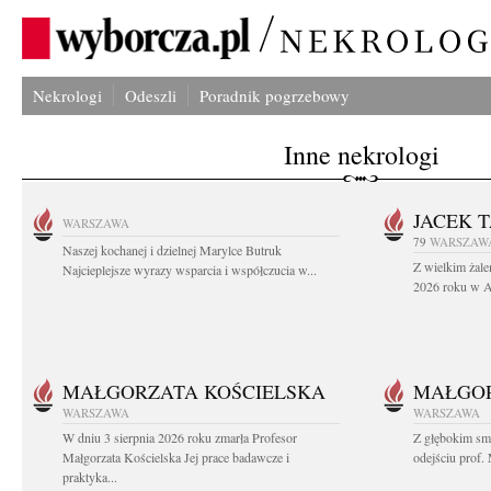
Nekrologi
Odeszli
Poradnik pogrzebowy
Inne nekrologi
JACEK 
WARSZAWA
79
WARSZAW
Naszej kochanej i dzielnej Marylce Butruk
Z wielkim żale
Najcieplejsze wyrazy wsparcia i współczucia w...
2026 roku w Au
MAŁGORZATA KOŚCIELSKA
MAŁGOR
WARSZAWA
WARSZAWA
W dniu 3 sierpnia 2026 roku zmarła Profesor
Z głębokim sm
Małgorzata Kościelska Jej prace badawcze i
odejściu prof. 
praktyka...