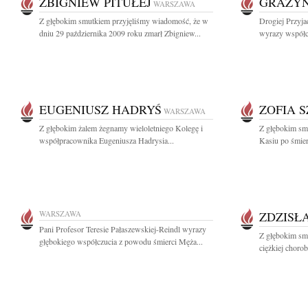
ZBIGNIEW PITUŁEJ
GRAŻYN
WARSZAWA
Z głębokim smutkiem przyjęliśmy wiadomość, że w
Drogiej Przyja
dniu 29 października 2009 roku zmarł Zbigniew...
wyrazy współc
EUGENIUSZ HADRYŚ
ZOFIA 
WARSZAWA
Z głębokim żalem żegnamy wieloletniego Kolegę i
Z głębokim sm
współpracownika Eugeniusza Hadrysia...
Kasiu po śmier
WARSZAWA
ZDZISŁ
Pani Profesor Teresie Pałaszewskiej-Reindl wyrazy
Z głębokim sm
głębokiego współczucia z powodu śmierci Męża...
ciężkiej chorob