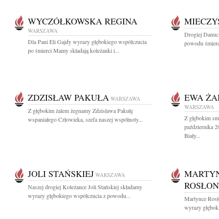
WYCZÓŁKOWSKA REGINA
MIECZY
WARSZAWA
Drogiej Danuc
Dla Pani Eli Gajdy wyrazy głębokiego współczucia
powodu śmierc
po śmierci Mamy składają koleżanki i...
ZDZISŁAW PAKUŁA
EWA ŻA
WARSZAWA
WARSZAWA
Z głębokim żalem żegnamy Zdzisława Pakułę
Z głębokim sm
wspaniałego Człowieka, szefa naszej współnoty...
października 2
Biały...
JOLI STAŃSKIEJ
MARTY
WARSZAWA
ROSŁON
Naszej drogiej Koleżance Joli Stańskiej składamy
wyrazy głębokiego współczucia z powodu...
Martynce Rosł
wyrazy głęboki