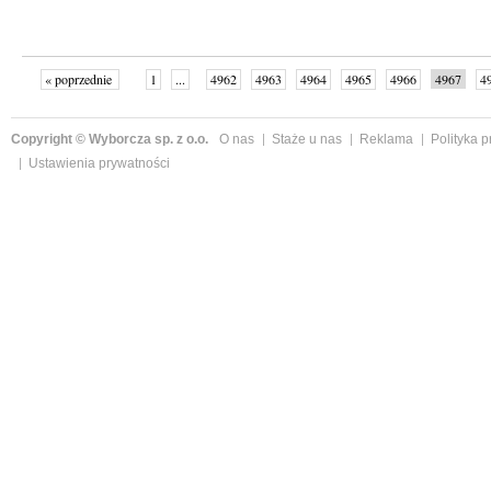
« poprzednie
1
...
4962
4963
4964
4965
4966
4967
4
...
4998
następne »
Copyright © Wyborcza sp. z o.o.
O nas
Staże u nas
Reklama
Polityka 
Ustawienia prywatności