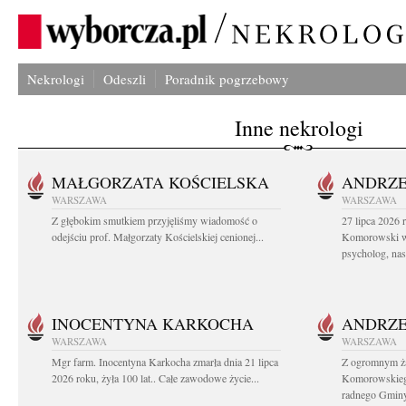
Nekrologi
Odeszli
Poradnik pogrzebowy
Inne nekrologi
MAŁGORZATA KOŚCIELSKA
ANDRZE
WARSZAWA
WARSZAWA
Z głębokim smutkiem przyjęliśmy wiadomość o
27 lipca 2026 
odejściu prof. Małgorzaty Kościelskiej cenionej...
Komorowski ws
psycholog, nasz
INOCENTYNA KARKOCHA
ANDRZE
WARSZAWA
WARSZAWA
Mgr farm. Inocentyna Karkocha zmarła dnia 21 lipca
Z ogromnym ż
2026 roku, żyła 100 lat.. Całe zawodowe życie...
Komorowskiego
radnego Gminy