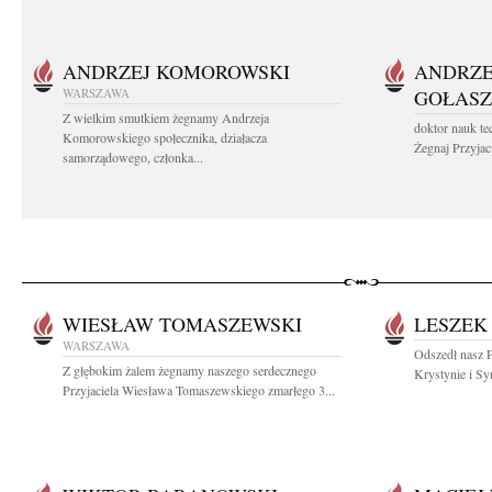
ANDRZEJ KOMOROWSKI
ANDRZE
WARSZAWA
GOŁASZ
Z wielkim smutkiem żegnamy Andrzeja
doktor nauk te
Komorowskiego społecznika, działacza
Żegnaj Przyjaci
samorządowego, członka...
WIESŁAW TOMASZEWSKI
LESZEK
WARSZAWA
Odszedł nasz P
Z głębokim żalem żegnamy naszego serdecznego
Krystynie i Sy
Przyjaciela Wiesława Tomaszewskiego zmarłego 3...