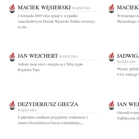
MACIEK WĘSIERSKI
MACIEK
WARSZAWA
2 listopada 2009 roku zginął w wypadku
Wstrząśnięci 
samochodowym Maciek Węsierski Trudno uwierzyć,
Węsierskiego s
że nie...
JAN WEJCHERT
JADWIG
WARSZAWA
WARSZAWA
Aldono moje serce i energia są z Tobą Agata
Wyrazy głębok
Rogalska Topa
USA Jadwigi Ma
DEZYDERIUSZ GIECZA
JAN WE
WARSZAWA
Odszedł wspani
Z głębokim smutkiem przyjęliśmy wiadomość o
Najbliższym sk
śmierci Dezyderiusza Giecza wieloletniego,...