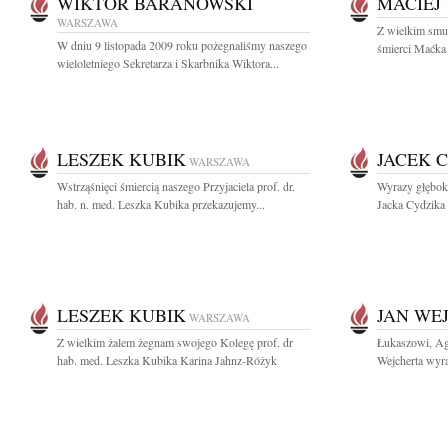
WIKTOR BARANOWSKI
MACIEJ
WARSZAWA
Z wielkim smu
W dniu 9 listopada 2009 roku pożegnaliśmy naszego
śmierci Maćka 
wieloletniego Sekretarza i Skarbnika Wiktora...
LESZEK KUBIK
JACEK 
WARSZAWA
Wstrząśnięci śmiercią naszego Przyjaciela prof. dr.
Wyrazy głębok
hab. n. med. Leszka Kubika przekazujemy...
Jacka Cydzika 
LESZEK KUBIK
JAN WE
WARSZAWA
Z wielkim żalem żegnam swojego Kolegę prof. dr
Łukaszowi, Aga
hab. med. Leszka Kubika Karina Jahnz-Różyk
Wejcherta wyra