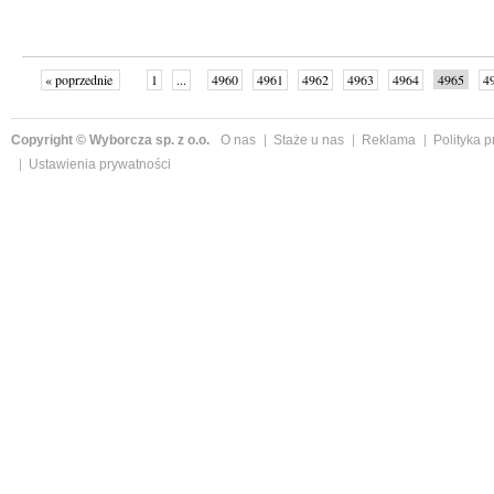
« poprzednie
1
...
4960
4961
4962
4963
4964
4965
4
...
4998
następne »
Copyright © Wyborcza sp. z o.o.
O nas
Staże u nas
Reklama
Polityka 
Ustawienia prywatności