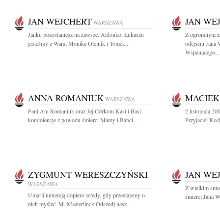
JAN WEJCHERT
JAN WE
WARSZAWA
Janku pozostaniesz na zawsze. Aldonko, Łukaszu
Z ogromnym ż
jesteśmy z Wami Monika Olejnik i Tomek...
odejściu Jana
Wspaniałego...
ANNA ROMANIUK
MACIEK
WARSZAWA
Pani Ani Romaniuk oraz Jej Córkom Kasi i Basi
2 listopada 20
kondolencje z powodu śmierci Mamy i Babci...
Przyjaciel Koc
ZYGMUNT WERESZCZYŃSKI
JAN WE
WARSZAWA
Z wielkim smu
Umarli umierają dopiero wtedy, gdy przestajemy o
śmierci Jana W
nich myśleć. M. Maeterlinck Odszedł nasz...