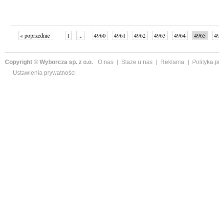
« poprzednie
1
...
4960
4961
4962
4963
4964
4965
4
...
4999
następne »
Copyright © Wyborcza sp. z o.o.
O nas
Staże u nas
Reklama
Polityka 
Ustawienia prywatności