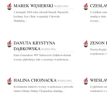
MAREK WĘSIERSKI
CZESŁA
WARSZAWA
2 listopada 2009 roku odszedł Maciek Węsierski
Z wielkim smu
kochany Syn i Brat, wspaniały Człowiek.
zmarłą w dniu 
Składamy...
wyrazy...
DANUTA KRYSTYNA
ZENON 
DĄBKOWSKA
WARSZAWA
Naszej drogiej
współczucia i 
Panu Generałowi WP Tadeuszowi Dąbkowskiemu
wyrazy głębokiego żalu i szczerego współczucia...
HALINA CHOJNACKA
WIESŁA
WARSZAWA
Kochanemu Jankowi wyrazy współczucia z powodu
Z głębokim smu
śmierci Mamy Haliny Chojnackiej składają...
wiadomość o o