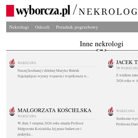
Nekrologi
Odeszli
Poradnik pogrzebowy
Inne nekrologi
JACEK 
WARSZAWA
79
WARSZAW
Naszej kochanej i dzielnej Marylce Butruk
Z wielkim żale
Najcieplejsze wyrazy wsparcia i współczucia w...
2026 roku w Au
MAŁGORZATA KOŚCIELSKA
WARSZAWA
WARSZAWA
Serdeczne wyr
W dniu 3 sierpnia 2026 roku zmarła Profesor
Profesora Dar
Małgorzata Kościelska Jej prace badawcze i
praktyka...