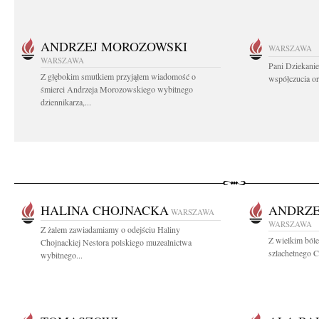
ANDRZEJ MOROZOWSKI
WARSZAWA
WARSZAWA
Pani Dziekanie
Z głębokim smutkiem przyjąłem wiadomość o
współczucia or
śmierci Andrzeja Morozowskiego wybitnego
dziennikarza,...
HALINA CHOJNACKA
ANDRZE
WARSZAWA
WARSZAWA
Z żalem zawiadamiamy o odejściu Haliny
Z wielkim ból
Chojnackiej Nestora polskiego muzealnictwa
szlachetnego C
wybitnego...