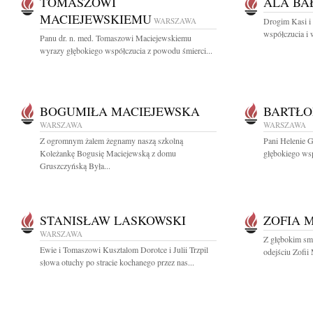
TOMASZOWI
ALA BA
MACIEJEWSKIEMU
WARSZAWA
Drogim Kasi i
współczucia i 
Panu dr. n. med. Tomaszowi Maciejewskiemu
wyrazy głębokiego współczucia z powodu śmierci...
BOGUMIŁA MACIEJEWSKA
BARTŁO
WARSZAWA
WARSZAWA
Z ogromnym żalem żegnamy naszą szkolną
Pani Helenie G
Koleżankę Bogusię Maciejewską z domu
głębokiego wsp
Gruszczyńską Była...
STANISŁAW LASKOWSKI
ZOFIA 
WARSZAWA
Z głębokim sm
Ewie i Tomaszowi Kusztalom Dorotce i Julii Trzpil
odejściu Zofii
słowa otuchy po stracie kochanego przez nas...