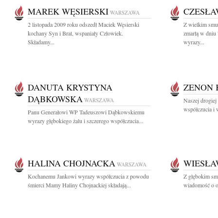
MAREK WĘSIERSKI
CZESŁA
WARSZAWA
2 listopada 2009 roku odszedł Maciek Węsierski
Z wielkim smu
kochany Syn i Brat, wspaniały Człowiek.
zmarłą w dniu 
Składamy...
wyrazy...
DANUTA KRYSTYNA
ZENON 
DĄBKOWSKA
WARSZAWA
Naszej drogiej
współczucia i 
Panu Generałowi WP Tadeuszowi Dąbkowskiemu
wyrazy głębokiego żalu i szczerego współczucia...
HALINA CHOJNACKA
WIESŁA
WARSZAWA
Kochanemu Jankowi wyrazy współczucia z powodu
Z głębokim smu
śmierci Mamy Haliny Chojnackiej składają...
wiadomość o o