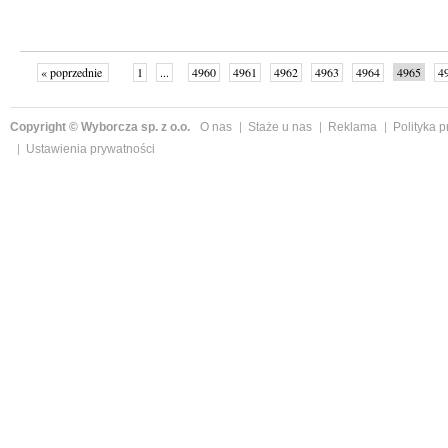
« poprzednie
1
...
4960
4961
4962
4963
4964
4965
4
...
4999
następne »
Copyright © Wyborcza sp. z o.o.
O nas
Staże u nas
Reklama
Polityka 
Ustawienia prywatności