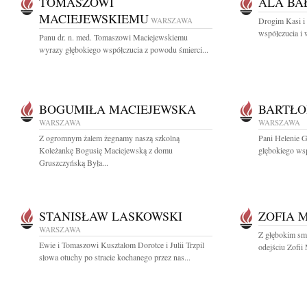
TOMASZOWI
ALA BA
MACIEJEWSKIEMU
WARSZAWA
Drogim Kasi i
współczucia i 
Panu dr. n. med. Tomaszowi Maciejewskiemu
wyrazy głębokiego współczucia z powodu śmierci...
BOGUMIŁA MACIEJEWSKA
BARTŁO
WARSZAWA
WARSZAWA
Z ogromnym żalem żegnamy naszą szkolną
Pani Helenie G
Koleżankę Bogusię Maciejewską z domu
głębokiego wsp
Gruszczyńską Była...
STANISŁAW LASKOWSKI
ZOFIA 
WARSZAWA
Z głębokim sm
Ewie i Tomaszowi Kusztalom Dorotce i Julii Trzpil
odejściu Zofii
słowa otuchy po stracie kochanego przez nas...