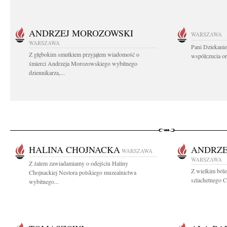
ANDRZEJ MOROZOWSKI
WARSZAWA
WARSZAWA
Pani Dziekanie
Z głębokim smutkiem przyjąłem wiadomość o
współczucia or
śmierci Andrzeja Morozowskiego wybitnego
dziennikarza,...
HALINA CHOJNACKA
ANDRZE
WARSZAWA
WARSZAWA
Z żalem zawiadamiamy o odejściu Haliny
Z wielkim ból
Chojnackiej Nestora polskiego muzealnictwa
szlachetnego C
wybitnego...