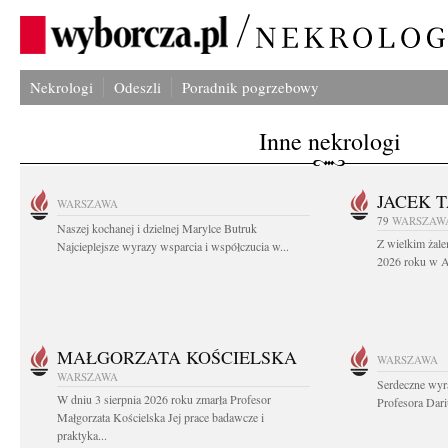
Nekrologi
Odeszli
Poradnik pogrzebowy
Inne nekrologi
JACEK 
WARSZAWA
79
WARSZAW
Naszej kochanej i dzielnej Marylce Butruk
Z wielkim żale
Najcieplejsze wyrazy wsparcia i współczucia w...
2026 roku w Au
MAŁGORZATA KOŚCIELSKA
WARSZAWA
WARSZAWA
Serdeczne wyr
W dniu 3 sierpnia 2026 roku zmarła Profesor
Profesora Dar
Małgorzata Kościelska Jej prace badawcze i
praktyka...