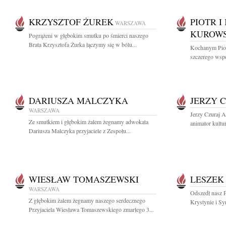
KRZYSZTOF ŻUREK
PIOTR 
WARSZAWA
KUROW
Pogrążeni w głębokim smutku po śmierci naszego
Brata Krzysztofa Żurka łączymy się w bólu...
Kochanym Pio
szczerego wspó
DARIUSZA MALCZYKA
JERZY 
WARSZAWA
Jerzy Czuraj A
Ze smutkiem i głębokim żalem żegnamy adwokata
animator kultu
Dariusza Malczyka przyjaciele z Zespołu...
WIESŁAW TOMASZEWSKI
LESZEK
WARSZAWA
Odszedł nasz P
Z głębokim żalem żegnamy naszego serdecznego
Krystynie i Sy
Przyjaciela Wiesława Tomaszewskiego zmarłego 3...