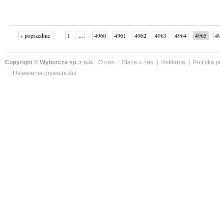
« poprzednie
1
...
4960
4961
4962
4963
4964
4965
4
...
4999
następne »
Copyright © Wyborcza sp. z o.o.
O nas
Staże u nas
Reklama
Polityka 
Ustawienia prywatności