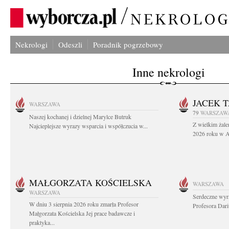
Nekrologi
Odeszli
Poradnik pogrzebowy
Inne nekrologi
JACEK 
WARSZAWA
79
WARSZAW
Naszej kochanej i dzielnej Marylce Butruk
Z wielkim żale
Najcieplejsze wyrazy wsparcia i współczucia w...
2026 roku w Au
MAŁGORZATA KOŚCIELSKA
WARSZAWA
WARSZAWA
Serdeczne wyr
W dniu 3 sierpnia 2026 roku zmarła Profesor
Profesora Dar
Małgorzata Kościelska Jej prace badawcze i
praktyka...