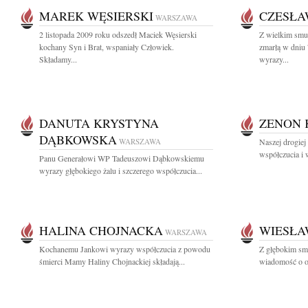
MAREK WĘSIERSKI
CZESŁA
WARSZAWA
2 listopada 2009 roku odszedł Maciek Węsierski
Z wielkim smu
kochany Syn i Brat, wspaniały Człowiek.
zmarłą w dniu 
Składamy...
wyrazy...
DANUTA KRYSTYNA
ZENON 
DĄBKOWSKA
WARSZAWA
Naszej drogiej
współczucia i 
Panu Generałowi WP Tadeuszowi Dąbkowskiemu
wyrazy głębokiego żalu i szczerego współczucia...
HALINA CHOJNACKA
WIESŁA
WARSZAWA
Kochanemu Jankowi wyrazy współczucia z powodu
Z głębokim smu
śmierci Mamy Haliny Chojnackiej składają...
wiadomość o o