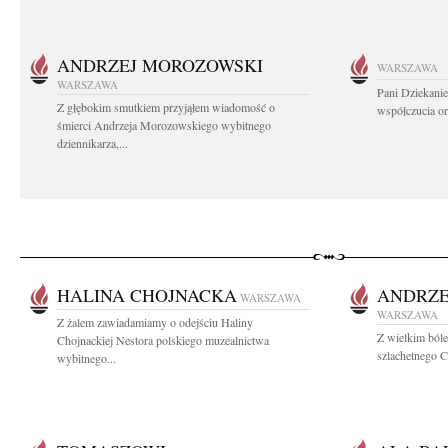
ANDRZEJ MOROZOWSKI
WARSZAWA
WARSZAWA
Pani Dziekanie
Z głębokim smutkiem przyjąłem wiadomość o
współczucia or
śmierci Andrzeja Morozowskiego wybitnego
dziennikarza,...
HALINA CHOJNACKA
ANDRZE
WARSZAWA
WARSZAWA
Z żalem zawiadamiamy o odejściu Haliny
Z wielkim ból
Chojnackiej Nestora polskiego muzealnictwa
szlachetnego C
wybitnego...