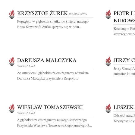
KRZYSZTOF ŻUREK
PIOTR 
WARSZAWA
KUROW
Pogrążeni w głębokim smutku po śmierci naszego
Brata Krzysztofa Żurka łączymy się w bólu...
Kochanym Pio
szczerego wspó
DARIUSZA MALCZYKA
JERZY 
WARSZAWA
Jerzy Czuraj A
Ze smutkiem i głębokim żalem żegnamy adwokata
animator kultu
Dariusza Malczyka przyjaciele z Zespołu...
WIESŁAW TOMASZEWSKI
LESZEK
WARSZAWA
Odszedł nasz P
Z głębokim żalem żegnamy naszego serdecznego
Krystynie i Sy
Przyjaciela Wiesława Tomaszewskiego zmarłego 3...