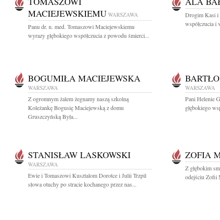
TOMASZOWI
ALA BA
MACIEJEWSKIEMU
WARSZAWA
Drogim Kasi i
współczucia i 
Panu dr. n. med. Tomaszowi Maciejewskiemu
wyrazy głębokiego współczucia z powodu śmierci...
BOGUMIŁA MACIEJEWSKA
BARTŁO
WARSZAWA
WARSZAWA
Z ogromnym żalem żegnamy naszą szkolną
Pani Helenie G
Koleżankę Bogusię Maciejewską z domu
głębokiego wsp
Gruszczyńską Była...
STANISŁAW LASKOWSKI
ZOFIA 
WARSZAWA
Z głębokim sm
Ewie i Tomaszowi Kusztalom Dorotce i Julii Trzpil
odejściu Zofii
słowa otuchy po stracie kochanego przez nas...