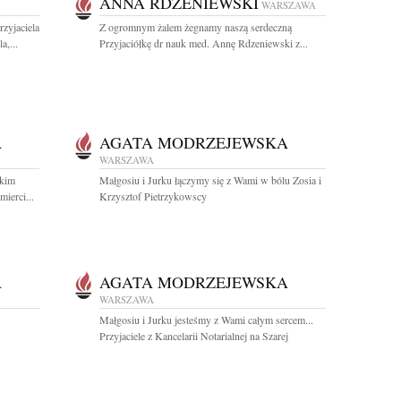
ANNA RDZENIEWSKI
WARSZAWA
zyjaciela
Z ogromnym żalem żegnamy naszą serdeczną
,...
Przyjaciółkę dr nauk med. Annę Rdzeniewski z...
A
AGATA MODRZEJEWSKA
WARSZAWA
skim
Małgosiu i Jurku łączymy się z Wami w bólu Zosia i
ierci...
Krzysztof Pietrzykowscy
A
AGATA MODRZEJEWSKA
WARSZAWA
Małgosiu i Jurku jesteśmy z Wami całym sercem...
Przyjaciele z Kancelarii Notarialnej na Szarej