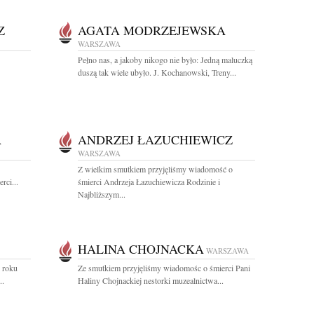
Z
AGATA MODRZEJEWSKA
WARSZAWA
Pełno nas, a jakoby nikogo nie było: Jedną maluczką
duszą tak wiele ubyło. J. Kochanowski, Treny...
A
ANDRZEJ ŁAZUCHIEWICZ
WARSZAWA
Z wielkim smutkiem przyjęliśmy wiadomość o
rci...
śmierci Andrzeja Łazuchiewicza Rodzinie i
Najbliższym...
HALINA CHOJNACKA
WARSZAWA
9 roku
Ze smutkiem przyjęliśmy wiadomośc o śmierci Pani
..
Haliny Chojnackiej nestorki muzealnictwa...