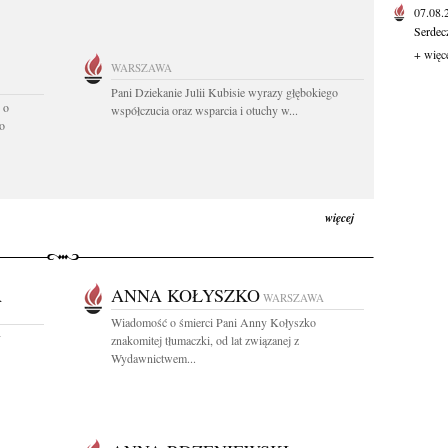
07.08
Serdec
+ więc
WARSZAWA
Pani Dziekanie Julii Kubisie wyrazy głębokiego
 o
współczucia oraz wsparcia i otuchy w...
o
więcej
A
ANNA KOŁYSZKO
WARSZAWA
Wiadomość o śmierci Pani Anny Kołyszko
y
znakomitej tłumaczki, od lat związanej z
Wydawnictwem...