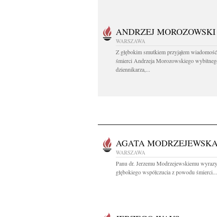
ANDRZEJ MOROZOWSKI
WARSZAWA
Z głębokim smutkiem przyjąłem wiadomość
śmierci Andrzeja Morozowskiego wybitneg
dziennikarza,...
AGATA MODRZEJEWSK
WARSZAWA
Panu dr. Jerzemu Modrzejewskiemu wyraz
głębokiego współczucia z powodu śmierci...