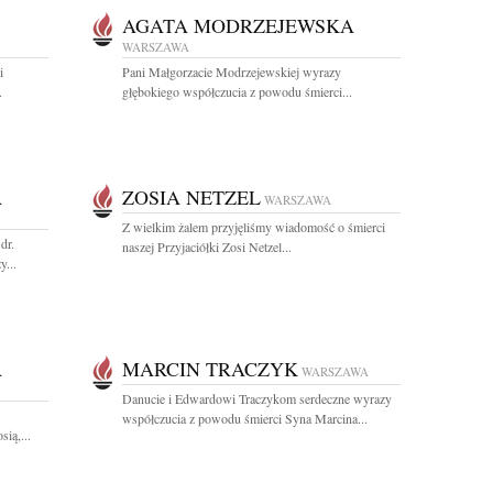
AGATA MODRZEJEWSKA
WARSZAWA
i
Pani Małgorzacie Modrzejewskiej wyrazy
.
głębokiego współczucia z powodu śmierci...
A
ZOSIA NETZEL
WARSZAWA
Z wielkim żalem przyjęliśmy wiadomość o śmierci
dr.
naszej Przyjaciółki Zosi Netzel...
...
A
MARCIN TRACZYK
WARSZAWA
Danucie i Edwardowi Traczykom serdeczne wyrazy
współczucia z powodu śmierci Syna Marcina...
ią,...