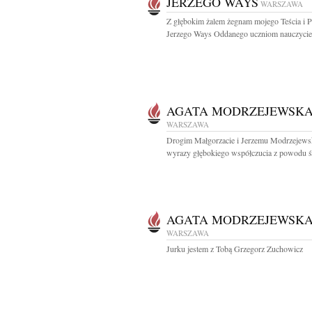
JERZEGO WAYS
WARSZAWA
Z głębokim żalem żegnam mojego Teścia i Pr
Jerzego Ways Oddanego uczniom nauczyciela
AGATA MODRZEJEWSK
WARSZAWA
Drogim Małgorzacie i Jerzemu Modrzejew
wyrazy głębokiego współczucia z powodu śm
AGATA MODRZEJEWSK
WARSZAWA
Jurku jestem z Tobą Grzegorz Zuchowicz