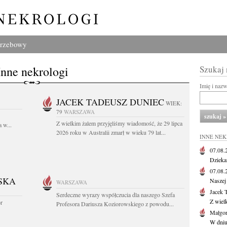
grzebowy
Inne nekrologi
Szukaj
Imię i naz
JACEK TADEUSZ DUNIEC
WIEK:
79
WARSZAWA
Z wielkim żalem przyjęliśmy wiadomość, że 29 lipca
 w...
2026 roku w Australii zmarł w wieku 79 lat...
INNE NE
07.08
Dziekan
07.08
SKA
Naszej 
WARSZAWA
Jacek 
Serdeczne wyrazy współczucia dla naszego Szefa
Z wiel
or
Profesora Dariusza Koziorowskiego z powodu...
Małgor
W dniu 