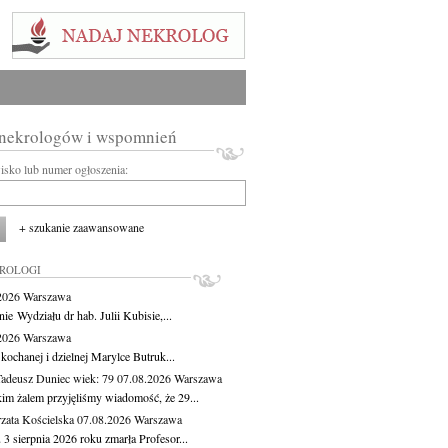
 nekrologów i wspomnień
wisko lub numer ogłoszenia:
+ szukanie zaawansowane
KROLOGI
.2026
Warszawa
ie Wydziału dr hab. Julii Kubisie,...
.2026
Warszawa
kochanej i dzielnej Marylce Butruk...
Tadeusz Duniec
wiek: 79
07.08.2026
Warszawa
kim żalem przyjęliśmy wiadomość, że 29...
zata Kościelska
07.08.2026
Warszawa
3 sierpnia 2026 roku zmarła Profesor...