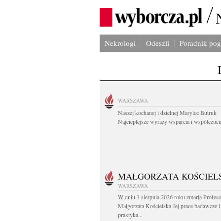
Nekrologi
Odeszli
Poradnik po
WARSZAWA
Naszej kochanej i dzielnej Marylce Butruk
Najcieplejsze wyrazy wsparcia i współczucia
MAŁGORZATA KOŚCIEL
WARSZAWA
W dniu 3 sierpnia 2026 roku zmarła Profes
Małgorzata Kościelska Jej prace badawcze i
praktyka...