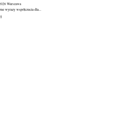
.2026
Warszawa
zne wyrazy współczucia dla...
ej