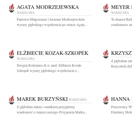
AGATA MODRZEJEWSKA
MEYER 
WARSZAWA
WARSZAWA
Państwu Małgorzacie i Jerzemu Modrzejewskim
To dearest Bar
wyrazy głębokiego współczucia po stracie Agaty...
condolences an
ELŻBIECIE KOZAK-SZKOPEK
KRZYSZ
WARSZAWA
Z głębokim ża
Drogiej Koleżance dr n. med. Elżbiecie Kozak-
Krzysztofa Zyb
Szkopek wyrazy głębokiego współczucia z...
MAREK BURZYŃSKI
HANNA 
WARSZAWA
Z głębokim żalem i smutkiem przyjęliśmy
Pracownicy Wy
wiadomość o śmierci naszego Przyjaciela Marka...
Dzielnicy Mok