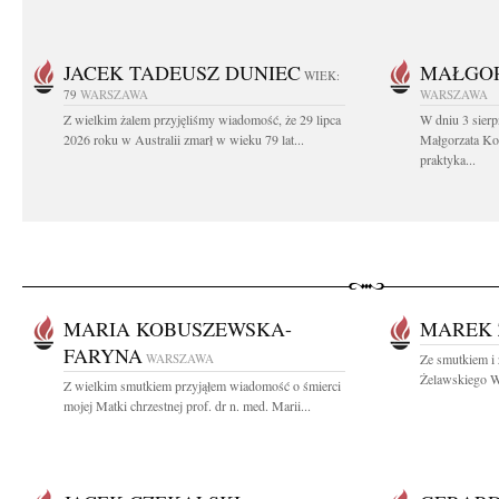
JACEK TADEUSZ DUNIEC
MAŁGOR
WIEK:
79
WARSZAWA
WARSZAWA
Z wielkim żalem przyjęliśmy wiadomość, że 29 lipca
W dniu 3 sierp
2026 roku w Australii zmarł w wieku 79 lat...
Małgorzata Koś
praktyka...
MARIA KOBUSZEWSKA-
MAREK 
FARYNA
WARSZAWA
Ze smutkiem i
Żelawskiego Wy
Z wielkim smutkiem przyjąłem wiadomość o śmierci
mojej Matki chrzestnej prof. dr n. med. Marii...