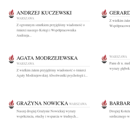
ANDRZEJ KUCZEWSKI
GERARD
WARSZAWA
Z wielkim żal
Z ogromnym smutkiem przyjęliśmy wiadomość o
Współpracownik
śmierci naszego Kolegi i Współpracownika
Andrzeja...
AGATA MODRZEJEWSKA
WARSZAWA
Panu dr n. me
WARSZAWA
wyrazy głęboki
Z wielkim żalem przyjęliśmy wiadomość o śmierci
Agaty Modrzejewskiej Absolwentki psychologii i...
GRAŻYNA NOWICKA
BARBAR
WARSZAWA
Naszej drogiej Grażynie Nowickiej wyrazy
Drogiej Koleża
współczucia, otuchy i wsparcia w trudnych...
serdecznego ws