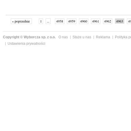
« poprzednie
1
...
4958
4959
4960
4961
4962
4963
4
...
4999
następne »
Copyright © Wyborcza sp. z o.o.
O nas
Staże u nas
Reklama
Polityka 
Ustawienia prywatności