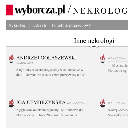
Nekrologi
Odeszli
Poradnik pogrzebowy
Inne nekrologi
ANDRZEJ GOŁASZEWSKI
WARSZAWA
WARSZAWA
Myślami jes
Z ogromnym żalem przyjęliśmy wiadomość, że w
Morozowską Ag
dniu 1 sierpnia 2026 roku zmarł przeżywszy 89 lat...
IGA CEMBRZYŃSKA
WARSZAWA
WARSZAWA
Z głębokim smutkiem żegnamy Igę Cembrzyńską
Naszej kochane
która odeszła 30 lipca 2026 roku w wieku 87...
Najcieplejsze 