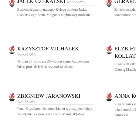
JACEK CZEKALSKI
GERARD
WARSZAWA
Z żalem żegnamy naszego Kolegę doktora Jacka
Z wielkim żale
Czekalskiego Żonie Małgosi i Najbliższej Rodzinie...
wiadomość o na
KRZYSZTOF MICHAŁEK
ELŻBIE
WARSZAWA
KOLLAT
W dniu 23 listopada 2009 roku zginął bardzo nam
Z wielkim żal
bliski prof. dr hab. Krzysztof Michałek...
Elżunię Machle
ZBIGNIEW JARANOWSKI
ANNA K
WARSZAWA
Z głębokim żal
Panu Zbyszkowi Jaranowskiemu wyrazy głębokiego
wiadomość o ś
współczucia z powodu śmierci Mamy składają...
tłumaczki...