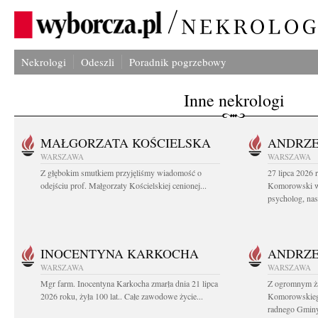
Nekrologi
Odeszli
Poradnik pogrzebowy
Inne nekrologi
MAŁGORZATA KOŚCIELSKA
ANDRZE
WARSZAWA
WARSZAWA
Z głębokim smutkiem przyjęliśmy wiadomość o
27 lipca 2026 
odejściu prof. Małgorzaty Kościelskiej cenionej...
Komorowski ws
psycholog, nasz
INOCENTYNA KARKOCHA
ANDRZE
WARSZAWA
WARSZAWA
Mgr farm. Inocentyna Karkocha zmarła dnia 21 lipca
Z ogromnym ż
2026 roku, żyła 100 lat.. Całe zawodowe życie...
Komorowskiego
radnego Gminy