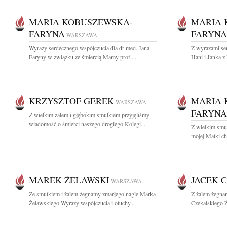
MARIA KOBUSZEWSKA-
MARIA 
FARYNA
FARYNA
WARSZAWA
Wyrazy serdecznego współczucia dla dr med. Jana
Z wyrazami ser
Faryny w związku ze śmiercią Mamy prof....
Hani i Janka z
KRZYSZTOF GEREK
MARIA 
WARSZAWA
FARYNA
Z wielkim żalem i głębokim smutkiem przyjęliśmy
wiadomość o śmierci naszego drogiego Kolegi...
Z wielkim smu
mojej Matki chr
MAREK ŻELAWSKI
JACEK 
WARSZAWA
Ze smutkiem i żalem żegnamy zmarłego nagle Marka
Z żalem żegna
Żelawskiego Wyrazy współczucia i otuchy...
Czekalskiego Ż