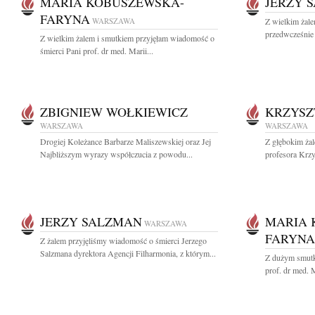
MARIA KOBUSZEWSKA-
JERZY 
FARYNA
WARSZAWA
Z wielkim żal
przedwcześnie 
Z wielkim żalem i smutkiem przyjęłam wiadomość o
śmierci Pani prof. dr med. Marii...
ZBIGNIEW WOŁKIEWICZ
KRZYSZ
WARSZAWA
WARSZAWA
Drogiej Koleżance Barbarze Maliszewskiej oraz Jej
Z głębokim ża
Najbliższym wyrazy współczucia z powodu...
profesora Krzy
JERZY SALZMAN
MARIA 
WARSZAWA
FARYNA
Z żalem przyjęliśmy wiadomość o śmierci Jerzego
Salzmana dyrektora Agencji Filharmonia, z którym...
Z dużym smutk
prof. dr med. 