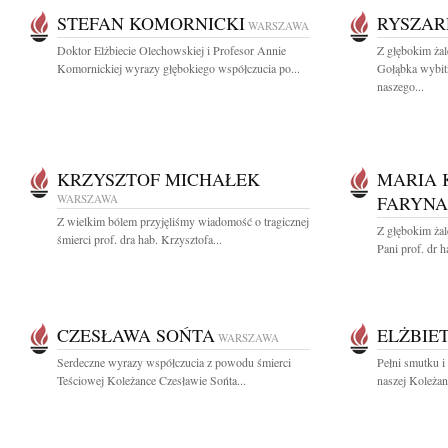
STEFAN KOMORNICKI
RYSZAR
WARSZAWA
Doktor Elżbiecie Olechowskiej i Profesor Annie
Z głębokim ża
Komornickiej wyrazy głębokiego współczucia po...
Gołąbka wybitn
naszego...
KRZYSZTOF MICHAŁEK
MARIA 
WARSZAWA
FARYNA
Z wielkim bólem przyjęliśmy wiadomość o tragicznej
Z głębokim ża
śmierci prof. dra hab. Krzysztofa...
Pani prof. dr h
CZESŁAWA SOŃTA
ELŻBIE
WARSZAWA
Serdeczne wyrazy współczucia z powodu śmierci
Pełni smutku i
Teściowej Koleżance Czesławie Sońta...
naszej Koleżank