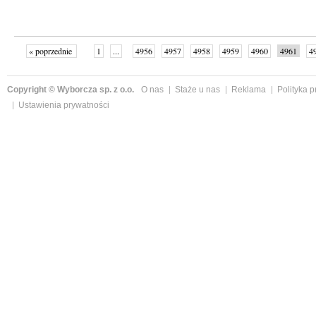
« poprzednie
1
...
4956
4957
4958
4959
4960
4961
4
...
4998
następne »
Copyright © Wyborcza sp. z o.o.
O nas
Staże u nas
Reklama
Polityka 
Ustawienia prywatności