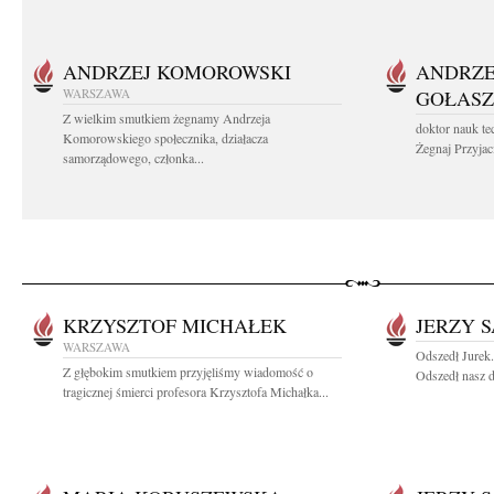
ANDRZEJ KOMOROWSKI
ANDRZE
WARSZAWA
GOŁASZ
Z wielkim smutkiem żegnamy Andrzeja
doktor nauk te
Komorowskiego społecznika, działacza
Żegnaj Przyjaci
samorządowego, członka...
KRZYSZTOF MICHAŁEK
JERZY 
WARSZAWA
Odszedł Jurek
Z głębokim smutkiem przyjęliśmy wiadomość o
Odszedł nasz d
tragicznej śmierci profesora Krzysztofa Michałka...