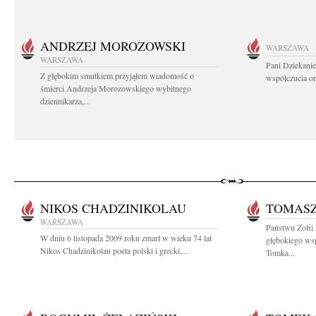
ANDRZEJ MOROZOWSKI
WARSZAWA
WARSZAWA
Pani Dziekanie
Z głębokim smutkiem przyjąłem wiadomość o
współczucia or
śmierci Andrzeja Morozowskiego wybitnego
dziennikarza,...
NIKOS CHADZINIKOLAU
TOMASZ
WARSZAWA
Państwu Zofii
W dniu 6 listopada 2009 roku zmarł w wieku 74 lat
głębokiego ws
Nikos Chadzinikolau poeta polski i grecki,...
Tomka...