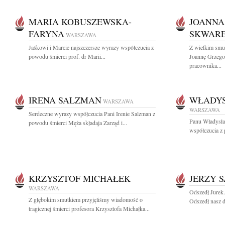
MARIA KOBUSZEWSKA-
JOANNA
FARYNA
SKWAR
WARSZAWA
Jaśkowi i Marcie najszczersze wyrazy współczucia z
Z wielkim smu
powodu śmierci prof. dr Marii...
Joannę Grzego
pracownika...
IRENA SALZMAN
WŁADY
WARSZAWA
WARSZAWA
Serdeczne wyrazy współczucia Pani Irenie Salzman z
Panu Władysła
powodu śmierci Męża składaja Zarząd i...
współczucia z 
KRZYSZTOF MICHAŁEK
JERZY 
WARSZAWA
Odszedł Jurek
Z głębokim smutkiem przyjęliśmy wiadomość o
Odszedł nasz d
tragicznej śmierci profesora Krzysztofa Michałka...