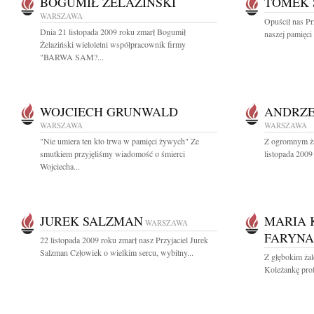
BOGUMIŁ ŻELAZIŃSKI
TOMEK 
WARSZAWA
Opuścił nas Pr
Dnia 21 listopada 2009 roku zmarł Bogumił
naszej pamięci
Żelaziński wieloletni współpracownik firmy
"BARWA SAM?...
WOJCIECH GRUNWALD
ANDRZE
WARSZAWA
WARSZAWA
"Nie umiera ten kto trwa w pamięci żywych" Ze
Z ogromnym ża
smutkiem przyjęliśmy wiadomość o śmierci
listopada 2009 
Wojciecha...
JUREK SALZMAN
MARIA 
WARSZAWA
FARYNA
22 listopada 2009 roku zmarł nasz Przyjaciel Jurek
Salzman Człowiek o wielkim sercu, wybitny...
Z głębokim ża
Koleżankę prof