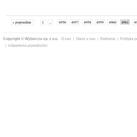
« poprzednie
1
...
4956
4957
4958
4959
4960
4961
4
...
4999
następne »
Copyright © Wyborcza sp. z o.o.
O nas
Staże u nas
Reklama
Polityka 
Ustawienia prywatności