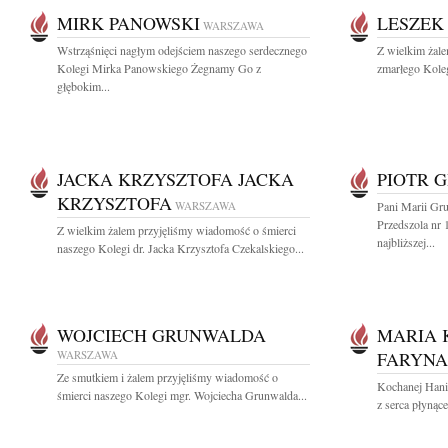
MIRK PANOWSKI
LESZEK
WARSZAWA
Wstrząśnięci nagłym odejściem naszego serdecznego
Z wielkim żal
Kolegi Mirka Panowskiego Żegnamy Go z
zmarłego Koleg
głębokim...
JACKA KRZYSZTOFA JACKA
PIOTR 
KRZYSZTOFA
WARSZAWA
Pani Marii Gru
Przedszola nr
Z wielkim żalem przyjęliśmy wiadomość o śmierci
najbliższej...
naszego Kolegi dr. Jacka Krzysztofa Czekalskiego...
WOJCIECH GRUNWALDA
MARIA 
WARSZAWA
FARYNA
Ze smutkiem i żalem przyjęliśmy wiadomość o
Kochanej Hani
śmierci naszego Kolegi mgr. Wojciecha Grunwalda...
z serca płynąc