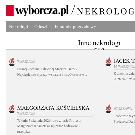
Nekrologi
Odeszli
Poradnik pogrzebowy
Inne nekrologi
JACEK 
WARSZAWA
79
WARSZAW
Naszej kochanej i dzielnej Marylce Butruk
Z wielkim żale
Najcieplejsze wyrazy wsparcia i współczucia w...
2026 roku w Au
MAŁGORZATA KOŚCIELSKA
WARSZAWA
WARSZAWA
Serdeczne wyr
W dniu 3 sierpnia 2026 roku zmarła Profesor
Profesora Dar
Małgorzata Kościelska Jej prace badawcze i
praktyka...