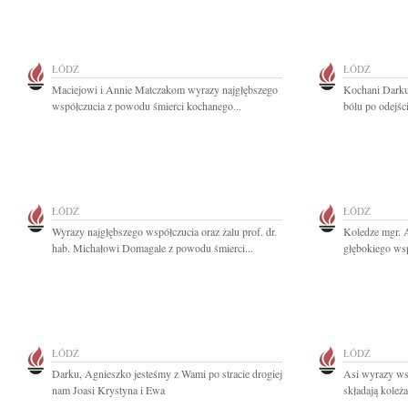
ŁÓDŹ
ŁÓDŹ
Maciejowi i Annie Matczakom wyrazy najgłębszego
Kochani Darku
współczucia z powodu śmierci kochanego...
bólu po odejści
ŁÓDŹ
ŁÓDŹ
Wyrazy najgłębszego współczucia oraz żalu prof. dr.
Koledze mgr. 
hab. Michałowi Domagale z powodu śmierci...
głębokiego wsp
ŁÓDŹ
ŁÓDŹ
Darku, Agnieszko jesteśmy z Wami po stracie drogiej
Asi wyrazy ws
nam Joasi Krystyna i Ewa
składają koleż