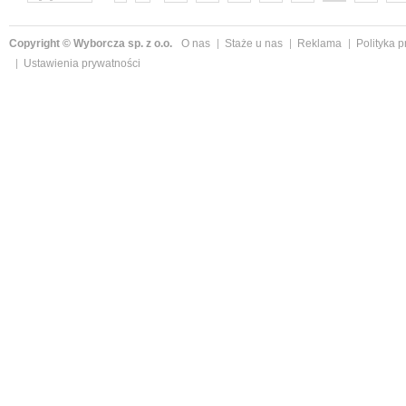
następne »
Copyright © Wyborcza sp. z o.o.
O nas
Staże u nas
Reklama
Polityka 
Ustawienia prywatności