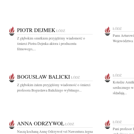
PIOTR DEJMEK
ŁÓDŹ
ŁÓDŹ
Panu Arturowi
Z głębokim smutkiem przyjęliśmy wiadomość o
Województwa Ł
śmierci Piotra Dejmka aktora i producenta
filmowego,...
BOGUSŁAW BALICKI
ŁÓDŹ
ŁÓDŹ
Koledze Amil
Z głębokim żalem przyjęliśmy wiadomość o śmierci
serdecznego w
profesora Bogusława Balickiego wybitnego...
składają...
ANNA ODRZYWOŁ
ŁÓDŹ
ŁÓDŹ
Pani profesor 
Naszą kochaną Annę Odrzywoł vel Nawentura żegna