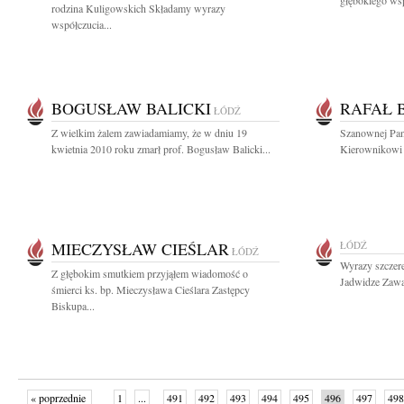
głębokiego wsp
rodzina Kuligowskich Składamy wyrazy
współczucia...
BOGUSŁAW BALICKI
RAFAŁ 
ŁÓDŹ
Z wielkim żalem zawiadamiamy, że w dniu 19
Szanownej Pan
kwietnia 2010 roku zmarł prof. Bogusław Balicki...
Kierownikowi K
MIECZYSŁAW CIEŚLAR
ŁÓDŹ
ŁÓDŹ
Wyrazy szczer
Z głębokim smutkiem przyjąłem wiadomość o
Jadwidze Zawa
śmierci ks. bp. Mieczysława Cieślara Zastępcy
Biskupa...
« poprzednie
1
...
491
492
493
494
495
496
497
498