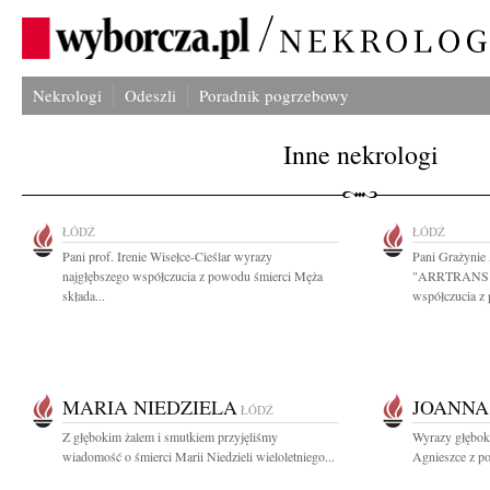
Nekrologi
Odeszli
Poradnik pogrzebowy
Inne nekrologi
ŁÓDŹ
ŁÓDŹ
Pani prof. Irenie Wisełce-Cieślar wyrazy
Pani Grażyni
najgłębszego współczucia z powodu śmierci Męża
"ARRTRANS" S
składa...
współczucia z
MARIA NIEDZIELA
JOANNA
ŁÓDŹ
Z głębokim żalem i smutkiem przyjęliśmy
Wyrazy głęboki
wiadomość o śmierci Marii Niedzieli wieloletniego...
Agnieszce z po