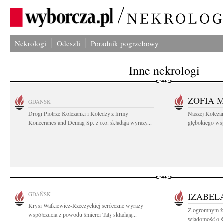
Nekrologi
Odeszli
Poradnik pogrzebowy
Inne nekrologi
ZOFIA 
GDAŃSK
Drogi Piotrze Koleżanki i Koledzy z firmy
Naszej Koleża
Konecranes and Demag Sp. z o.o. składają wyrazy...
głębokiego wspó
GDAŃSK
IZABEL
Krysi Walkiewicz-Rzeczyckiej serdeczne wyrazy
Z ogromnym ża
współczucia z powodu śmierci Taty składają...
wiadomość o śm