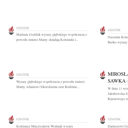
GDAŃSK
GDAŃSK
Marlenie Goździk wyrazy głębokiego współczucia z
Naszemu Kole
powodu śmierci Mamy składają Koleżanki i...
Buśko wyrazy g
MIROSŁ
GDAŃSK
SAWKA
Wyrazy głębokiego współczucia z powodu śmierci
Mamy Adamowi Sikorskiemu oraz Rodzinie...
W dniu 11 wrz
Jakubowska-Sa
Rejonowego w.
GDAŃSK
GDAŃSK
Koleżance Mieczysławie Woźniak wyrazy
Dariuszowi Gu