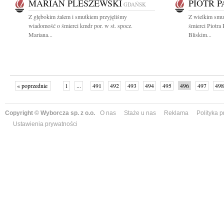
MARIAN PLESZEWSKI
PIOTR 
GDAŃSK
Z głębokim żalem i smutkiem przyjęliśmy
Z wielkim smu
wiadomość o śmierci kmdr por. w st. spocz.
śmierci Piotra
Mariana...
Bliskim...
« poprzednie
1
...
491
492
493
494
495
496
497
498
następne »
Copyright © Wyborcza sp. z o.o.
O nas
Staże u nas
Reklama
Polityka 
Ustawienia prywatności