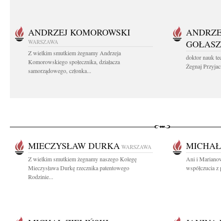
ANDRZEJ KOMOROWSKI
ANDRZE
WARSZAWA
GOŁASZ
Z wielkim smutkiem żegnamy Andrzeja
doktor nauk te
Komorowskiego społecznika, działacza
Żegnaj Przyjaci
samorządowego, członka...
MIECZYSŁAW DURKA
MICHAŁ
WARSZAWA
Z wielkim smutkiem żegnamy naszego Kolegę
Ani i Mariano
Mieczysława Durkę rzecznika patentowego
współczucia z 
Rodzinie...