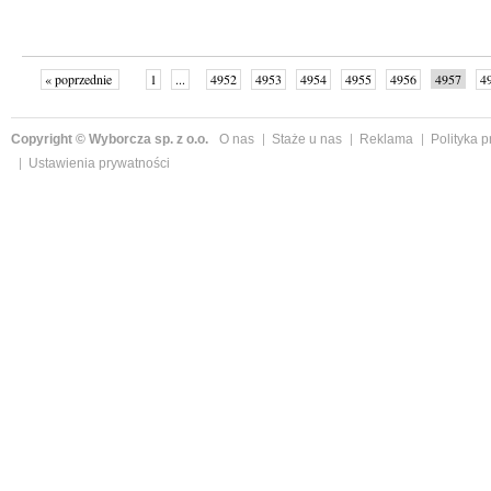
« poprzednie
1
...
4952
4953
4954
4955
4956
4957
4
...
4998
następne »
Copyright © Wyborcza sp. z o.o.
O nas
Staże u nas
Reklama
Polityka 
Ustawienia prywatności