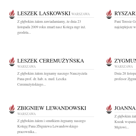
LESZEK LASKOWSKI
RYSZAR
WARSZAWA
Z głębokim żalem zawiadamiamy, że dnia 23
Pani Teresie G
listopada 2009 roku zmarł nasz Kolega mgr inż.
najcieplejsze w
geodeta...
LESZEK CEREMUŻYŃSKA
ZYGMUN
WARSZAWA
WARSZAWA
Z głębokim żalem żegnamy naszego Nauczyciela
Dnia 28 listo
Pana prof. dr. hab. n. med. Leszka
profesor Zygmu
Ceremużyńskiego...
ZBIGNIEW LEWANDOWSKI
JOANNA
WARSZAWA
Z głębokim ża
Z głębokim żalem i smutkiem żegnamy naszego
Kuzak wspania
Kolegę Pana Zbigniewa Lewandowskiego
Mężowi...
pracownika...