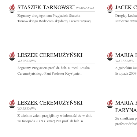
STASZEK TARNOWSKI
JACEK 
WARSZAWA
Żegnamy drogiego nam Przyjaciela Staszka
Drogiej, kocha
Tarnowskiego Rodzicom składamy szczere wyrazy...
serdeczne wyra
LESZEK CEREMUŻYŃSKI
MARIA 
WARSZAWA
WARSZAWA
Żegnamy Przyjaciela prof. dr. hab. n. med. Leszka
Z głębokim ża
Ceremużyńskiego Pani Profesor Krystynie...
listopada 2009
LESZEK CEREMUŻYŃSKI
MARIA 
WARSZAWA
FARYNA
Z wielkim żalem przyjęliśmy wiadomość, że w dniu
Ze smutkiem p
26 listopada 2009 r. zmarł Pan prof. dr hab. n....
profesor dr ha