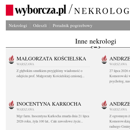
Nekrologi
Odeszli
Poradnik pogrzebowy
Inne nekrologi
MAŁGORZATA KOŚCIELSKA
ANDRZE
WARSZAWA
WARSZAWA
Z głębokim smutkiem przyjęliśmy wiadomość o
27 lipca 2026 
odejściu prof. Małgorzaty Kościelskiej cenionej...
Komorowski ws
psycholog, nasz
INOCENTYNA KARKOCHA
ANDRZE
WARSZAWA
WARSZAWA
Mgr farm. Inocentyna Karkocha zmarła dnia 21 lipca
Z ogromnym ż
2026 roku, żyła 100 lat.. Całe zawodowe życie...
Komorowskiego
radnego Gminy