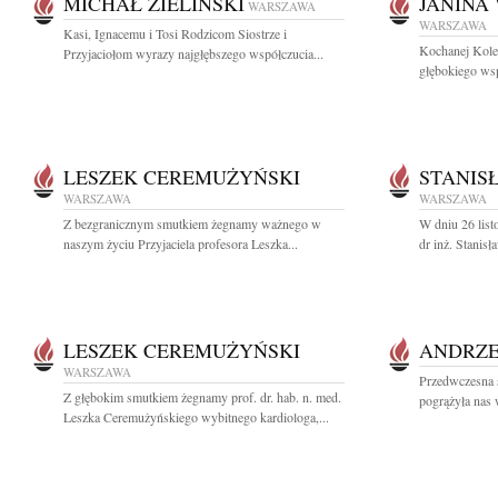
MICHAŁ ZIELIŃSKI
JANINA
WARSZAWA
WARSZAWA
Kasi, Ignacemu i Tosi Rodzicom Siostrze i
Kochanej Kole
Przyjaciołom wyrazy najgłębszego współczucia...
głębokiego wsp
LESZEK CEREMUŻYŃSKI
STANIS
WARSZAWA
WARSZAWA
Z bezgranicznym smutkiem żegnamy ważnego w
W dniu 26 list
naszym życiu Przyjaciela profesora Leszka...
dr inż. Stanis
LESZEK CEREMUŻYŃSKI
ANDRZE
WARSZAWA
Przedwczesna 
Z głębokim smutkiem żegnamy prof. dr. hab. n. med.
pogrążyła nas 
Leszka Ceremużyńskiego wybitnego kardiologa,...