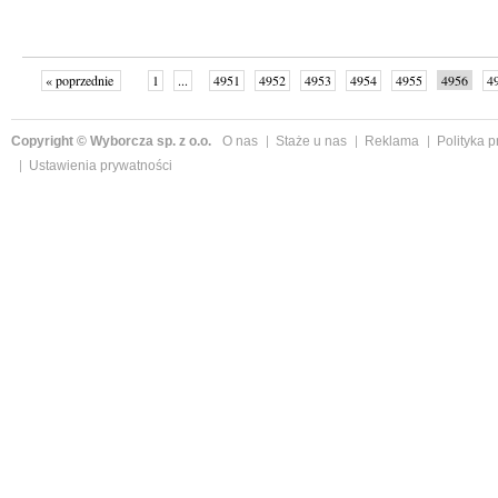
« poprzednie
1
...
4951
4952
4953
4954
4955
4956
4
...
4998
następne »
Copyright © Wyborcza sp. z o.o.
O nas
Staże u nas
Reklama
Polityka 
Ustawienia prywatności