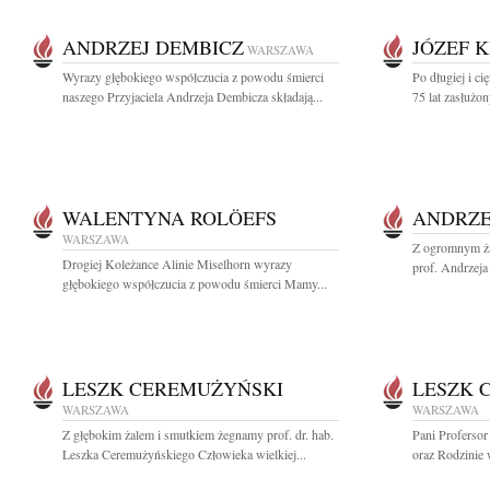
ANDRZEJ DEMBICZ
JÓZEF 
WARSZAWA
Wyrazy głębokiego współczucia z powodu śmierci
Po długiej i c
naszego Przyjaciela Andrzeja Dembicza składają...
75 lat zasłużon
WALENTYNA ROLÖEFS
ANDRZE
WARSZAWA
Z ogromnym ża
Drogiej Koleżance Alinie Miselhorn wyrazy
prof. Andrzej
głębokiego współczucia z powodu śmierci Mamy...
LESZK CEREMUŻYŃSKI
LESZK 
WARSZAWA
WARSZAWA
Z głębokim żalem i smutkiem żegnamy prof. dr. hab.
Pani Proferso
Leszka Ceremużyńskiego Człowieka wielkiej...
oraz Rodzinie 