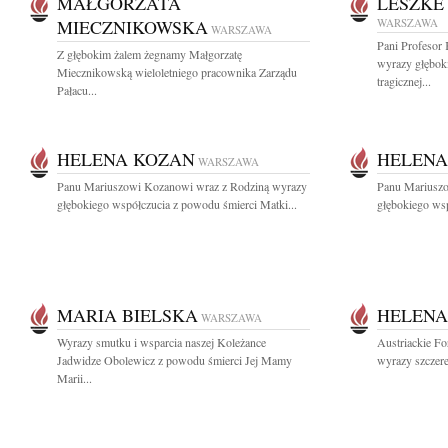
MAŁGORZATA
LESZKE
MIECZNIKOWSKA
WARSZAWA
WARSZAWA
Pani Profesor
Z głębokim żalem żegnamy Małgorzatę
wyrazy głębok
Miecznikowską wieloletniego pracownika Zarządu
tragicznej...
Pałacu...
HELENA KOZAN
HELENA
WARSZAWA
Panu Mariuszowi Kozanowi wraz z Rodziną wyrazy
Panu Mariuszo
głębokiego współczucia z powodu śmierci Matki...
głębokiego wsp
MARIA BIELSKA
HELENA
WARSZAWA
Wyrazy smutku i wsparcia naszej Koleżance
Austriackie F
Jadwidze Obolewicz z powodu śmierci Jej Mamy
wyrazy szczere
Marii...