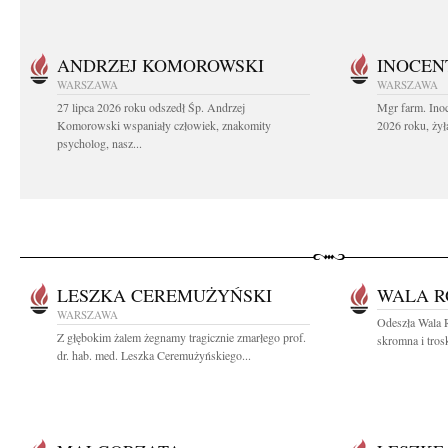
ANDRZEJ KOMOROWSKI
INOCEN
WARSZAWA
WARSZAWA
27 lipca 2026 roku odszedł Śp. Andrzej
Mgr farm. Inoc
Komorowski wspaniały człowiek, znakomity
2026 roku, żył
psycholog, nasz...
LESZKA CEREMUŻYŃSKI
WALA R
WARSZAWA
Odeszła Wala 
Z głębokim żalem żegnamy tragicznie zmarłego prof.
skromna i tros
dr. hab. med. Leszka Ceremużyńskiego...