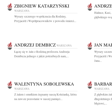
ZBIGNIEW KATARZYŃSKI
ANDRZE
WARSZAWA
Halince, Kasi,
Wyrazy szczerego współczucia dla Rodziny,
głębokiego wsp
Przyjaciół i Współpracowników z powodu śmierci...
ANDRZEJ DEMBICZ
JAN MA
WARSZAWA
Łączę się w żalu z Rodziną profesora Andrzeja
Wyrazy szczer
Dembicza jednego z jakże potrzebnych nam,...
Przyjaciół i 
Jana...
WALENTYNA SOBOLEWSKA
BARBAR
WARSZAWA
WARSZAWA
Z żalem i smutkiem żegnamy naszą Koleżankę, która
Z głębokim ża
na zawsze pozostanie w naszej pamięci...
długoletniego
Mężowi,...