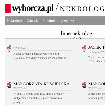
Nekrologi
Odeszli
Poradnik pogrzebowy
Inne nekrologi
JACEK 
WARSZAWA
79
WARSZAW
Naszej kochanej i dzielnej Marylce Butruk
Z wielkim żale
Najcieplejsze wyrazy wsparcia i współczucia w...
2026 roku w Au
MAŁGORZATA KOŚCIELSKA
MAŁGOR
WARSZAWA
WARSZAWA
W dniu 3 sierpnia 2026 roku zmarła Profesor
Z głębokim sm
Małgorzata Kościelska Jej prace badawcze i
odejściu prof. 
praktyka...