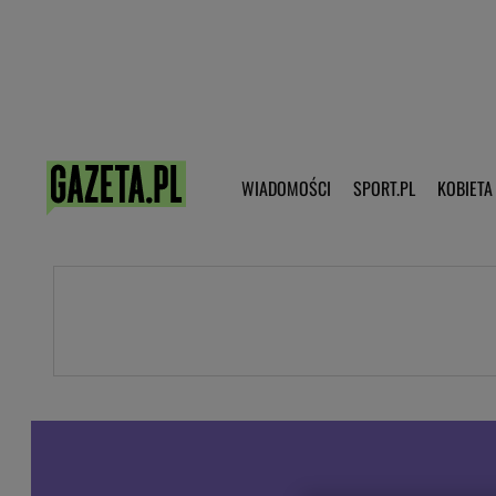
Poczta - Logowanie
Pobierz 
WIADOMOŚCI
SPORT.PL
KOBIETA
DZIECKO
KOBIETA
KULTURA
NEX
WIADOMOŚCI
SPORT
G.PL
Skoki narciarskie
Haps.pl
Ekstraklasa
Wiadomości ze świata
Bundesliga
Sport wiadomości
Liga Mistrzów
Horoskop
Liga Europy
Papież Franiszek
Koszykówka