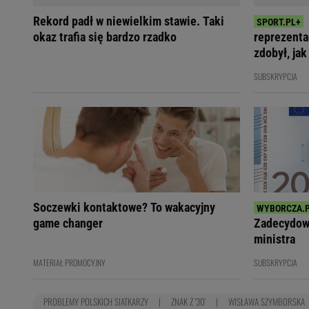
Rekord padł w niewielkim stawie. Taki
okaz trafia się bardzo rzadko
reprezenta
zdobył, jak
SUBSKRYPCJA
Soczewki kontaktowe? To wakacyjny
game changer
Zadecydowa
ministra
MATERIAŁ PROMOCYJNY
SUBSKRYPCJA
PROBLEMY POLSKICH SIATKARZY
ZNAK Z '30'
WISŁAWA SZYMBORSKA