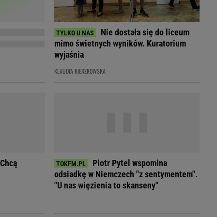
Przetargi
Licytacje komornicze
Komputery Forum
Nie dostała się do liceum
Alkomat online
mimo świetnych wyników. Kuratorium
Kalkulator opłacalności LPG
wyjaśnia
Przelicznik cm na cale i stopy
KLAUDIA KIERZKOWSKA
Kalkulator momentu obrotowego
Kalkulator mocy
Kalkulator zużycia paliwa
Kalkulator rozmiaru opon
Przelicznik mile na kilometry
 Chcą
Piotr Pytel wspomina
odsiadkę w Niemczech "z sentymentem".
"U nas więzienia to skanseny"