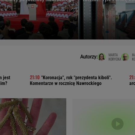
Telewizor LG O
MARTA
M
Autorzy:
KORYCKA
K
 jest
"Koronacja", rok "prezydenta kiboli".
kim?
Komentarze w rocznicę Nawrockiego
arc
Doda
Kalkulator Poro
Magda Gessler
Kalendarz dni p
Agnieszka Woźniak-Starak
Kalendarz ciąży