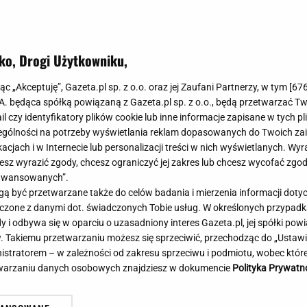
Meghan Markle
Krzesełka do ka
Magda Gessler
Łóżka dla dzieci
Barbara Kurdej-Szatan
Foteliki samoc
ko, Drogi Użytkowniku,
Księżna Kate
Przepisy
Porady
Jak zrobić?
jąc „Akceptuję”, Gazeta.pl sp. z o.o. oraz jej Zaufani Partnerzy, w tym [
67
ł totalnej kompromitacji.
.A. będąca spółką powiązaną z Gazeta.pl sp. z o.o., będą przetwarzać T
Na czasie
Grzyby
 gol w 81. minucie
ail czy identyfikatory plików cookie lub inne informacje zapisane w tych p
Memy
Koronawirus
gólności na potrzeby wyświetlania reklam dopasowanych do Twoich zain
Radio Zet
Porady - Zdrowi
acjach i w Internecie lub personalizacji treści w nich wyświetlanych. Wyr
Radio Pogoda
Sukienki jeanso
cesz wyrazić zgody, chcesz ograniczyć jej zakres lub chcesz wycofać zgo
Radio internetowe
Torebki worki
aawansowanych”.
 być przetwarzane także do celów badania i mierzenia informacji dot
Rock Radio
Życzenia
 łączone z danymi dot. świadczonych Tobie usług. W określonych przypad
Złote Przeboje
Życzenia urodz
i odbywa się w oparciu o uzasadniony interes Gazeta.pl, jej spółki powi
Chillizet - radio internetowe
Życzenia imien
. Takiemu przetwarzaniu możesz się sprzeciwić, przechodząc do „Ust
Podcasty
Newsy, plotki - 
nistratorem – w zależności od zakresu sprzeciwu i podmiotu, wobec które
Męczarnie Rakowa. W Szwecji będzie arcytrudno. A
Za
E-booki - Audiobooki
Lifestyle
etwarzaniu danych osobowych znajdziesz w dokumencie
Polityka Prywatn
już się cieszyli...
je
Planeta.pl
Co obejrzeć