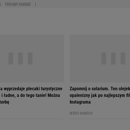
PERFUMY DAMSKIE
a wyprzedaje plecaki turystyczne
Zapomnij o solarium. Ten olejek
 i ładne, a do tego tanie! Można
opalenizny jak po najlepszym fil
 torbę
Instagrama
OFERTY AVANTI24