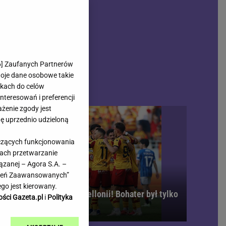
rmienia
Gliwice
Kielce
hodowe
Kraków
Lublin
Łódź
6
] Zaufanych Partnerów
woje dane osobowe takie
Olsztyn
likach do celów
Opole
teresowań i preferencji
e
Płock
ażenie zgody jest
we
Poznań
dę uprzednio udzieloną
Radom
yczących funkcjonowania
Rzeszów
kach przetwarzanie
inowe
Sosnowiec
ązanej – Agora S.A. –
inowe
Szczecin
awień Zaawansowanych”
Melo Radio
Toruń
go jest kierowany.
bójcze osiem minut Jagiellonii! Bohater był tylko
Trójmiasto
ości Gazeta.pl
i
Polityka
den
Warszawa
Wrocław