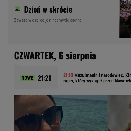
Dzień w skrócie
Ładowanie samochodu elektrycznego
Filtr cząstek stałych
Zawsze wiesz, co jest naprawdę istotne
Brzydki zapach w samochodzie
Numer Vin
Ogłoszenia motoryzacyjne
Waluty
CZWARTEK,
6 sierpnia
Komunikaty
Opel Meriva
Toyota Auris
Toyota Avensis
Muzułmanin i narodowiec. Kim
21:20
NOWE
raper, który wystąpił przed Nawroc
Jeep Grand Cherokee
POPULARNE TEMATY
Liga Mistrzów
Legia Warszawa
Liga Europy
Paszport Covidowy
Piłka Nożna
Wczasy w górach