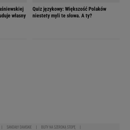
waśniewskiej
Quiz językowy: Większość Polaków
uduje własny
niestety myli te słowa. A ty?
SANDAŁY DAMSKIE
BUTY NA SZEROKĄ STOPĘ