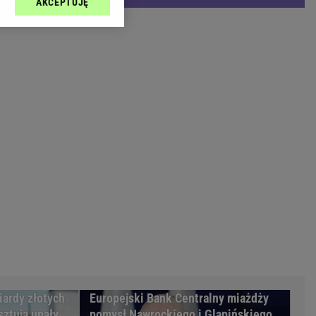
AKCEPTUJĘ
l sp. z o.o., jej
Zielona Góra
ić swoje preferencje
arzania danych poprzez
MAGAZYNY
ych”. Zmiana ustawień
syny
Kuchnia
a
Wysokie Obcasy
ach:
y
 celów identyfikacji.
omiar reklam i treści,
rynarka
enka za 29zł
zula
 wide
y
to
kim obcasie
iardy złotych
Europejski Bank Centralny miażdży
sztują upały
pomysł Nawrockiego i Glapińskiego