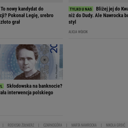
To nowy kandydat do
Bliżej jej do K
cji? Pokonał Legię, srebro
niż do Dudy. Ale Nawrocka b
 złoto grał
styl
ALICJA WÓJCIK
Skłodowska na banknocie?
ła interwencja polskiego
ROSYJSKI ŻOŁNIERZ
CZARNOGÓRA
MARTA NAWROCKA
NIKOLA GRBIĆ