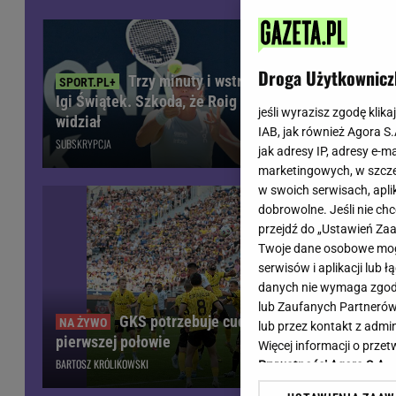
Wiadomości z Polski
Tenis
Plotki na topie
Sporty Walki
Niedziela handlowa
Siatkówka
Droga Użytkownicz
Trzy minuty i wstrząs u
Informacje na bieżąco
PlusLiga
Igi Świątek. Szkoda, że Roig tego nie
Metro Warszawa
Lekkoatletyka
jeśli wyrazisz zgodę klika
Lech unikną
widział
IAB, jak również Agora S
Duży Format
Kolarstwo
Zdecydował
SUBSKRYPCJA
jak adresy IP, adresy e-m
Pogoda Warszawa
Bieganie
marketingowych, w szcze
Pogoda Kraków
Trening - ćwiczenia
w swoich serwisach, aplik
Pogoda Gdańsk
Ćwiczenia
dobrowolne. Jeśli nie ch
Pogoda Poznań
Dieta - Odżywianie
przejdź do „Ustawień Z
Twoje dane osobowe mogą
Pogoda Wrocław
Jak schudnąć?
serwisów i aplikacji lub
Gazeta na X
Sport - Fitness
danych nie wymaga zgody 
Fitness
lub Zaufanych Partnerów
F1 - Formuła 1
GKS potrzebuje cudu! Fatalna sytuacja po
lub przez kontakt z admi
pierwszej połowie
Więcej informacji o prz
BARTOSZ KRÓLIKOWSKI
Prywatności Agora S.A.