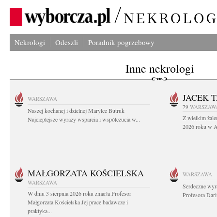
Nekrologi
Odeszli
Poradnik pogrzebowy
Inne nekrologi
JACEK 
WARSZAWA
79
WARSZAW
Naszej kochanej i dzielnej Marylce Butruk
Z wielkim żale
Najcieplejsze wyrazy wsparcia i współczucia w...
2026 roku w Au
MAŁGORZATA KOŚCIELSKA
WARSZAWA
WARSZAWA
Serdeczne wyr
W dniu 3 sierpnia 2026 roku zmarła Profesor
Profesora Dar
Małgorzata Kościelska Jej prace badawcze i
praktyka...