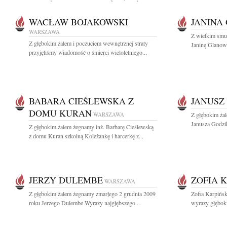
WACŁAW BOJAKOWSKI
JANINA
WARSZAWA
Z wielkim smu
Z głębokim żalem i poczuciem wewnętrznej straty
Janinę Glanows
przyjęliśmy wiadomość o śmierci wieloletniego...
BABARA CIEŚLEWSKA Z
JANUSZ
DOMU KURAN
WARSZAWA
Z głębokim ża
Janusza Godzik
Z głębokim żalem żegnamy inż. Barbarę Cieślewską
z domu Kuran szkolną Koleżankę i harcerkę z...
JERZY DULEMBE
ZOFIA 
WARSZAWA
Z głębokim żalem żegnamy zmarłego 2 grudnia 2009
Zofia Karpińs
roku Jerzego Dulembe Wyrazy najgłębszego...
wyrazy głęboki