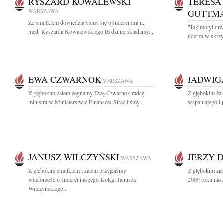
RYSZARD KOWALEWSKI
TERESA
WARSZAWA
GUTTM
Ze smutkiem dowiedziałyśmy się o śmierci dra n.
"Jak motyl dr
med. Ryszarda Kowalewskiego Rodzinie składamy...
uderza w skrzyd
EWA CZWARNOK
JADWIG
WARSZAWA
Z głębokim żalem żegnamy Ewę Czwarnok radcę
Z głębokim ża
ministra w Ministerstwie Finansów Straciliśmy...
wspaniałego i 
JANUSZ WILCZYŃSKI
JERZY 
WARSZAWA
Z głębokim smutkiem i żalem przyjęliśmy
Z głębokim ża
wiadomość o śmierci naszego Kolegi Janusza
2009 roku nasz
Wilczyńskiego...