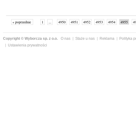
« poprzednie
1
...
4950
4951
4952
4953
4954
4955
4
...
4999
następne »
Copyright © Wyborcza sp. z o.o.
O nas
Staże u nas
Reklama
Polityka 
Ustawienia prywatności