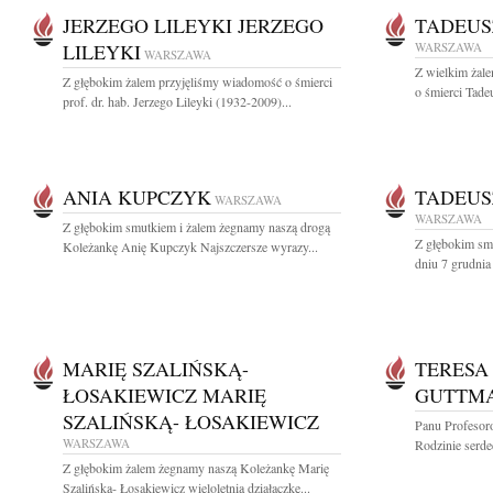
JERZEGO LILEYKI JERZEGO
TADEUS
LILEYKI
WARSZAWA
WARSZAWA
Z wielkim żal
Z głębokim żalem przyjęliśmy wiadomość o śmierci
o śmierci Tade
prof. dr. hab. Jerzego Lileyki (1932-2009)...
ANIA KUPCZYK
TADEUS
WARSZAWA
WARSZAWA
Z głębokim smutkiem i żalem żegnamy naszą drogą
Z głębokim sm
Koleżankę Anię Kupczyk Najszczersze wyrazy...
dniu 7 grudnia
MARIĘ SZALIŃSKĄ-
TERESA
ŁOSAKIEWICZ MARIĘ
GUTTM
SZALIŃSKĄ- ŁOSAKIEWICZ
Panu Profesor
WARSZAWA
Rodzinie serd
Z głębokim żalem żegnamy naszą Koleżankę Marię
Szalińską- Łosakiewicz wieloletnią działaczkę...