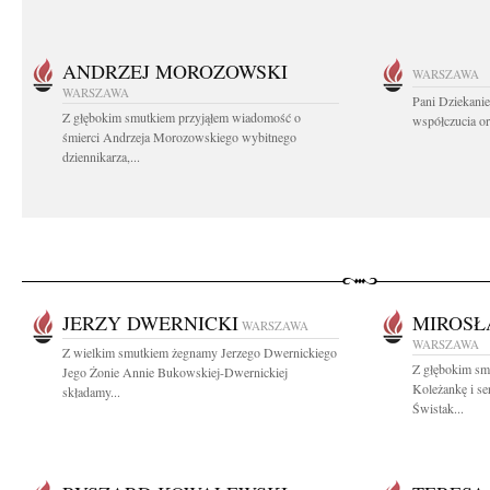
ANDRZEJ MOROZOWSKI
WARSZAWA
WARSZAWA
Pani Dziekanie
Z głębokim smutkiem przyjąłem wiadomość o
współczucia or
śmierci Andrzeja Morozowskiego wybitnego
dziennikarza,...
JERZY DWERNICKI
MIROSŁ
WARSZAWA
WARSZAWA
Z wielkim smutkiem żegnamy Jerzego Dwernickiego
Z głębokim sm
Jego Żonie Annie Bukowskiej-Dwernickiej
Koleżankę i se
składamy...
Świstak...