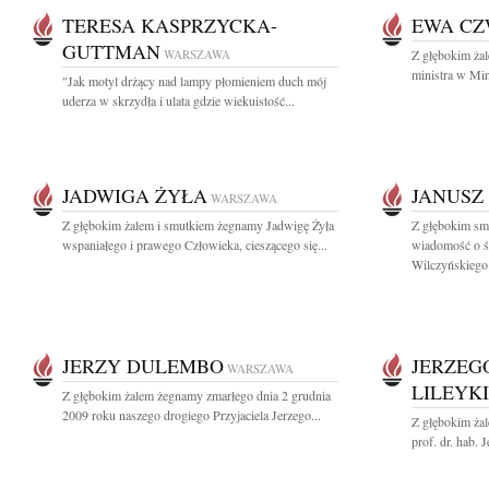
TERESA KASPRZYCKA-
EWA C
GUTTMAN
WARSZAWA
Z głębokim ża
ministra w Min
"Jak motyl drżący nad lampy płomieniem duch mój
uderza w skrzydła i ulata gdzie wiekuistość...
JADWIGA ŻYŁA
JANUSZ
WARSZAWA
Z głębokim żalem i smutkiem żegnamy Jadwigę Żyła
Z głębokim smu
wspaniałego i prawego Człowieka, cieszącego się...
wiadomość o ś
Wilczyńskiego.
JERZY DULEMBO
JERZEG
WARSZAWA
LILEYKI
Z głębokim żalem żegnamy zmarłego dnia 2 grudnia
2009 roku naszego drogiego Przyjaciela Jerzego...
Z głębokim ża
prof. dr. hab. 