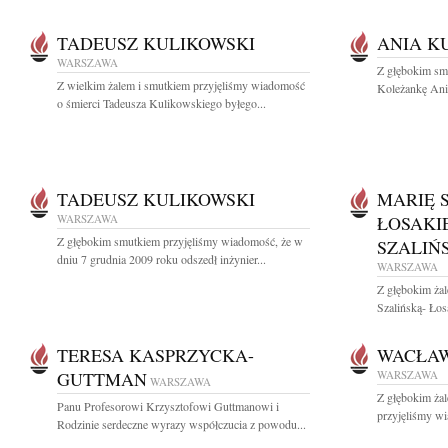
TADEUSZ KULIKOWSKI
ANIA K
WARSZAWA
Z głębokim sm
Z wielkim żalem i smutkiem przyjęliśmy wiadomość
Koleżankę Ani
o śmierci Tadeusza Kulikowskiego byłego...
TADEUSZ KULIKOWSKI
MARIĘ 
WARSZAWA
ŁOSAKI
Z głębokim smutkiem przyjęliśmy wiadomość, że w
SZALIŃ
dniu 7 grudnia 2009 roku odszedł inżynier...
WARSZAWA
Z głębokim ża
Szalińską- Łosa
TERESA KASPRZYCKA-
WACŁAW
GUTTMAN
WARSZAWA
WARSZAWA
Z głębokim żal
Panu Profesorowi Krzysztofowi Guttmanowi i
przyjęliśmy wi
Rodzinie serdeczne wyrazy współczucia z powodu...