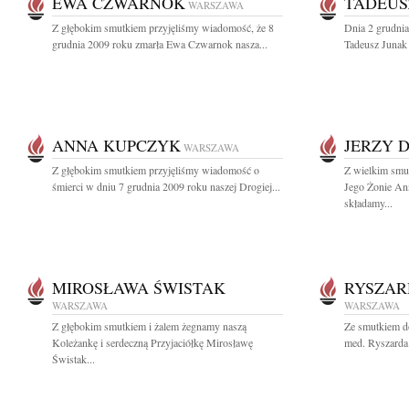
EWA CZWARNOK
TADEUS
WARSZAWA
Z głębokim smutkiem przyjęliśmy wiadomość, że 8
Dnia 2 grudnia
grudnia 2009 roku zmarła Ewa Czwarnok nasza...
Tadeusz Junak w
ANNA KUPCZYK
JERZY 
WARSZAWA
Z głębokim smutkiem przyjęliśmy wiadomość o
Z wielkim smu
śmierci w dniu 7 grudnia 2009 roku naszej Drogiej...
Jego Żonie An
składamy...
MIROSŁAWA ŚWISTAK
RYSZAR
WARSZAWA
WARSZAWA
Z głębokim smutkiem i żalem żegnamy naszą
Ze smutkiem do
Koleżankę i serdeczną Przyjaciółkę Mirosławę
med. Ryszarda
Świstak...