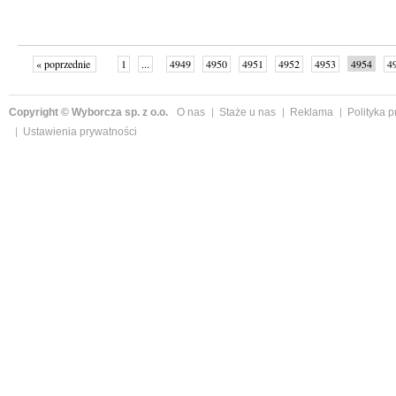
« poprzednie
1
...
4949
4950
4951
4952
4953
4954
4
...
4998
następne »
Copyright © Wyborcza sp. z o.o.
O nas
Staże u nas
Reklama
Polityka 
Ustawienia prywatności