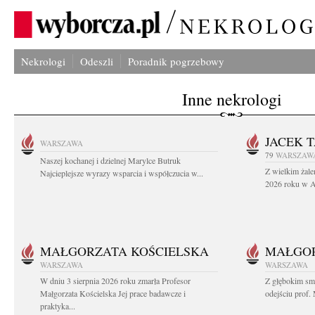
Nekrologi
Odeszli
Poradnik pogrzebowy
Inne nekrologi
JACEK 
WARSZAWA
79
WARSZAW
Naszej kochanej i dzielnej Marylce Butruk
Z wielkim żale
Najcieplejsze wyrazy wsparcia i współczucia w...
2026 roku w Au
MAŁGORZATA KOŚCIELSKA
MAŁGOR
WARSZAWA
WARSZAWA
W dniu 3 sierpnia 2026 roku zmarła Profesor
Z głębokim sm
Małgorzata Kościelska Jej prace badawcze i
odejściu prof. 
praktyka...