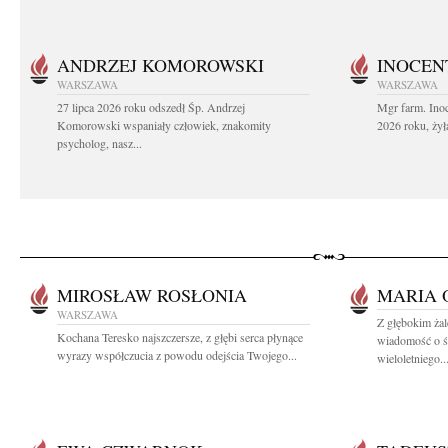
ANDRZEJ KOMOROWSKI
INOCEN
WARSZAWA
WARSZAWA
27 lipca 2026 roku odszedł Śp. Andrzej
Mgr farm. Inoc
Komorowski wspaniały człowiek, znakomity
2026 roku, żył
psycholog, nasz...
MIROSŁAW ROSŁONIA
MARIA 
WARSZAWA
Z głębokim żal
Kochana Teresko najszczersze, z głębi serca płynące
wiadomość o ś
wyrazy współczucia z powodu odejścia Twojego...
wieloletniego..