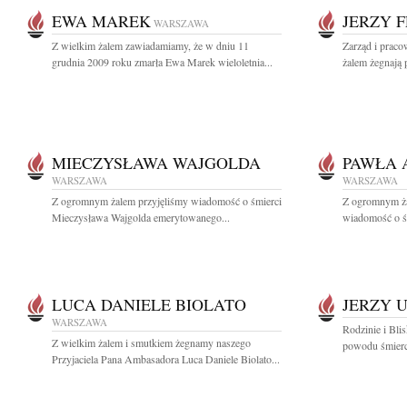
EWA MAREK
JERZY 
WARSZAWA
Z wielkim żalem zawiadamiamy, że w dniu 11
Zarząd i praco
grudnia 2009 roku zmarła Ewa Marek wieloletnia...
żalem żegnają p
MIECZYSŁAWA WAJGOLDA
PAWŁA 
WARSZAWA
WARSZAWA
Z ogromnym żalem przyjęliśmy wiadomość o śmierci
Z ogromnym ża
Mieczysława Wajgolda emerytowanego...
wiadomość o ś
LUCA DANIELE BIOLATO
JERZY 
WARSZAWA
Rodzinie i Bli
Z wielkim żalem i smutkiem żegnamy naszego
powodu śmierci
Przyjaciela Pana Ambasadora Luca Daniele Biolato...