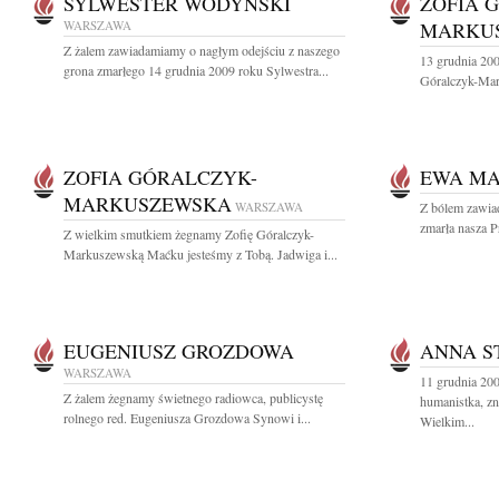
SYLWESTER WODYŃSKI
ZOFIA 
WARSZAWA
MARKU
Z żalem zawiadamiamy o nagłym odejściu z naszego
13 grudnia 200
grona zmarłego 14 grudnia 2009 roku Sylwestra...
Góralczyk-Mar
ZOFIA GÓRALCZYK-
EWA M
MARKUSZEWSKA
WARSZAWA
Z bólem zawia
zmarła nasza P
Z wielkim smutkiem żegnamy Zofię Góralczyk-
Markuszewską Maćku jesteśmy z Tobą. Jadwiga i...
EUGENIUSZ GROZDOWA
ANNA S
WARSZAWA
11 grudnia 20
Z żalem żegnamy świetnego radiowca, publicystę
humanistka, z
rolnego red. Eugeniusza Grozdowa Synowi i...
Wielkim...