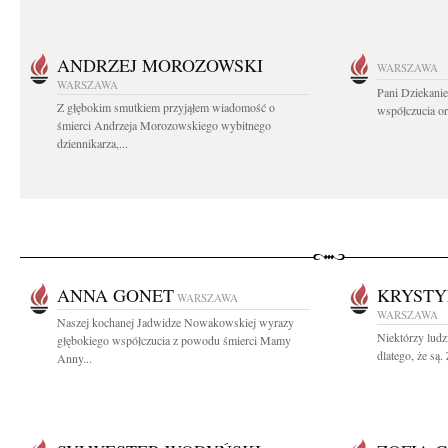
ANDRZEJ MOROZOWSKI
WARSZAWA
WARSZAWA
Pani Dziekanie
Z głębokim smutkiem przyjąłem wiadomość o
współczucia or
śmierci Andrzeja Morozowskiego wybitnego
dziennikarza,...
ANNA GONET
KRYSTY
WARSZAWA
WARSZAWA
Naszej kochanej Jadwidze Nowakowskiej wyrazy
Niektórzy ludz
głębokiego współczucia z powodu śmierci Mamy
dlatego, że są
Anny...