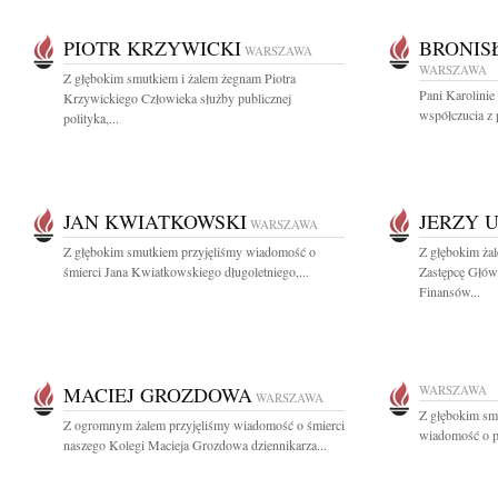
PIOTR KRZYWICKI
BRONIS
WARSZAWA
WARSZAWA
Z głębokim smutkiem i żalem żegnam Piotra
Pani Karolini
Krzywickiego Człowieka służby publicznej
współczucia z
polityka,...
JAN KWIATKOWSKI
JERZY 
WARSZAWA
Z głębokim smutkiem przyjęliśmy wiadomość o
Z głębokim ża
śmierci Jana Kwiatkowskiego długoletniego,...
Zastępcę Głów
Finansów...
MACIEJ GROZDOWA
WARSZAWA
WARSZAWA
Z głębokim smu
Z ogromnym żalem przyjęliśmy wiadomość o śmierci
wiadomość o pr
naszego Kolegi Macieja Grozdowa dziennikarza...