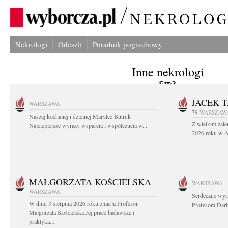
Nekrologi
Odeszli
Poradnik pogrzebowy
Inne nekrologi
JACEK 
WARSZAWA
79
WARSZAW
Naszej kochanej i dzielnej Marylce Butruk
Z wielkim żale
Najcieplejsze wyrazy wsparcia i współczucia w...
2026 roku w Au
MAŁGORZATA KOŚCIELSKA
WARSZAWA
WARSZAWA
Serdeczne wyr
W dniu 3 sierpnia 2026 roku zmarła Profesor
Profesora Dar
Małgorzata Kościelska Jej prace badawcze i
praktyka...