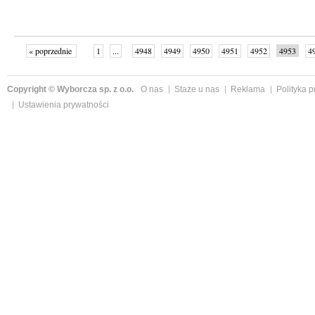
« poprzednie
1
...
4948
4949
4950
4951
4952
4953
4
...
4999
następne »
Copyright © Wyborcza sp. z o.o.
O nas
Staże u nas
Reklama
Polityka 
Ustawienia prywatności