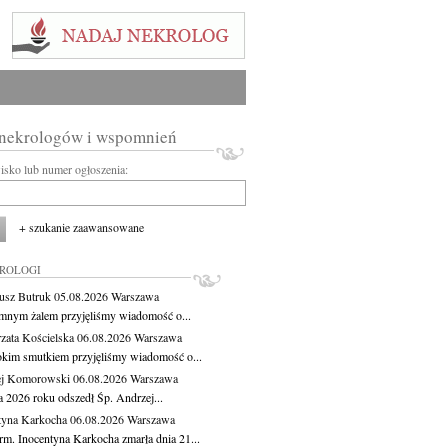
 nekrologów i wspomnień
wisko lub numer ogłoszenia:
+ szukanie zaawansowane
KROLOGI
usz Butruk
05.08.2026
Warszawa
mnym żalem przyjęliśmy wiadomość o...
zata Kościelska
06.08.2026
Warszawa
okim smutkiem przyjęliśmy wiadomość o...
ej Komorowski
06.08.2026
Warszawa
a 2026 roku odszedł Śp. Andrzej...
tyna Karkocha
06.08.2026
Warszawa
rm. Inocentyna Karkocha zmarła dnia 21...