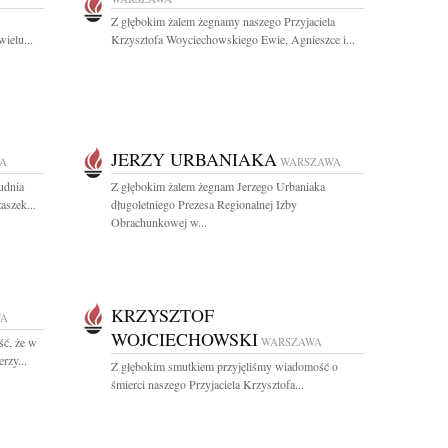
Z głębokim żalem żegnamy naszego Przyjaciela
ielu...
Krzysztofa Woyciechowskiego Ewie, Agnieszce i...
JERZY URBANIAKA
A
WARSZAWA
udnia
Z głębokim żalem żegnam Jerzego Urbaniaka
aszek...
długoletniego Prezesa Regionalnej Izby
Obrachunkowej w...
KRZYSZTOF
WA
WOJCIECHOWSKI
ść, że w
WARSZAWA
rzy...
Z głębokim smutkiem przyjęliśmy wiadomość o
śmierci naszego Przyjaciela Krzysztofa...