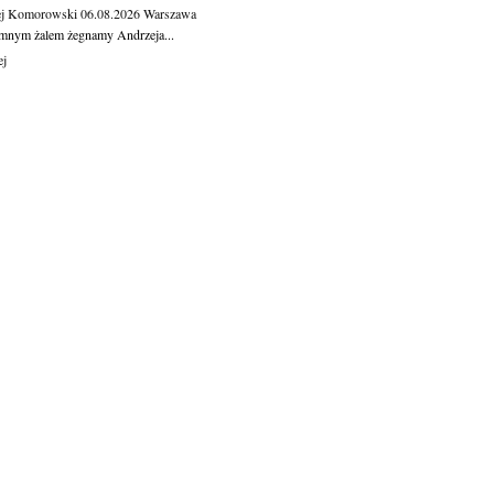
ej Komorowski
06.08.2026
Warszawa
mnym żalem żegnamy Andrzeja...
ej