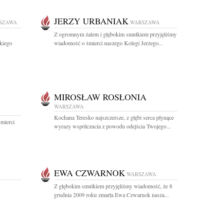
JERZY URBANIAK
SZAWA
WARSZAWA
,
Z ogromnym żalem i głębokim smutkiem przyjęliśmy
kiego
wiadomość o śmierci naszego Kolegi Jerzego...
MIROSŁAW ROSŁONIA
WARSZAWA
Kochana Teresko najszczersze, z głębi serca płynące
mierci
wyrazy współczucia z powodu odejścia Twojego...
EWA CZWARNOK
WARSZAWA
Z głębokim smutkiem przyjęliśmy wiadomość, że 8
grudnia 2009 roku zmarła Ewa Czwarnok nasza...