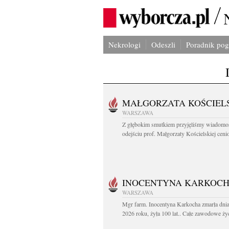
Nekrologi
Odeszli
Poradnik po
MAŁGORZATA KOŚCIEL
WARSZAWA
Z głębokim smutkiem przyjęliśmy wiadomo
odejściu prof. Małgorzaty Kościelskiej cenio
INOCENTYNA KARKOC
WARSZAWA
Mgr farm. Inocentyna Karkocha zmarła dnia
2026 roku, żyła 100 lat.. Całe zawodowe życ