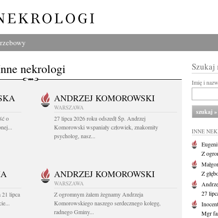
grzebowy
Inne nekrologi
Szukaj
Imię i naz
SKA
ANDRZEJ KOMOROWSKI
WARSZAWA
ść o
27 lipca 2026 roku odszedł Śp. Andrzej
nej...
Komorowski wspaniały człowiek, znakomity
INNE NE
psycholog, nasz...
Eugeni
Z ogro
Małgor
HA
ANDRZEJ KOMOROWSKI
Z głęb
WARSZAWA
Andrz
27 lipc
 21 lipca
Z ogromnym żalem żegnamy Andrzeja
ie...
Komorowskiego naszego serdecznego kolegę,
Inocen
radnego Gminy...
Mgr fa