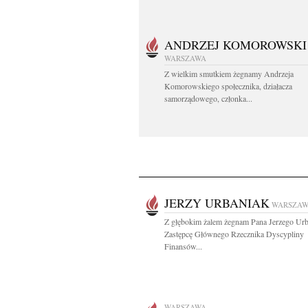
ANDRZEJ KOMOROWSKI
WARSZAWA
Z wielkim smutkiem żegnamy Andrzeja
Komorowskiego społecznika, działacza
samorządowego, członka...
JERZY URBANIAK
WARSZA
Z głębokim żalem żegnam Pana Jerzego Urb
Zastępcę Głównego Rzecznika Dyscypliny
Finansów...
WARSZAWA