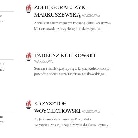
ZOFIĘ GÓRALCZYK-
MARKUSZEWSKĄ
że
WARSZAWA
awy
Z wielkim żalem żegnamy kochaną Zofię Góralczyk-
Markuszewską założycielkę i od dziesięciu lat...
TADEUSZ KULIKOWSKI
A
WARSZAWA
ć o
Sercem i myślą łączymy się z Krysią Kulikowską z
icy
powodu śmierci Męża Tadeusza Kulikowskiego...
KRZYSZTOF
WOYCIECHOWSKI
WARSZAWA
em
Z głębokim żalem żegnamy Krzysztofa
ny.
Woyciechowskiego Najbliższym składamy wyrazy...