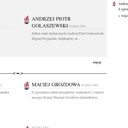
Andrz
Z ogro
+ więc
ANDRZEJ PIOTR
GOŁASZEWSKI
WARSZAWA
doktor nauk technicznych Andrzej Piotr Gołaszewski
Żegnaj Przyjacielu, dziękujemy za...
więcej
MACIEJ GROZDOWA
WA
WARSZAWA
aniaka
Z ogromnym żalem przyjęliśmy wiadomość o śmierci
naszego Kolegi Macieja Grozdowa dziennikarza...
WARSZAWA