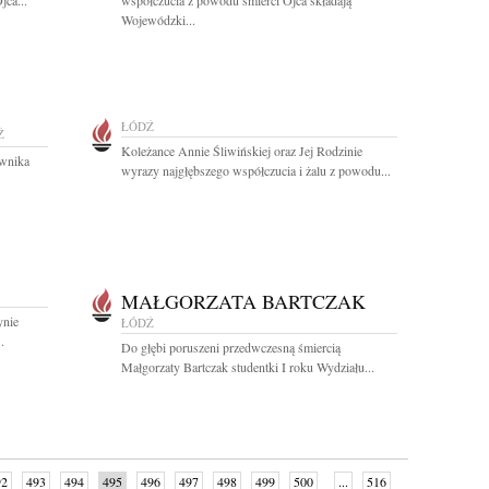
jca...
współczucia z powodu śmierci Ojca składają
Wojewódzki...
ŁÓDŹ
Ź
Koleżance Annie Śliwińskiej oraz Jej Rodzinie
ownika
wyrazy najgłębszego współczucia i żalu z powodu...
MAŁGORZATA BARTCZAK
ynie
ŁÓDŹ
.
Do głębi poruszeni przedwczesną śmiercią
Małgorzaty Bartczak studentki I roku Wydziału...
92
493
494
495
496
497
498
499
500
...
516