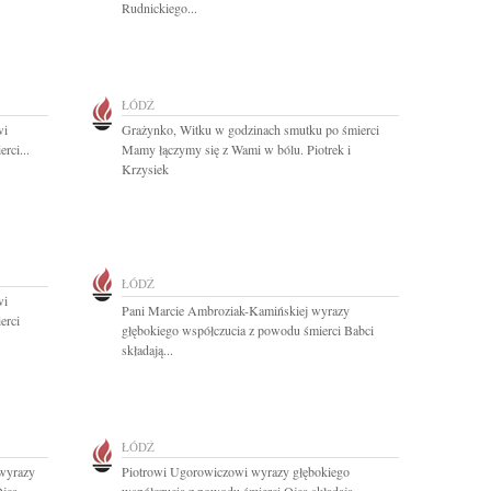
Rudnickiego...
ŁÓDŹ
wi
Grażynko, Witku w godzinach smutku po śmierci
rci...
Mamy łączymy się z Wami w bólu. Piotrek i
Krzysiek
ŁÓDŹ
wi
Pani Marcie Ambroziak-Kamińskiej wyrazy
erci
głębokiego współczucia z powodu śmierci Babci
składają...
ŁÓDŹ
 wyrazy
Piotrowi Ugorowiczowi wyrazy głębokiego