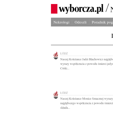
Nekrologi
Odeszli
Poradnik po
ŁÓDŹ
Naszej Koleżance Jadzi Błachowicz najgłęb
wyrazy współczucia z powodu śmierci jedy
Córki...
ŁÓDŹ
Naszej Koleżance Monice Smacznej wyrazy
najgłębszego współczucia z powodu śmierci
składa...