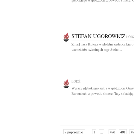
głębokiego współczucia z powodu śmierci O
STEFAN UGOROWICZ
ŁÓD
Zmarł nasz Kolega wieloletni zastępca kier
warsztatów szkolnych mgr Stefan...
ŁÓDŹ
Wyrazy głębokiego żalu i współczucia Graż
Bartenbach z powodu śmierci Taty składają..
« poprzednie
1
...
490
491
4