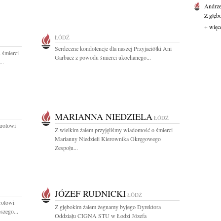
Andrze
Z głęb
+ więc
ŁÓDŹ
Serdeczne kondolencje dla naszej Przyjaciółki Ani
 śmierci
Garbacz z powodu śmierci ukochanego...
..
MARIANNA NIEDZIELA
ŁÓDŹ
arolowi
Z wielkim żalem przyjęliśmy wiadomość o śmierci
Marianny Niedzieli Kierownika Okręgowego
Zespołu...
JÓZEF RUDNICKI
ŁÓDŹ
rolowi
Z głębokim żalem żegnamy byłego Dyrektora
szego...
Oddziału CIGNA STU w Łodzi Józefa