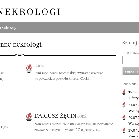
grzebowy
Inne nekrologi
Szukaj
Imię i naz
ŁÓDŹ
sze
Pani mec. Marii Kucharskiej wyrazy szczerego
nej
współczucia z powodu śmierci Córki...
INNE NE
Tadeus
Z duży
31.07
Wyrazy
DARIUSZ ŻĘCIN
ŁÓDŹ
29.07
Wyrazy
Non omnis moriar "Nie ma Go z nami, ale pozostanie
 Ojca
zawsze w naszych myślach." Z ogromnym...
27.07
Pani J