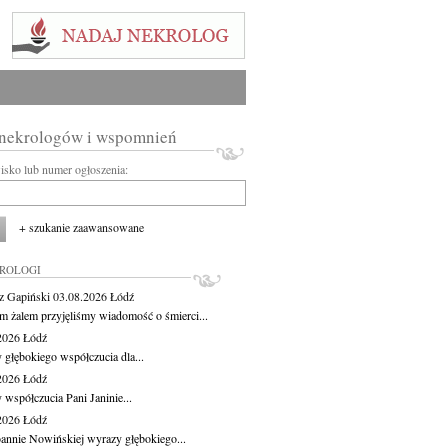
 nekrologów i wspomnień
wisko lub numer ogłoszenia:
+ szukanie zaawansowane
KROLOGI
z Gapiński
03.08.2026
Łódź
m żalem przyjęliśmy wiadomość o śmierci...
.2026
Łódź
 głębokiego współczucia dla...
.2026
Łódź
 współczucia Pani Janinie...
.2026
Łódź
oannie Nowińskiej wyrazy głębokiego...