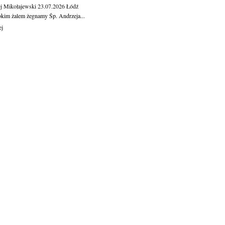
j Mikołajewski
23.07.2026
Łódź
okim żalem żegnamy Śp. Andrzeja...
ej