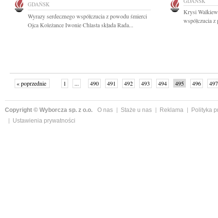
GDAŃSK
GDAŃSK
Krysi Walkiew
Wyrazy serdecznego współczucia z powodu śmierci
współczucia z 
Ojca Koleżance Iwonie Chlasta składa Rada...
« poprzednie
1
...
490
491
492
493
494
495
496
497
następne »
Copyright © Wyborcza sp. z o.o.
O nas
Staże u nas
Reklama
Polityka 
Ustawienia prywatności