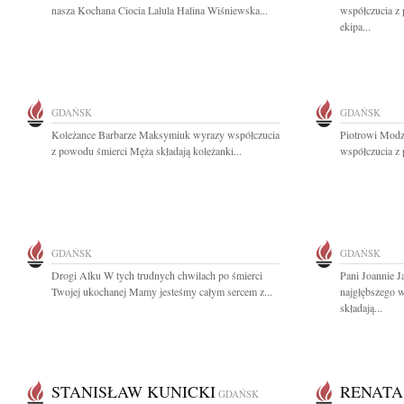
nasza Kochana Ciocia Lalula Halina Wiśniewska...
współczucia z
ekipa...
GDAŃSK
GDAŃSK
Koleżance Barbarze Maksymiuk wyrazy współczucia
Piotrowi Modz
z powodu śmierci Męża składają koleżanki...
współczucia z 
GDAŃSK
GDAŃSK
Drogi Alku W tych trudnych chwilach po śmierci
Pani Joannie J
Twojej ukochanej Mamy jesteśmy całym sercem z...
najgłębszego 
składają...
STANISŁAW KUNICKI
RENATA
GDAŃSK