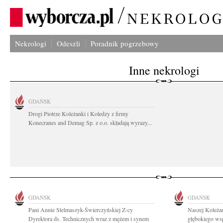
Nekrologi
Odeszli
Poradnik pogrzebowy
Inne nekrologi
GDAŃSK
Drogi Piotrze Koleżanki i Koledzy z firmy
Konecranes and Demag Sp. z o.o. składają wyrazy...
GDAŃSK
GDAŃSK
Pani Annie Stelmaszyk-Świerczyńskiej Z-cy
Naszej Koleża
Dyrektora ds. Technicznych wraz z mężem i synem
głębokiego wsp