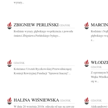
wyrazy...
ZBIGNIEW PERLIŃSKI
MARCIN
GDAŃSK
Rodzinie wyrazy głębokiego współczucia z powodu
Rodzinie i Na
śmierci Zbigniewa Perlińskiego byłego...
głębokiego ws
z...
WŁODZI
GDAŃSK
GDAŃSK
Koleżance Urszuli Byczkowskiej Przewodniczącej
Z ogromnym b
Komisji Rewizyjnej Fundacji "Sprawni Inaczej"...
Wujka Włodka
się w...
HALINA WIŚNIEWSKA
GDAŃSK
GDAŃSK
W dniu 20 września 2010r. odeszła od nas na zawsze
Aleksandrowi