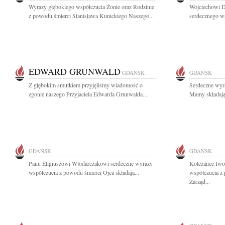
Wyrazy głębokiego współczucia Żonie oraz Rodzinie
Wojciechowi D
z powodu śmierci Stanisława Kunickiego Naszego...
serdecznego w
EDWARD GRUNWALD
GDAŃSK
GDAŃSK
Z głębokim smutkiem przyjęliśmy wiadomość o
Serdeczne wyr
zgonie naszego Przyjaciela Edwarda Grunwalda...
Mamy składają 
GDAŃSK
GDAŃSK
Panu Eligiuszowi Włodarczakowi serdeczne wyrazy
Koleżance Iwo
współczucia z powodu śmierci Ojca składają...
współczucia z
Zarząd...