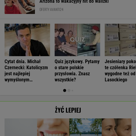
Arizona to wakacyjny hit do walizki
OFERTY AVANTI24
Cytat dnia. Michał
Quiz językowy. Pytamy
Jesieniary pok
Czernecki: Katolicyzm
o stare polskie
te czółenka Rie
jest najlepiej
przysłowia. Znasz
wygodne też od
wymyślonym
wszystkie?
Lasockiego
interesem...
ŻYĆ LEPIEJ