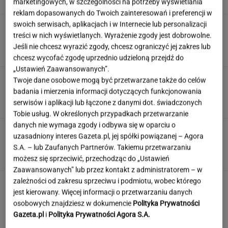
marketingowych, w szczególności na potrzeby wyświetlania
SUBSKRYPCJA
reklam dopasowanych do Twoich zainteresowań i preferencji w
swoich serwisach, aplikacjach i w Internecie lub personalizacji
Śmierć Marii Zięby w "Na Wspólnej" to
treści w nich wyświetlanych. Wyrażenie zgody jest dobrowolne.
ponury żart. Scenarzysta popłynął
Jeśli nie chcesz wyrazić zgody, chcesz ograniczyć jej zakres lub
ZUZANNA KWASEK
chcesz wycofać zgodę uprzednio udzieloną przejdź do
„Ustawień Zaawansowanych”.
Sensacyjne odkrycie w Gdańsku. Pod "Misiem"
Twoje dane osobowe mogą być przetwarzane także do celów
czekał historyczny skarb
badania i mierzenia informacji dotyczących funkcjonowania
serwisów i aplikacji lub łączone z danymi dot. świadczonych
Tobie usług. W określonych przypadkach przetwarzanie
danych nie wymaga zgody i odbywa się w oparciu o
Angelina Jolie pod presją. Brad Pitt domaga
uzasadniony interes Gazeta.pl, jej spółki powiązanej – Agora
się ujawnienia dokumentów
S.A. – lub Zaufanych Partnerów. Takiemu przetwarzaniu
możesz się sprzeciwić, przechodząc do „Ustawień
Zaawansowanych” lub przez kontakt z administratorem – w
zależności od zakresu sprzeciwu i podmiotu, wobec którego
jest kierowany. Więcej informacji o przetwarzaniu danych
osobowych znajdziesz w dokumencie
Polityka Prywatności
Gazeta.pl
i
Polityka Prywatności Agora S.A.