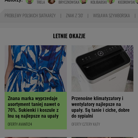
TRELA
BRYCZKOWSKA
KOLIBABSKI
KIEDROWSKI
PROBLEMY POLSKICH SIATKARZY
ZNAK Z '30'
WISŁAWA SZYMBORSKA
LETNIE OKAZJE
Znana marka wyprzedaje
Przenośne klimatyzatory i
asortyment taniej nawet o
wentylatory najlepsze na
70%. Sukienki i koszule z
upały. Są tanie i ciche, dobre
lnu są najlepsze na upały
do sypialni
OFERTY AVANTI24
OFERTY CZTERY KĄTY