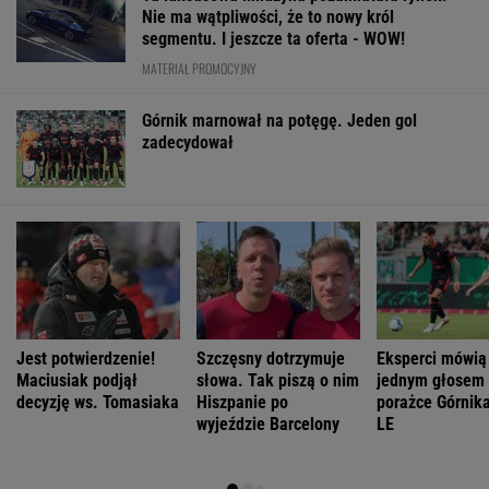
Nie ma wątpliwości, że to nowy król
segmentu. I jeszcze ta oferta - WOW!
MATERIAŁ PROMOCYJNY
Górnik marnował na potęgę. Jeden gol
zadecydował
Jest potwierdzenie!
Szczęsny dotrzymuje
Eksperci mówią
Maciusiak podjął
słowa. Tak piszą o nim
jednym głosem
decyzję ws. Tomasiaka
Hiszpanie po
porażce Górnika
wyjeździe Barcelony
LE