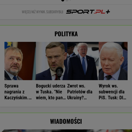
WIĘCEJ NIŻ WYNIK. SUBSKRYBUJ
POLITYKA
Sprawa
Bogucki uderza
Zwrot ws.
Wyrok ws.
nagrania z
w Tuska. "Nie
Patriotów dla
subwencji dla
Kaczyńskim.
wiem, kto panu
Ukrainy?
PiS. Tusk: Dla
Żurek poruszył
premierowi
Reuters:
przekręciarzy
temat ludzi
podpowiada"
Rozważane są
pieniędzy nie
Ziobry
trzy możliwości
będzie
WIADOMOŚCI