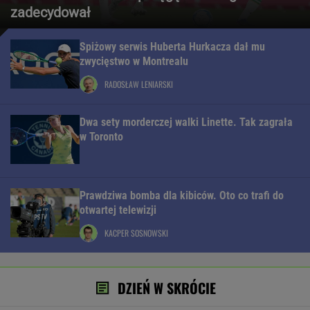
zadecydował
Spiżowy serwis Huberta Hurkacza dał mu
zwycięstwo w Montrealu
RADOSŁAW LENIARSKI
Dwa sety morderczej walki Linette. Tak zagrała
w Toronto
Prawdziwa bomba dla kibiców. Oto co trafi do
otwartej telewizji
KACPER SOSNOWSKI
DZIEŃ W SKRÓCIE