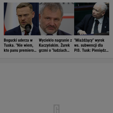
Bogucki uderza w
Wyciekło nagranie z
"Miażdżący" wyrok
Tuska. "Nie wiem,
Kaczyńskim. Żurek
ws. subwencji dla
kto panu premierowi
grzmi o "ludziach
PiS. Tusk: Pieniędzy
podpowiada"
Ziobry"
nie będzie