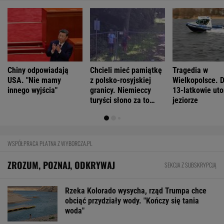
Chiny odpowiadają
Chcieli mieć pamiątkę
Tragedia w
USA. "Nie mamy
z polsko-rosyjskiej
Wielkopolsce. 
innego wyjścia"
granicy. Niemieccy
13-latkowie uto
turyści słono za to
jeziorze
zapłacili
WSPÓŁPRACA PŁATNA Z WYBORCZA.PL
ZROZUM, POZNAJ, ODKRYWAJ
SEKCJA Z SUBSKRYPCJĄ
Rzeka Kolorado wysycha, rząd Trumpa chce
obciąć przydziały wody. "Kończy się tania
woda"