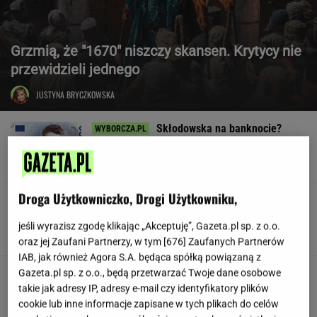
Grzmią, że "1670" niszczy skansen. Krytycy nie
przewidzieli jednego
JUSTYNA BRYCZKOWSKA
Skłodowska na banknocie?
Zadecydowała interwencja polskiego ministra
SUBSKRYPCJA
Droga Użytkowniczko, Drogi Użytkowniku,
W USA szykują przepis, który może zmienić
zasady zakupów w sklepach
jeśli wyrazisz zgodę klikając „Akceptuję”, Gazeta.pl sp. z o.o.
oraz jej Zaufani Partnerzy, w tym [
676
] Zaufanych Partnerów
IAB, jak również Agora S.A. będąca spółką powiązaną z
Huczne świętowanie, a potem
Gazeta.pl sp. z o.o., będą przetwarzać Twoje dane osobowe
perturbacje. Polacy zapamiętają ten wyjazd na
takie jak adresy IP, adresy e-mail czy identyfikatory plików
długo
cookie lub inne informacje zapisane w tych plikach do celów