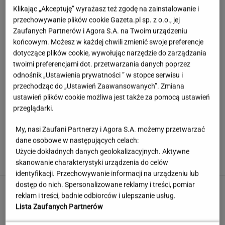
Klikając „Akceptuję” wyrażasz też zgodę na zainstalowanie i
przechowywanie plików cookie Gazeta.pl sp. z o.o., jej
Zaufanych Partnerów i Agora S.A. na Twoim urządzeniu
końcowym. Możesz w każdej chwili zmienić swoje preferencje
dotyczące plików cookie, wywołując narzędzie do zarządzania
twoimi preferencjami dot. przetwarzania danych poprzez
odnośnik „Ustawienia prywatności ” w stopce serwisu i
przechodząc do „Ustawień Zaawansowanych”. Zmiana
ustawień plików cookie możliwa jest także za pomocą ustawień
przeglądarki.
My, nasi Zaufani Partnerzy i Agora S.A. możemy przetwarzać
Sprawdzili biżuterię. Normy bezpieczeństwa
dane osobowe w następujących celach:
przekroczono setki razy
Użycie dokładnych danych geolokalizacyjnych. Aktywne
skanowanie charakterystyki urządzenia do celów
identyfikacji. Przechowywanie informacji na urządzeniu lub
dostęp do nich. Spersonalizowane reklamy i treści, pomiar
Jerzy Zięba w Kancelarii Prezydenta.
reklam i treści, badnie odbiorców i ulepszanie usług.
"Fantastyczne spotkanie"
Lista Zaufanych Partnerów