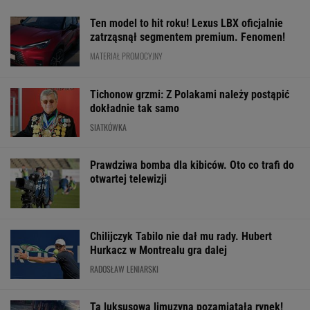
Ten model to hit roku! Lexus LBX oficjalnie
zatrząsnął segmentem premium. Fenomen!
MATERIAŁ PROMOCYJNY
Tichonow grzmi: Z Polakami należy postąpić
dokładnie tak samo
SIATKÓWKA
Prawdziwa bomba dla kibiców. Oto co trafi do
otwartej telewizji
Chilijczyk Tabilo nie dał mu rady. Hubert
Hurkacz w Montrealu gra dalej
RADOSŁAW LENIARSKI
Ta luksusowa limuzyna pozamiatała rynek!