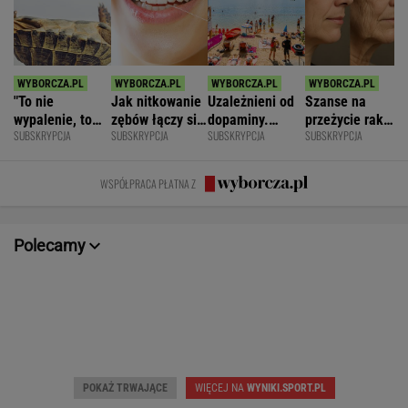
"To nie
Jak nitkowanie
Uzależnieni od
Szanse na
wypalenie, to
zębów łączy się
dopaminy.
przeżycie raka
SUBSKRYPCJA
SUBSKRYPCJA
SUBSKRYPCJA
SUBSKRYPCJA
nie depresja".
ze zdrowiem
Psychiatra o
widać na
Światowe
mózgu
pułapkach zbyt
twarzy?
zjawisko
łatwego życia
Zaskakujące
WSPÓŁPRACA PŁATNA Z
dotarło do
badania
Polski
Polecamy
POKAŻ TRWAJĄCE
WIĘCEJ NA
WYNIKI.SPORT.PL