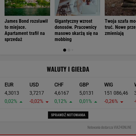
James Bond rozsławił
Gigantyczny wzrost
Twoja szafa mo
to miejsce.
donosów. Pracownicy
truć. Nowe prze
Apartament trafił na
masowo skarżą się na
zmieniają
sprzedaż
mobbing
WALUTY I GIEŁDA
EUR
USD
CHF
GBP
WIG
4,3013
3,7217
4,6167
5,0131
151 086,46
0,02%
-0,02%
0,12%
0,01%
-0,26%
SPRAWDŹ NOTOWANIA
Notowania dostarcza VIA24ONLINE