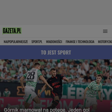
NAJPOPULARNIEJSZE
SPORT.PL
WIADOMOŚCI
FINANSE I TECHNOLOGIA
MOTORYZA
TO JEST SPORT
Górnik marnował na potęgę. Jeden gol