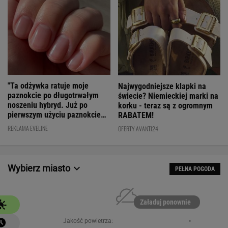
"Ta odżywka ratuje moje
Najwygodniejsze klapki na
paznokcie po długotrwałym
świecie? Niemieckiej marki na
noszeniu hybryd. Już po
korku - teraz są z ogromnym
pierwszym użyciu paznokcie
RABATEM!
są utwardzone"
REKLAMA EVELINE
OFERTY AVANTI24
Wybierz miasto
PEŁNA POGODA
Załaduj ponownie
Jakość powietrza:
-