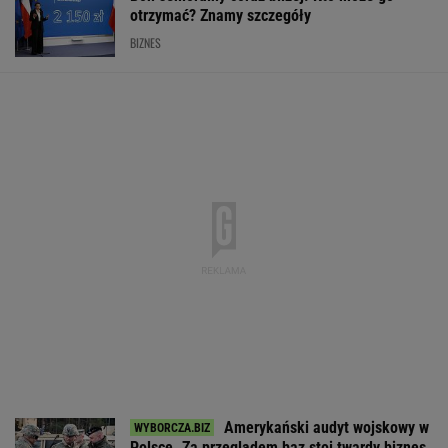
otrzymać? Znamy szczegóły
BIZNES
Amerykański audyt wojskowy w
Polsce. Za przeglądem baz stoi twardy biznes