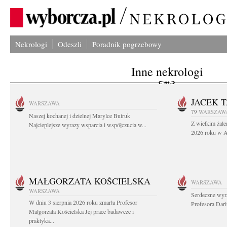
Nekrologi
Odeszli
Poradnik pogrzebowy
Inne nekrologi
JACEK 
WARSZAWA
79
WARSZAW
Naszej kochanej i dzielnej Marylce Butruk
Z wielkim żale
Najcieplejsze wyrazy wsparcia i współczucia w...
2026 roku w Au
MAŁGORZATA KOŚCIELSKA
WARSZAWA
WARSZAWA
Serdeczne wyr
W dniu 3 sierpnia 2026 roku zmarła Profesor
Profesora Dar
Małgorzata Kościelska Jej prace badawcze i
praktyka...