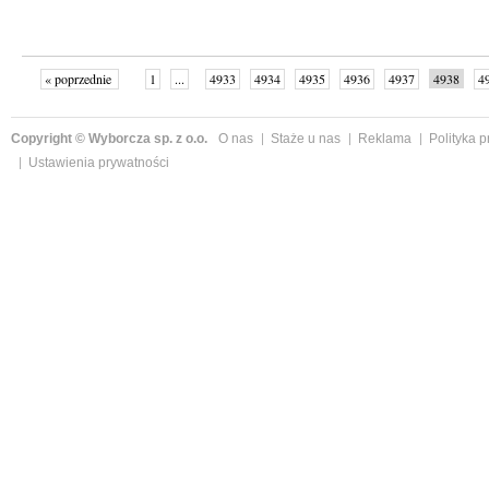
« poprzednie
1
...
4933
4934
4935
4936
4937
4938
4
...
4999
następne »
Copyright © Wyborcza sp. z o.o.
O nas
Staże u nas
Reklama
Polityka 
Ustawienia prywatności