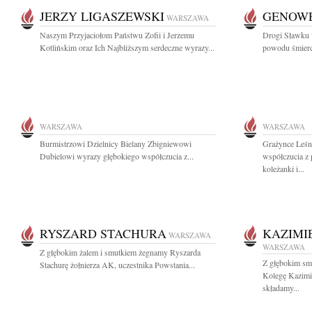
JERZY LIGASZEWSKI
GENOW
WARSZAWA
Naszym Przyjaciołom Państwu Zofii i Jerzemu
Drogi Sławku 
Kotlińskim oraz Ich Najbliższym serdeczne wyrazy...
powodu śmierc
WARSZAWA
WARSZAWA
Burmistrzowi Dzielnicy Bielany Zbigniewowi
Grażynce Leśn
Dubielowi wyrazy głębokiego współczucia z...
współczucia z 
koleżanki i...
RYSZARD STACHURA
KAZIMI
WARSZAWA
WARSZAWA
Z głębokim żalem i smutkiem żegnamy Ryszarda
Z głębokim sm
Stachurę żołnierza AK, uczestnika Powstania...
Kolegę Kazimie
składamy...