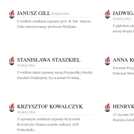
JANUSZ GILL
JADWIG
WARSZAWA
WARSZAWA
Z wielkim smutkiem żegnamy prof. dr. hab. Janusza
Z głębokim ża
Gilla emerytowanego profesora Wydziału...
naszej drogiej 
STANISŁAWA STASZKIEL
ANNA K
WARSZAWA
Naszemu Przyj
Z wielkim żalem żegnamy naszą Przyjaciółkę Staszkę
Dzieciom Monic
Staszkiel Dziękujemy Jej za ponad 40-letnią...
KRZYSZTOF KOWALCZYK
HENRY
WARSZAWA
12 stycznia 20
Z ogromnym smutkiem żegnamy Krzysztofa
Henryka Górska
Kowalczyka Trenera zespołu siatkarzy AZS
Politechniki...