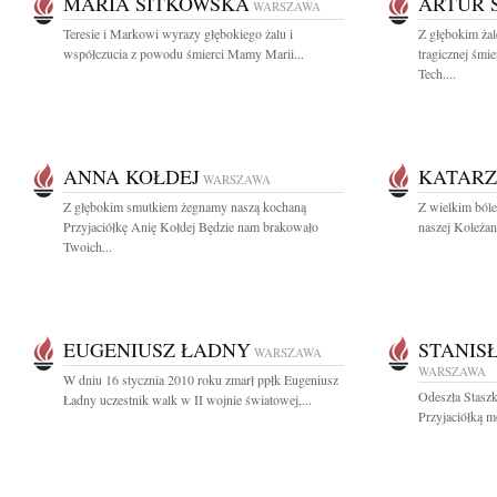
MARIA SITKOWSKA
ARTUR 
WARSZAWA
Teresie i Markowi wyrazy głębokiego żalu i
Z głębokim ża
współczucia z powodu śmierci Mamy Marii...
tragicznej śmi
Tech....
ANNA KOŁDEJ
KATARZ
WARSZAWA
Z głębokim smutkiem żegnamy naszą kochaną
Z wielkim ból
Przyjaciółkę Anię Kołdej Będzie nam brakowało
naszej Koleżan
Twoich...
EUGENIUSZ ŁADNY
STANIS
WARSZAWA
WARSZAWA
W dniu 16 stycznia 2010 roku zmarł ppłk Eugeniusz
Odeszła Staszk
Ładny uczestnik walk w II wojnie światowej,...
Przyjaciółką mo