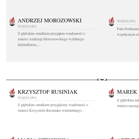
ANDRZEJ MOROZOWSKI
WARSZAWA
WARSZAWA
Pani Dziekanie
Z głębokim smutkiem przyjąłem wiadomość o
współczucia or
śmierci Andrzeja Morozowskiego wybitnego
dziennikarza,...
KRZYSZTOF RUSINIAK
MAREK 
WARSZAWA
Z głębokim ża
Z głębokim smutkiem przyjęliśmy wiadomość o
śmierci naszego
śmierci Krzysztofa Rusiniaka wieloletniego...