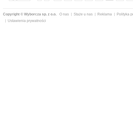
następne »
Copyright © Wyborcza sp. z o.o.
O nas
Staże u nas
Reklama
Polityka 
Ustawienia prywatności