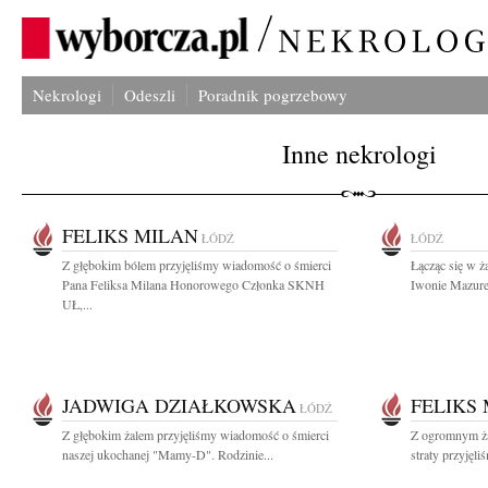
Nekrologi
Odeszli
Poradnik pogrzebowy
Inne nekrologi
FELIKS MILAN
ŁÓDŹ
ŁÓDŹ
Z głębokim bólem przyjęliśmy wiadomość o śmierci
Łącząc się w ża
Pana Feliksa Milana Honorowego Członka SKNH
Iwonie Mazurek
UŁ,...
JADWIGA DZIAŁKOWSKA
FELIKS
ŁÓDŹ
Z głębokim żalem przyjęliśmy wiadomość o śmierci
Z ogromnym ża
naszej ukochanej "Mamy-D". Rodzinie...
straty przyjęl