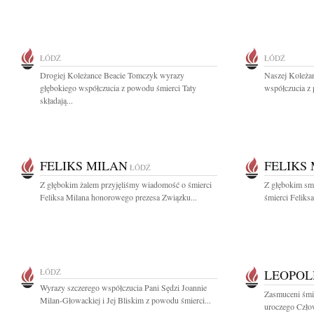
ŁÓDŹ
ŁÓDŹ
Drogiej Koleżance Beacie Tomczyk wyrazy
Naszej Koleża
głębokiego współczucia z powodu śmierci Taty
współczucia z 
składają...
FELIKS MILAN
FELIKS
ŁÓDŹ
Z głębokim żalem przyjęliśmy wiadomość o śmierci
Z głębokim sm
Feliksa Milana honorowego prezesa Związku...
śmierci Feliksa
ŁÓDŹ
LEOPOL
Wyrazy szczerego współczucia Pani Sędzi Joannie
Zasmuceni śmie
Milan-Głowackiej i Jej Bliskim z powodu śmierci...
uroczego Człow