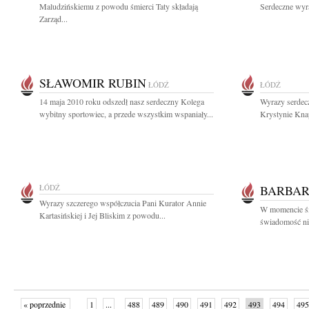
Maludzińskiemu z powodu śmierci Taty składają
Serdeczne wyr
Zarząd...
SŁAWOMIR RUBIN
ŁÓDŹ
ŁÓDŹ
14 maja 2010 roku odszedł nasz serdeczny Kolega
Wyrazy serdec
wybitny sportowiec, a przede wszystkim wspaniały...
Krystynie Knap
ŁÓDŹ
BARBAR
Wyrazy szczerego współczucia Pani Kurator Annie
W momencie śm
Kartasińskiej i Jej Bliskim z powodu...
świadomość nic
« poprzednie
1
...
488
489
490
491
492
493
494
495