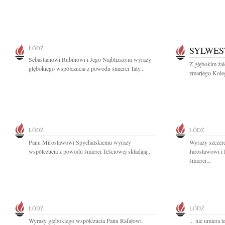
ŁÓDŹ
SYLWES
Sebastianowi Rubinowi i Jego Najbliższym wyrazy
Z głębokim żal
głębokiego współczucia z powodu śmierci Taty...
zmarłego Koleg
ŁÓDŹ
ŁÓDŹ
Panu Mirosławowi Spychalskiemu wyrazy
Wyrazy szczer
współczucia z powodu śmierci Teściowej składają...
Jarosławowi i
śmierci...
ŁÓDŹ
ŁÓDŹ
Wyrazy głębokiego współczucia Panu Rafałowi
... nie umiera 