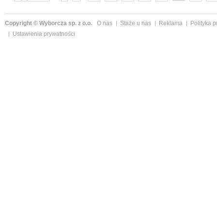
następne »
Copyright © Wyborcza sp. z o.o.
O nas
Staże u nas
Reklama
Polityka 
Ustawienia prywatności