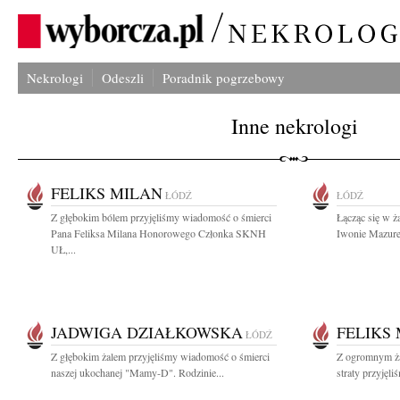
Nekrologi
Odeszli
Poradnik pogrzebowy
Inne nekrologi
FELIKS MILAN
ŁÓDŹ
ŁÓDŹ
Z głębokim bólem przyjęliśmy wiadomość o śmierci
Łącząc się w ża
Pana Feliksa Milana Honorowego Członka SKNH
Iwonie Mazurek
UŁ,...
JADWIGA DZIAŁKOWSKA
FELIKS
ŁÓDŹ
Z głębokim żalem przyjęliśmy wiadomość o śmierci
Z ogromnym ża
naszej ukochanej "Mamy-D". Rodzinie...
straty przyjęl