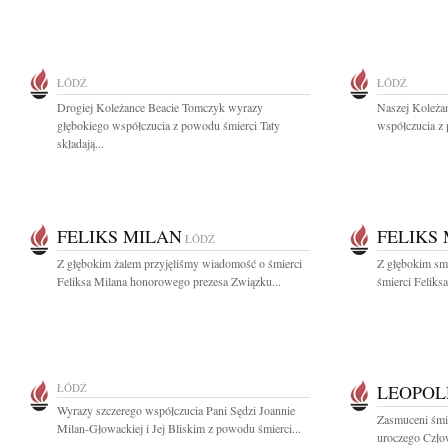
ŁÓDŹ
ŁÓDŹ
Drogiej Koleżance Beacie Tomczyk wyrazy
Naszej Koleża
głębokiego współczucia z powodu śmierci Taty
współczucia z 
składają...
FELIKS MILAN
FELIKS
ŁÓDŹ
Z głębokim żalem przyjęliśmy wiadomość o śmierci
Z głębokim sm
Feliksa Milana honorowego prezesa Związku...
śmierci Feliksa
ŁÓDŹ
LEOPOL
Wyrazy szczerego współczucia Pani Sędzi Joannie
Zasmuceni śmie
Milan-Głowackiej i Jej Bliskim z powodu śmierci...
uroczego Człow