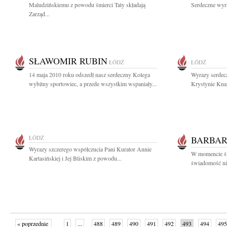
Maludzińskiemu z powodu śmierci Taty składają
Serdeczne wyr
Zarząd...
SŁAWOMIR RUBIN
ŁÓDŹ
ŁÓDŹ
14 maja 2010 roku odszedł nasz serdeczny Kolega
Wyrazy serdec
wybitny sportowiec, a przede wszystkim wspaniały...
Krystynie Knap
ŁÓDŹ
BARBAR
Wyrazy szczerego współczucia Pani Kurator Annie
W momencie śm
Kartasińskiej i Jej Bliskim z powodu...
świadomość nic
« poprzednie
1
...
488
489
490
491
492
493
494
495