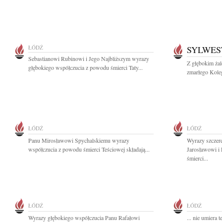
ŁÓDŹ
SYLWES
Sebastianowi Rubinowi i Jego Najbliższym wyrazy
Z głębokim żal
głębokiego współczucia z powodu śmierci Taty...
zmarłego Koleg
ŁÓDŹ
ŁÓDŹ
Panu Mirosławowi Spychalskiemu wyrazy
Wyrazy szczer
współczucia z powodu śmierci Teściowej składają...
Jarosławowi i
śmierci...
ŁÓDŹ
ŁÓDŹ
Wyrazy głębokiego współczucia Panu Rafałowi
... nie umiera 