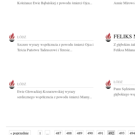
Koleżance Ewie Bąbalskiej z powodu śmierci Ojca...
Annie Mirowsk
FELIKS
ŁÓDŹ
Szczere wyrazy współczucia z powodu śmierci Ojca i
Z głębokim ża
Teścia Państwu Tadeuszowi i Teresie...
Feliksa Milana 
ŁÓDŹ
ŁÓDŹ
Panu Sędziem
Ewie Głowackiej-Kozarzewskiej wyrazy
głębokiego wsp
serdecznego współczucia z powodu śmierci Mamy...
« poprzednie
1
...
487
488
489
490
491
492
493
494