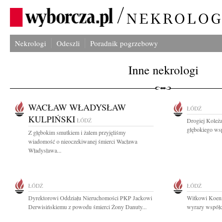
Nekrologi
Odeszli
Poradnik pogrzebowy
Inne nekrologi
WACŁAW WŁADYSŁAW
ŁÓDŹ
KULPIŃSKI
ŁÓDŹ
Drogiej Koleż
głębokiego ws
Z głębokim smutkiem i żalem przyjęliśmy
wiadomość o nieoczekiwanej śmierci Wacława
Władysława...
ŁÓDŹ
ŁÓDŹ
Dyrektorowi Oddziału Nieruchomości PKP Jackowi
Witkowi Koeni
Derwisińskiemu z powodu śmierci Żony Danuty...
wyrazy współczu