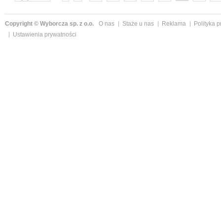
następne »
Copyright © Wyborcza sp. z o.o.
O nas
Staże u nas
Reklama
Polityka 
Ustawienia prywatności