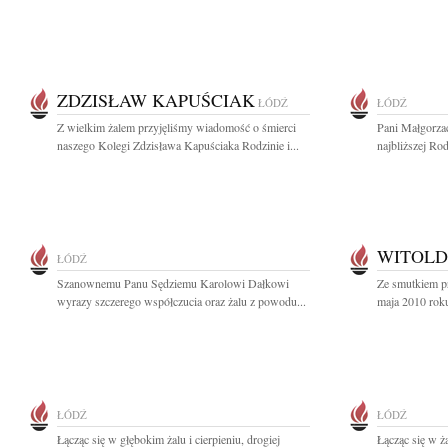
ZDZISŁAW KAPUŚCIAK
ŁÓDŹ
ŁÓDŹ
Z wielkim żalem przyjęliśmy wiadomość o śmierci
Pani Małgorza
naszego Kolegi Zdzisława Kapuściaka Rodzinie i...
najbliższej Ro
WITOLD
ŁÓDŹ
Szanownemu Panu Sędziemu Karolowi Dałkowi
Ze smutkiem p
wyrazy szczerego współczucia oraz żalu z powodu...
maja 2010 roku
ŁÓDŹ
ŁÓDŹ
Łącząc się w głębokim żalu i cierpieniu, drogiej
Łącząc się w ża