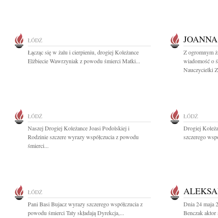
JOANNA
ŁÓDŹ
Łącząc się w żalu i cierpieniu, drogiej Koleżance
Z ogromnym ża
Elżbiecie Wawrzyniak z powodu śmierci Matki...
wiadomość o ś
Nauczycielki Z
ŁÓDŹ
ŁÓDŹ
Naszej Drogiej Koleżance Joasi Podolskiej i
Drogiej Koleż
Rodzinie szczere wyrazy współczucia z powodu
szczerego wspó
śmierci...
ALEKSA
ŁÓDŹ
Pani Basi Bujacz wyrazy szczerego współczucia z
Dnia 24 maja 
powodu śmierci Taty składają Dyrekcja,...
Benczak aktor s