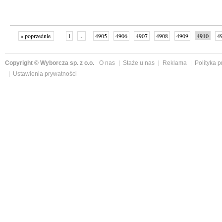
« poprzednie
1
...
4905
4906
4907
4908
4909
4910
4
...
4999
następne »
Copyright © Wyborcza sp. z o.o.
O nas
Staże u nas
Reklama
Polityka 
Ustawienia prywatności