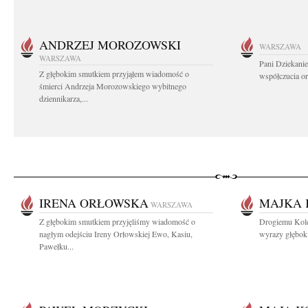
ANDRZEJ MOROZOWSKI
WARSZAWA
WARSZAWA
Pani Dziekanie
Z głębokim smutkiem przyjąłem wiadomość o
współczucia or
śmierci Andrzeja Morozowskiego wybitnego
dziennikarza,...
IRENA ORŁOWSKA
MAJKA 
WARSZAWA
Z głębokim smutkiem przyjęliśmy wiadomość o
Drogiemu Kole
nagłym odejściu Ireny Orłowskiej Ewo, Kasiu,
wyrazy głęboki
Pawełku...