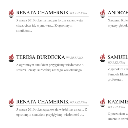
RENATA CHAMERNIK
ANDRZE
WARSZAWA
5 marca 2010 roku na naszym forum zapanowała
Naszemu Koled
cisza, cisza tak wymowna... Z ogromnym
wyrazy głęboki
smutkiem...
TERESA BURDECKA
SAMUEL
WARSZAWA
WARSZAWA
Z ogromnym smutkiem przyjęliśmy wiadomość o
Z głębokim sm
śmierci Teresy Burdeckiej naszego wieloletniego...
Samuela Elder
profesora...
RENATA CHAMERNIK
KAZIMI
WARSZAWA
WARSZAWA
5 marca 2010 roku zapanowała wśród nas cisza ... Z
Z poczuciem wi
ogromnym smutkiem przyjęłyśmy wiadomość o...
śmierci Kazimi