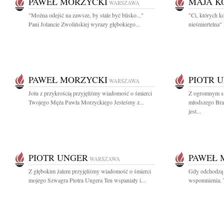
PAWEŁ MORZYCKI
MAJA K
WARSZAWA
"Można odejść na zawsze, by stale być blisko..."
"Ci, których k
Pani Jolancie Zwolińskiej wyrazy głębokiego...
nieśmiertelna"
PAWEŁ MORZYCKI
PIOTR 
WARSZAWA
Jolu z przykrością przyjęliśmy wiadomość o śmierci
Z ogromnym sm
Twojego Męża Pawła Morzyckiego Jesteśmy z...
młodszego Brat
jest...
PIOTR UNGER
PAWEŁ 
WARSZAWA
Z głębokim żalem przyjęliśmy wiadomość o śmierci
Gdy odchodzą n
mojego Szwagra Piotra Ungera Ten wspaniały i...
wspomnienia. T