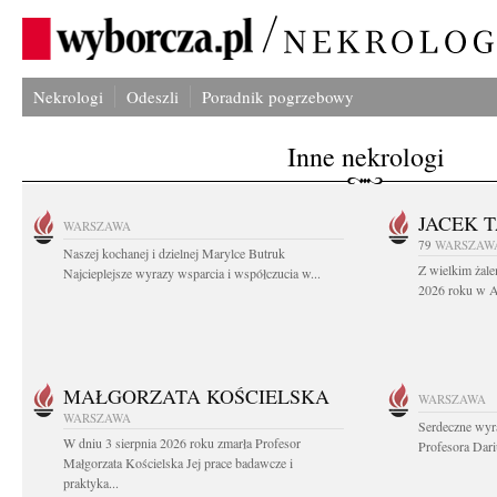
Nekrologi
Odeszli
Poradnik pogrzebowy
Inne nekrologi
JACEK 
WARSZAWA
79
WARSZAW
Naszej kochanej i dzielnej Marylce Butruk
Z wielkim żale
Najcieplejsze wyrazy wsparcia i współczucia w...
2026 roku w Au
MAŁGORZATA KOŚCIELSKA
WARSZAWA
WARSZAWA
Serdeczne wyr
W dniu 3 sierpnia 2026 roku zmarła Profesor
Profesora Dar
Małgorzata Kościelska Jej prace badawcze i
praktyka...