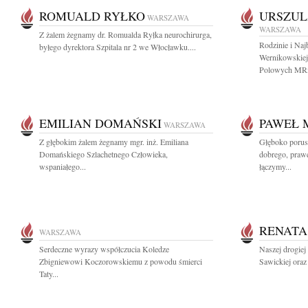
ROMUALD RYŁKO
URSZUL
WARSZAWA
WARSZAWA
Z żalem żegnamy dr. Romualda Ryłka neurochirurga,
Rodzinie i Naj
byłego dyrektora Szpitala nr 2 we Włocławku....
Wernikowskiej
Polowych MRi
EMILIAN DOMAŃSKI
PAWEŁ 
WARSZAWA
Z głębokim żalem żegnamy mgr. inż. Emiliana
Głęboko porus
Domańskiego Szlachetnego Człowieka,
dobrego, praw
wspaniałego...
łączymy...
RENATA
WARSZAWA
Serdeczne wyrazy współczucia Koledze
Naszej drogie
Zbigniewowi Koczorowskiemu z powodu śmierci
Sawickiej oraz
Taty...