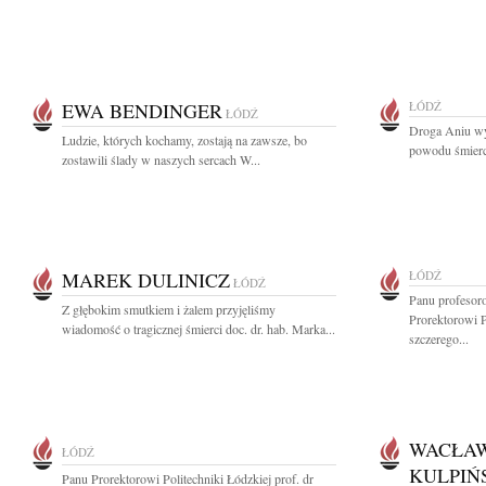
EWA BENDINGER
ŁÓDŹ
ŁÓDŹ
Droga Aniu wyr
Ludzie, których kochamy, zostają na zawsze, bo
powodu śmierci
zostawili ślady w naszych sercach W...
MAREK DULINICZ
ŁÓDŹ
ŁÓDŹ
Panu profesor
Z głębokim smutkiem i żalem przyjęliśmy
Prorektorowi P
wiadomość o tragicznej śmierci doc. dr. hab. Marka...
szczerego...
WACŁA
ŁÓDŹ
KULPIŃ
Panu Prorektorowi Politechniki Łódzkiej prof. dr