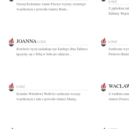
ŁÓDŹ
Naszej Koleżance Annie Pieczce wyrazy szczerego
Z głębokim ża
współczucia z powodu śmierci Brata...
Elżbiety Wojci
JOANNA
ŁÓDŹ
ŁÓDŹ
Kruchość życia zaskakuje nas każdego dnia Tadeusz
Serdeczne wyr
łączymy się z Tobą w bólu po odejściu...
Piotrowi Biela
WACŁAW
ŁÓDŹ
Koledze Witoldowi Wolfowi serdeczne wyrazy
Z wielkim smu
współczucia i żalu z powodu śmierci Mamy...
śmierci Prezes