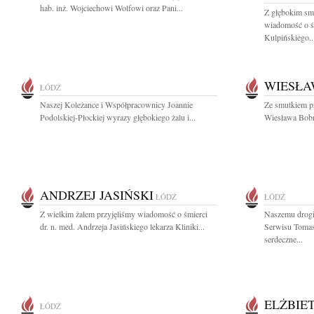
hab. inż. Wojciechowi Wolfowi oraz Pani...
Z głębokim smu
wiadomość o ś
Kulpińskiego..
WIESŁA
ŁÓDŹ
Naszej Koleżance i Współpracownicy Joannie
Ze smutkiem p
Podolskiej-Płockiej wyrazy głębokiego żalu i...
Wiesława Bobrk
ANDRZEJ JASIŃSKI
ŁÓDŹ
ŁÓDŹ
Z wielkim żalem przyjęliśmy wiadomość o śmierci
Naszemu drogi
dr. n. med. Andrzeja Jasińskiego lekarza Kliniki...
Serwisu Toma
serdeczne...
ELŻBIE
ŁÓDŹ