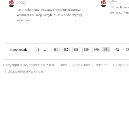
ŁÓDŹ
ŁÓDŹ
...Tu się tylko
Panu Tadeuszowi Pawłowskiemu Inspektorowi
powraca... Pa
Wydziału Edukacji Urzędu Miasta Łodzi wyrazy
szczerego...
« poprzednie
1
...
486
487
488
489
490
491
492
493
następne »
Copyright © Wyborcza sp. z o.o.
O nas
Staże u nas
Reklama
Polityka 
Ustawienia prywatności