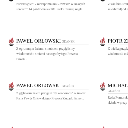
Niezastąpieni - niezapomniami - zawsze w naszych
Z wielkim smu
sercach" 14 października 2010 roku zamarł nagle...
że odszedł od 
PAWEŁ ORŁOWSKI
PIOTR 
GDAŃSK
Z ogromnym żalem i smutkiem przyjęliśmy
Z wielką przyk
wiadomość o śmierci naszego byłego Prezesa
wiadomość o śm
Pawła...
PAWEŁ ORŁOWSKI
MICHAŁ
GDAŃSK
GDAŃSK
Z głębokim żalem przyjęliśmy wiadomość o śmierci
Rada Pomorski
Pana Pawła Orłowskiego Prezesa Zarządu firmy...
składa wyrazy 