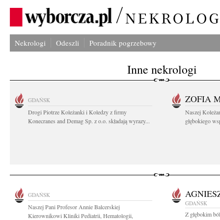
Nekrologi
Odeszli
Poradnik pogrzebowy
Inne nekrologi
ZOFIA 
GDAŃSK
Drogi Piotrze Koleżanki i Koledzy z firmy
Naszej Koleża
Konecranes and Demag Sp. z o.o. składają wyrazy...
głębokiego wspó
AGNIES
GDAŃSK
GDAŃSK
Naszej Pani Profesor Annie Balcerskiej
Z głębokim bó
Kierownikowi Kliniki Pediatrii, Hematologii,