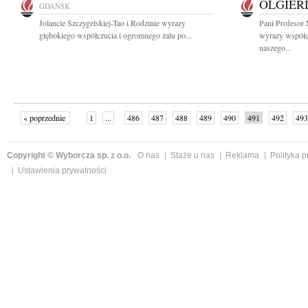
OLGIER
GDAŃSK
Jolancie Szczygelskiej-Tao i Rodzinie wyrazy
Pani Profesor
głębokiego współczucia i ogromnego żalu po...
wyrazy współc
naszego...
« poprzednie
1
...
486
487
488
489
490
491
492
493
następne »
Copyright © Wyborcza sp. z o.o.
O nas
Staże u nas
Reklama
Polityka 
Ustawienia prywatności