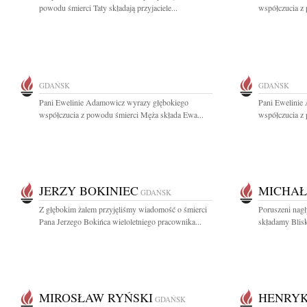
powodu śmierci Taty składają przyjaciele...
współczucia z 
GDAŃSK
GDAŃSK
Pani Ewelinie Adamowicz wyrazy głębokiego
Pani Ewelinie
współczucia z powodu śmierci Męża składa Ewa...
współczucia z 
JERZY BOKINIEC
MICHAŁ
GDAŃSK
Z głębokim żalem przyjęliśmy wiadomość o śmierci
Poruszeni nag
Pana Jerzego Bokińca wieloletniego pracownika...
składamy Blisk
MIROSŁAW RYŃSKI
HENRYK
GDAŃSK