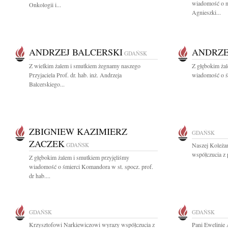
wiadomość o na
Onkologii i...
Agnieszki...
ANDRZEJ BALCERSKI
ANDRZE
GDAŃSK
Z wielkim żalem i smutkiem żegnamy naszego
Z głębokim żal
Przyjaciela Prof. dr. hab. inż. Andrzeja
wiadomość o śm
Balcerskiego...
ZBIGNIEW KAZIMIERZ
GDAŃSK
ZACZEK
GDAŃSK
Naszej Koleżan
współczucia z 
Z głębokim żalem i smutkiem przyjęliśmy
wiadomość o śmierci Komandora w st. spocz. prof.
dr hab....
GDAŃSK
GDAŃSK
Krzysztofowi Narkiewiczowi wyrazy współczucia z
Pani Ewelinie