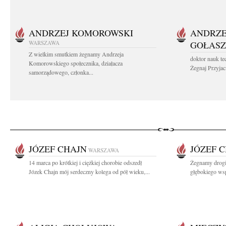
ANDRZEJ KOMOROWSKI
ANDRZE
WARSZAWA
GOŁASZ
Z wielkim smutkiem żegnamy Andrzeja
doktor nauk te
Komorowskiego społecznika, działacza
Żegnaj Przyjaci
samorządowego, członka...
JÓZEF CHAJN
JÓZEF 
WARSZAWA
14 marca po krótkiej i ciężkiej chorobie odszedł
Żegnamy drogi
Józek Chajn mój serdeczny kolega od pół wieku,...
głębokiego wsp