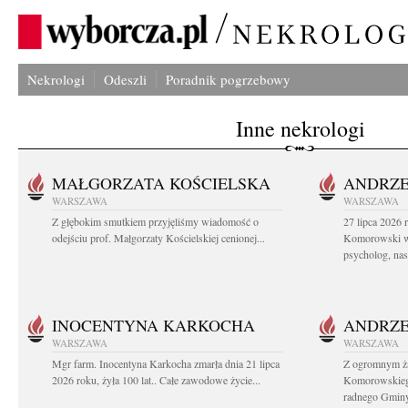
Nekrologi
Odeszli
Poradnik pogrzebowy
Inne nekrologi
MAŁGORZATA KOŚCIELSKA
ANDRZE
WARSZAWA
WARSZAWA
Z głębokim smutkiem przyjęliśmy wiadomość o
27 lipca 2026 
odejściu prof. Małgorzaty Kościelskiej cenionej...
Komorowski ws
psycholog, nasz
INOCENTYNA KARKOCHA
ANDRZE
WARSZAWA
WARSZAWA
Mgr farm. Inocentyna Karkocha zmarła dnia 21 lipca
Z ogromnym ż
2026 roku, żyła 100 lat.. Całe zawodowe życie...
Komorowskiego
radnego Gminy