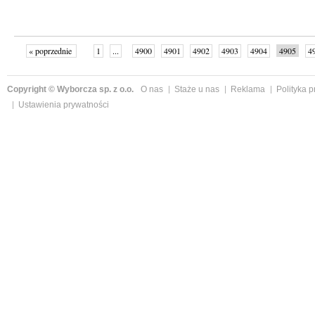
« poprzednie
1
...
4900
4901
4902
4903
4904
4905
4
...
4998
następne »
Copyright © Wyborcza sp. z o.o.
O nas
Staże u nas
Reklama
Polityka 
Ustawienia prywatności