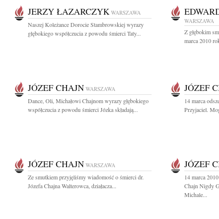
JERZY ŁAZARCZYK
EDWARD
WARSZAWA
WARSZAWA
Naszej Koleżance Dorocie Stambrowskiej wyrazy
Z głębokim sm
głębokiego współczucia z powodu śmierci Taty...
marca 2010 rok
JÓZEF CHAJN
JÓZEF 
WARSZAWA
Dance, Oli, Michałowi Chajnom wyrazy głębokiego
14 marca odsz
współczucia z powodu śmierci Józka składają...
Przyjaciel. Mo
JÓZEF CHAJN
JÓZEF 
WARSZAWA
Ze smutkiem przyjęliśmy wiadomość o śmierci dr.
14 marca 2010 
Józefa Chajna Walterowca, działacza...
Chajn Nigdy G
Michale...