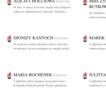
ALICJA CHOŁUJOWA
MIECZY
WARSZAWA
RUTKOW
W dniu 16 marca 2010 roku zmarła Ala Chołujowa
najlepszy, najdzielniejszy Człowiek. Stefanowi,...
Ze smutkiem i
śmierci naszeg
DIONIZY KAŃTOCH
MAREK 
WARSZAWA
W momencie śmierci bliskiego uderza człowieka
Z głębokim ża
świadomość niczym niedającej się zapełnić pustki...
Staniewskiego
MARIA BOCHENEK
JULITT
WARSZAWA
Z głębokim żalem żegnamy naszą pracownicę i
Z głębokim żal
Koleżankę Marię Bochenek Wyrazy głębokiego...
wiadomość o śm