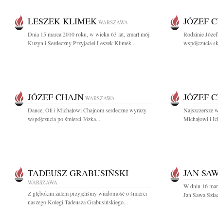
LESZEK KLIMEK
JÓZEF 
WARSZAWA
Dnia 15 marca 2010 roku, w wieku 63 lat, zmarł mój
Rodzinie Józef
Kuzyn i Serdeczny Przyjaciel Leszek Klimek...
współczucia s
JÓZEF CHAJN
JÓZEF 
WARSZAWA
Dance, Oli i Michałowi Chajnom serdeczne wyrazy
Najszczersze w
współczucia po śmierci Józka...
Michałowi i Ic
TADEUSZ GRABUSIŃSKI
JAN SA
WARSZAWA
W dniu 16 marc
Z głębokim żalem przyjęliśmy wiadomość o śmierci
Jan Sawa Szlac
naszego Kolegi Tadeusza Grabusińskiego...