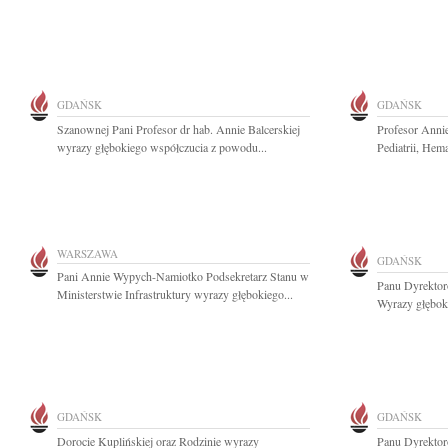
GDAŃSK
GDAŃSK
Szanownej Pani Profesor dr hab. Annie Balcerskiej
Profesor Annie
wyrazy głębokiego współczucia z powodu...
Pediatrii, Hema
WARSZAWA
GDAŃSK
Pani Annie Wypych-Namiotko Podsekretarz Stanu w
Panu Dyrekto
Ministerstwie Infrastruktury wyrazy głębokiego...
Wyrazy głęboki
GDAŃSK
GDAŃSK
Dorocie Kuplińskiej oraz Rodzinie wyrazy
Panu Dyrekto