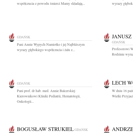
współczucia z powodu śmierci Mamy składają...
wyrazy głęboki
JANUSZ
GDAŃSK
GDAŃSK
Pani Annie Wypych-Namiotko i jej Najbliższym
Profesorowi W
wyrazy głębokiego współczucia i żalu z...
Rodzinie wyraz
LECH W
GDAŃSK
Pani prof. dr hab. med. Annie Balcerskiej
W dniu 16 paźd
Kierownikowi Kliniki Pediatrii, Hematologii,
Wielki Przyjaci
Onkologii...
BOGUSŁAW STRUKIEL
ANDRZE
GDAŃSK