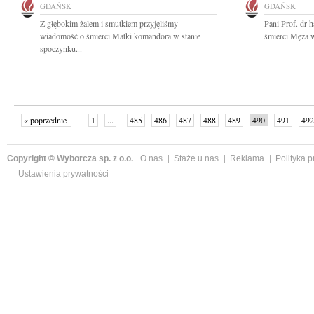
GDAŃSK
GDAŃSK
Z głębokim żalem i smutkiem przyjęliśmy
Pani Prof. dr 
wiadomość o śmierci Matki komandora w stanie
śmierci Męża w
spoczynku...
« poprzednie
1
...
485
486
487
488
489
490
491
492
następne »
Copyright © Wyborcza sp. z o.o.
O nas
Staże u nas
Reklama
Polityka 
Ustawienia prywatności