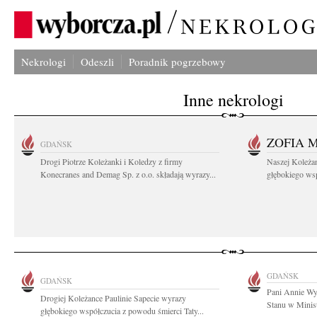
Nekrologi
Odeszli
Poradnik pogrzebowy
Inne nekrologi
ZOFIA 
GDAŃSK
Drogi Piotrze Koleżanki i Koledzy z firmy
Naszej Koleża
Konecranes and Demag Sp. z o.o. składają wyrazy...
głębokiego wspó
GDAŃSK
GDAŃSK
Pani Annie Wy
Drogiej Koleżance Paulinie Sapecie wyrazy
Stanu w Minist
głębokiego współczucia z powodu śmierci Taty...