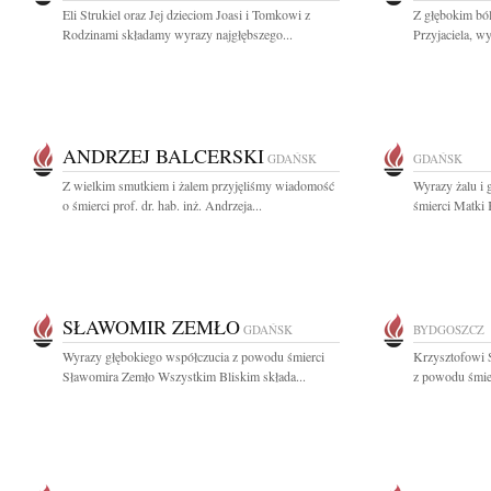
Eli Strukiel oraz Jej dzieciom Joasi i Tomkowi z
Z głębokim bó
Rodzinami składamy wyrazy najgłębszego...
Przyjaciela, w
ANDRZEJ BALCERSKI
GDAŃSK
GDAŃSK
Z wielkim smutkiem i żalem przyjęliśmy wiadomość
Wyrazy żalu i
o śmierci prof. dr. hab. inż. Andrzeja...
śmierci Matki 
SŁAWOMIR ZEMŁO
GDAŃSK
BYDGOSZCZ
Wyrazy głębokiego współczucia z powodu śmierci
Krzysztofowi 
Sławomira Zemło Wszystkim Bliskim składa...
z powodu śmier