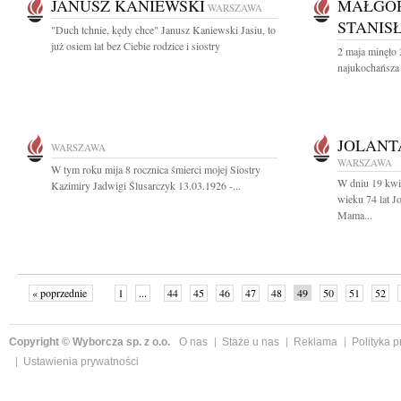
JANUSZ KANIEWSKI
MAŁGO
WARSZAWA
STANIS
"Duch tchnie, kędy chce" Janusz Kaniewski Jasiu, to
już osiem lat bez Ciebie rodzice i siostry
2 maja minęło 
najukochańsza
JOLANT
WARSZAWA
WARSZAWA
W tym roku mija 8 rocznica śmierci mojej Siostry
W dniu 19 kwi
Kazimiry Jadwigi Ślusarczyk 13.03.1926 -...
wieku 74 lat J
Mama...
« poprzednie
1
...
44
45
46
47
48
49
50
51
52
»
Copyright © Wyborcza sp. z o.o.
O nas
Staże u nas
Reklama
Polityka 
Ustawienia prywatności