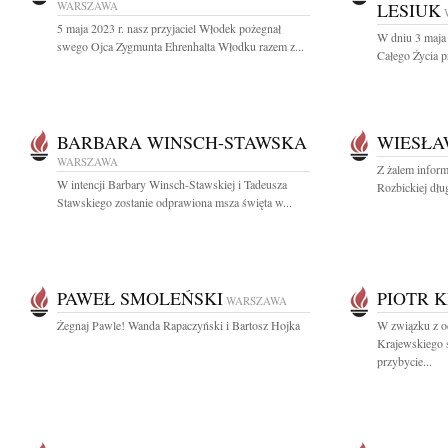
WARSZAWA
LESIUK
5 maja 2023 r. nasz przyjaciel Włodek pożegnał
W dniu 3 maja 
swego Ojca Zygmunta Ehrenhalta Włodku razem z...
Całego Życia p
BARBARA WINSCH-STAWSKA
WIESŁA
WARSZAWA
Z żalem infor
W intencji Barbary Winsch-Stawskiej i Tadeusza
Rozbickiej dług
Stawskiego zostanie odprawiona msza święta w...
PAWEŁ SMOLEŃSKI
PIOTR 
WARSZAWA
Żegnaj Pawle! Wanda Rapaczyński i Bartosz Hojka
W związku z od
Krajewskiego s
przybycie...