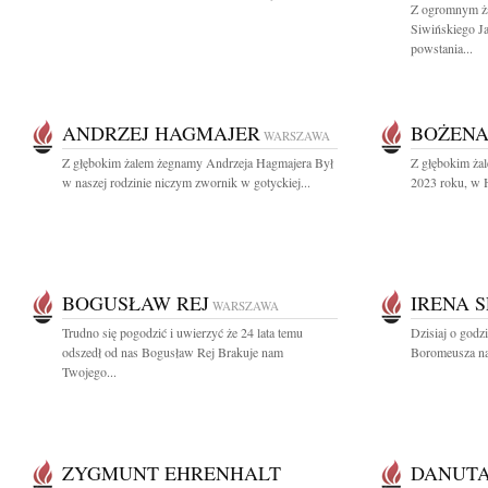
Z ogromnym ża
Siwińskiego J
powstania...
ANDRZEJ HAGMAJER
BOŻENA
WARSZAWA
Z głębokim żalem żegnamy Andrzeja Hagmajera Był
Z głębokim ża
w naszej rodzinie niczym zwornik w gotyckiej...
2023 roku, w H
BOGUSŁAW REJ
IRENA 
WARSZAWA
Trudno się pogodzić i uwierzyć że 24 lata temu
Dzisiaj o godz
odszedł od nas Bogusław Rej Brakuje nam
Boromeusza na
Twojego...
ZYGMUNT EHRENHALT
DANUTA