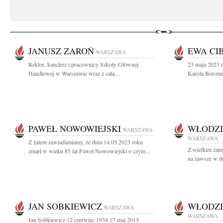
JANUSZ ZAROŃ
EWA CI
WARSZAWA
Rektor, kanclerz i pracownicy Szkoły Głównej
23 maja 2023 r
Handlowej w Warszawie wraz z całą...
Karola Borome
PAWEŁ NOWOWIEJSKI
WŁODZI
WARSZAWA
WARSZAWA
Z żalem zawiadamiamy, że dnia 14.05.2023 roku
Z wielkim żal
zmarł w wieku 85 lat Paweł Nowowiejski o czym...
na zawsze w d
JAN SOBKIEWICZ
WŁODZI
WARSZAWA
WARSZAWA
Jan Sobkiewicz 12 czerwiec 1934 17 maj 2015