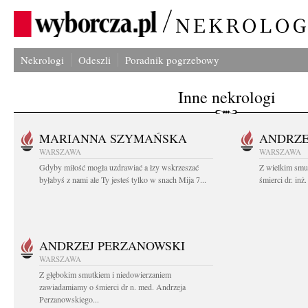
Nekrologi
Odeszli
Poradnik pogrzebowy
Inne nekrologi
MARIANNA SZYMAŃSKA
ANDRZE
WARSZAWA
WARSZAWA
Gdyby miłość mogła uzdrawiać a łzy wskrzeszać
Z wielkim smu
byłabyś z nami ale Ty jesteś tylko w snach Mija 7...
śmierci dr. in
ANDRZEJ PERZANOWSKI
WARSZAWA
Z głębokim smutkiem i niedowierzaniem
zawiadamiamy o śmierci dr n. med. Andrzeja
Perzanowskiego...