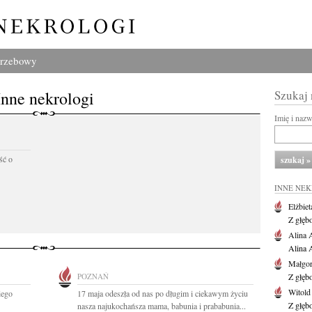
grzebowy
Inne nekrologi
Szukaj
Imię i naz
ść o
INNE NE
Elżbiet
Z głęb
Alina 
Alina 
Małgor
POZNAŃ
Z głęb
Witold
iego
17 maja odeszła od nas po długim i ciekawym życiu
Z głęb
nasza najukochańsza mama, babunia i prababunia...