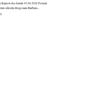
a Rajnowska-Janiak
03.04.2026
Poznań
temu odeszła droga nam Barbara...
ej