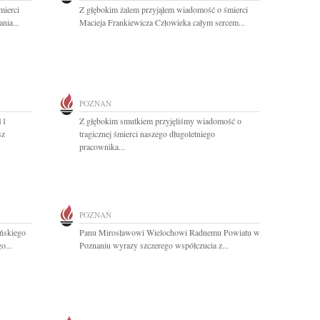
mierci
Z głębokim żalem przyjąłem wiadomość o śmierci
nia...
Macieja Frankiewicza Człowieka całym sercem...
POZNAŃ
11
Z głębokim smutkiem przyjęliśmy wiadomość o
sz
tragicznej śmierci naszego długoletniego
pracownika...
POZNAŃ
ńskiego
Panu Mirosławowi Wielochowi Radnemu Powiatu w
o...
Poznaniu wyrazy szczerego współczucia z...