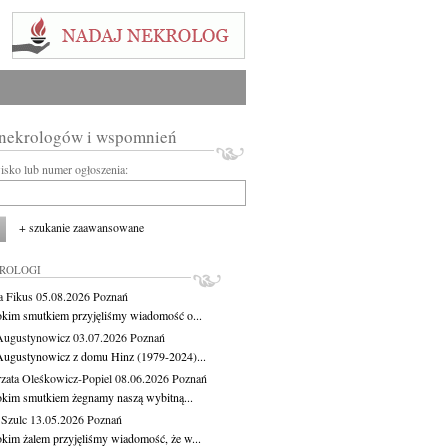
 nekrologów i wspomnień
wisko lub numer ogłoszenia:
+ szukanie zaawansowane
KROLOGI
a Fikus
05.08.2026
Poznań
okim smutkiem przyjęliśmy wiadomość o...
Augustynowicz
03.07.2026
Poznań
Augustynowicz z domu Hinz (1979-2024)...
zata Oleśkowicz-Popiel
08.06.2026
Poznań
okim smutkiem żegnamy naszą wybitną...
 Szulc
13.05.2026
Poznań
okim żalem przyjęliśmy wiadomość, że w...