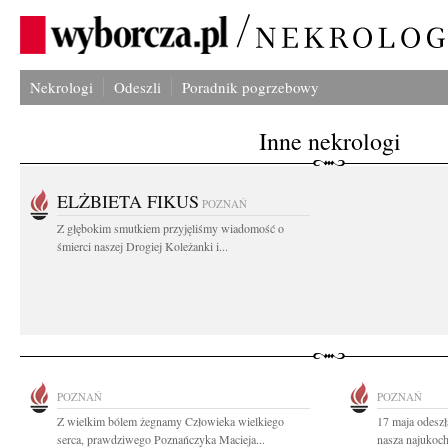
Nekrologi
Odeszli
Poradnik pogrzebowy
Inne nekrologi
ELŻBIETA FIKUS
POZNAŃ
Z głębokim smutkiem przyjęliśmy wiadomość o
śmierci naszej Drogiej Koleżanki i...
POZNAŃ
POZNAŃ
Z wielkim bólem żegnamy Człowieka wielkiego
17 maja odeszł
serca, prawdziwego Poznańczyka Macieja...
nasza najukoch