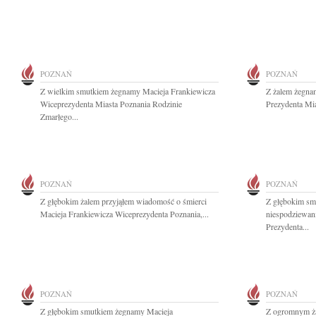
POZNAŃ
POZNAŃ
Z wielkim smutkiem żegnamy Macieja Frankiewicza
Z żalem żegna
Wiceprezydenta Miasta Poznania Rodzinie
Prezydenta Mia
Zmarłego...
POZNAŃ
POZNAŃ
Z głębokim żalem przyjąłem wiadomość o śmierci
Z głębokim sm
Macieja Frankiewicza Wiceprezydenta Poznania,...
niespodziewani
Prezydenta...
POZNAŃ
POZNAŃ
Z głębokim smutkiem żegnamy Macieja
Z ogromnym ża