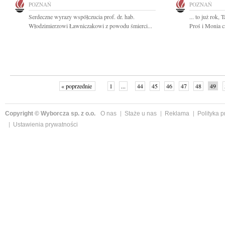
POZNAŃ
POZNAŃ
Serdeczne wyrazy współczucia prof. dr. hab.
... to już rok,
Włodzimierzowi Ławniczakowi z powodu śmierci...
Proś i Monia 
« poprzednie
1
...
44
45
46
47
48
49
Copyright © Wyborcza sp. z o.o.
O nas
Staże u nas
Reklama
Polityka 
Ustawienia prywatności