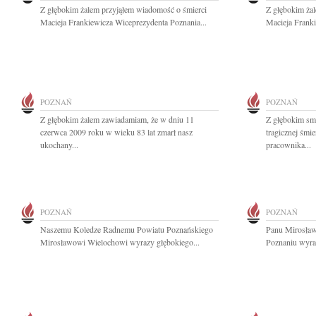
Z głębokim żalem przyjąłem wiadomość o śmierci
Z głębokim ża
Macieja Frankiewicza Wiceprezydenta Poznania...
Macieja Franki
POZNAŃ
POZNAŃ
Z głębokim żalem zawiadamiam, że w dniu 11
Z głębokim sm
czerwca 2009 roku w wieku 83 lat zmarł nasz
tragicznej śmi
ukochany...
pracownika...
POZNAŃ
POZNAŃ
Naszemu Koledze Radnemu Powiatu Poznańskiego
Panu Mirosła
Mirosławowi Wielochowi wyrazy głębokiego...
Poznaniu wyraz