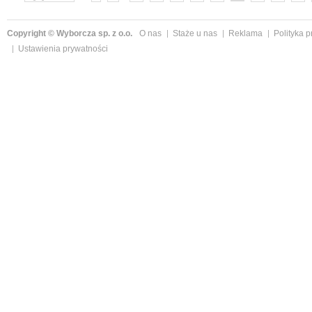
»
Copyright © Wyborcza sp. z o.o.
O nas
Staże u nas
Reklama
Polityka 
Ustawienia prywatności