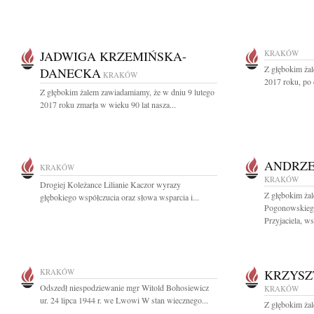
JADWIGA KRZEMIŃSKA-
KRAKÓW
Z głębokim żal
DANECKA
KRAKÓW
2017 roku, po 
Z głębokim żalem zawiadamiamy, że w dniu 9 lutego
2017 roku zmarła w wieku 90 lat nasza...
ANDRZE
KRAKÓW
KRAKÓW
Drogiej Koleżance Lilianie Kaczor wyrazy
Z głębokim ża
głębokiego współczucia oraz słowa wsparcia i...
Pogonowskieg
Przyjaciela, ws
KRAKÓW
KRZYSZ
Odszedł niespodziewanie mgr Witold Bohosiewicz
KRAKÓW
ur. 24 lipca 1944 r. we Lwowi W stan wiecznego...
Z głębokim ża