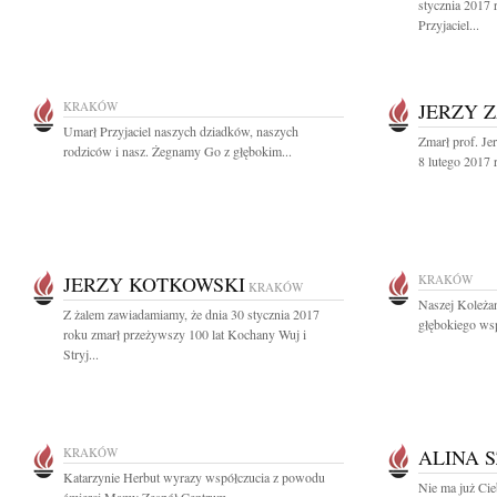
stycznia 2017 
Przyjaciel...
KRAKÓW
JERZY 
Umarł Przyjaciel naszych dziadków, naszych
Zmarł prof. Je
rodziców i nasz. Żegnamy Go z głębokim...
8 lutego 2017 
JERZY KOTKOWSKI
KRAKÓW
KRAKÓW
Naszej Koleża
Z żalem zawiadamiamy, że dnia 30 stycznia 2017
głębokiego wsp
roku zmarł przeżywszy 100 lat Kochany Wuj i
Stryj...
KRAKÓW
ALINA 
Katarzynie Herbut wyrazy współczucia z powodu
Nie ma już Cie