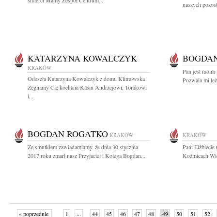
śmierci Mamy Zespół Centrum...
naszych pozost
KATARZYNA KOWALCZYK
BOGDA
KRAKÓW
Pan jest moim 
Odeszła Katarzyna Kowalczyk z domu Klimowska
Pozwala mi leż
Żegnamy Cię kochana Kasiu Andrzejowi, Tomkowi
i...
BOGDAN ROGATKO
KRAKÓW
KRAKÓW
Ze smutkiem zawiadamiamy, że dnia 30 stycznia
Pani Elżbieci
2017 roku zmarł nasz Przyjaciel i Kolega Bogdan...
Koźmicach Wie
« poprzednie
1
...
44
45
46
47
48
49
50
51
52