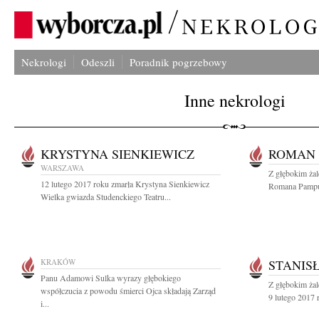
Nekrologi
Odeszli
Poradnik pogrzebowy
Inne nekrologi
KRYSTYNA SIENKIEWICZ
ROMAN
WARSZAWA
Z głębokim ża
12 lutego 2017 roku zmarła Krystyna Sienkiewicz
Romana Pampuch
Wielka gwiazda Studenckiego Teatru...
KRAKÓW
STANIS
Panu Adamowi Sulka wyrazy głębokiego
Z głębokim ża
współczucia z powodu śmierci Ojca składają Zarząd
9 lutego 2017 
i...