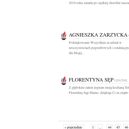
2010 roku zmarła po ciężkiej chorobie nasza.
AGNIESZKA ZARZYCKA
Podziękowanie Wszystkim za udział w
uroczystościach pogrzebowych i ostatnią pr
dla Mojej...
FLORENTYNA SĘP
GDAŃSK
Z głębokim żalem żegnam moją kochaną Te
Florentinę Sęp Mamo, dziękuję Ci za ciepło i
« poprzednie
1
...
44
45
46