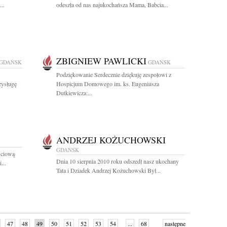
..
odeszła od nas najukochańsza Mama, Babcia...
ZBIGNIEW PAWLICKI
GDAŃSK
GDAŃSK
Podziękowanie Serdecznie dziękuję zespołowi z
zysługę
Hospicjum Domowego im. ks. Eugeniusza
Dutkiewicza:...
ANDRZEJ KOŻUCHOWSKI
GDAŃSK
ściową
Dnia 10 sierpnia 2010 roku odszedł nasz ukochany
...
Tata i Dziadek Andrzej Kożuchowski Był...
47
48
49
50
51
52
53
54
...
68
następne