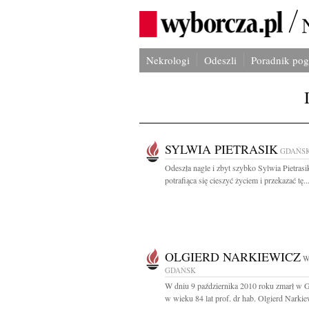
Nekrologi
Odeszli
Poradnik po
SYLWIA PIETRASIK
GDAŃS
Odeszła nagle i zbyt szybko Sylwia Pietras
potrafiąca się cieszyć życiem i przekazać tę..
OLGIERD NARKIEWICZ
W
GDAŃSK
W dniu 9 października 2010 roku zmarł w 
w wieku 84 lat prof. dr hab. Olgierd Narkiew