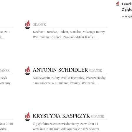
Leszek
Z głęb
+ więc
GDAŃSK
ć, że 1
Kochani Dorotko, Tadziu, Natalko, Mikołaju tulimy
...
Was mocno do serca. Zawsze oddani Kasia i...
ANTONIN SCHINDLER
DAŃSK
GDAŃSK
ńczyk
Nauczycielu trudny, źródło tajemnicy, Przeczucie daj
chowamy
nam wieczne w sumiennej źrenicy. Widzenie...
KRYSTYNA KASPRZYK
GDAŃSK
śnia 2010
Z głębokim żalem zawiadamiamy, że w dniu 11
órka...
września 2010 roku odeszła nagle nasza Siostra...