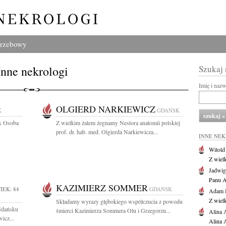
grzebowy
Inne nekrologi
Szukaj
Imię i naz
OLGIERD NARKIEWICZ
K
GDAŃSK
ik Osoba
Z wielkim żalem żegnamy Nestora anatomii polskiej
.
prof. dr. hab. med. Olgierda Narkiewicza...
INNE NE
Witold
Z wiel
Jadwig
Panu A
KAZIMIERZ SOMMER
IEK: 84
GDAŃSK
Adam 
Z wiel
Składamy wyrazy głębokiego współczucia z powodu
Gdańsku
śmierci Kazimierza Sommera Olu i Grzegorzu...
Alina 
icz...
Alina 