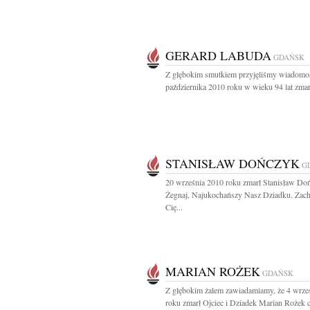
GERARD LABUDA
GDAŃSK
Z głębokim smutkiem przyjęliśmy wiadomoś
października 2010 roku w wieku 94 lat zmarł
STANISŁAW DOŃCZYK
G
20 września 2010 roku zmarł Stanisław Do
Żegnaj, Najukochańszy Nasz Dziadku. Za
Cię...
MARIAN ROŻEK
GDAŃSK
Z głębokim żalem zawiadamiamy, że 4 wrze
roku zmarł Ojciec i Dziadek Marian Rożek c