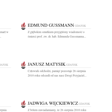
EDMUND GUSSMANN
GDAŃSK
zmarł w
Z głębokim smutkiem przyjęliśmy wiadomość o
..
śmierci prof. zw. dr. hab. Edmunda Gussmanna...
JANUSZ MATYSIK
DAŃSK
GDAŃSK
Człowiek odchodzi, pamięć pozostaje 26 sierpnia
2010 roku odszedł od nas nasz Drogi Przyjaciel...
JADWIGA WĘCKIEWICZ
GDAŃSK
rpnia
Z bólem zawiadamiamy, że 26 sierpnia 2010 roku