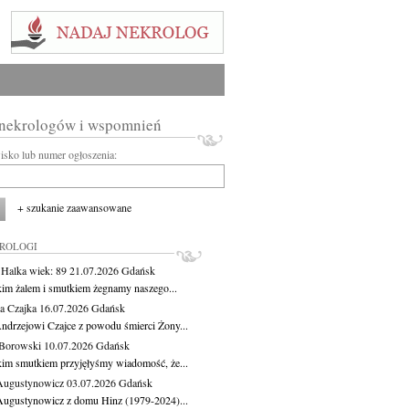
 nekrologów i wspomnień
wisko lub numer ogłoszenia:
+ szukanie zaawansowane
KROLOGI
 Halka
wiek: 89
21.07.2026
Gdańsk
kim żalem i smutkiem żegnamy naszego...
a Czajka
16.07.2026
Gdańsk
ndrzejowi Czajce z powodu śmierci Żony...
Borowski
10.07.2026
Gdańsk
kim smutkiem przyjęłyśmy wiadomość, że...
Augustynowicz
03.07.2026
Gdańsk
Augustynowicz z domu Hinz (1979-2024)...