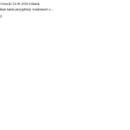
 Górecki
24.06.2026
Gdańsk
okim żalem przyjęliśmy wiadomość o...
ej