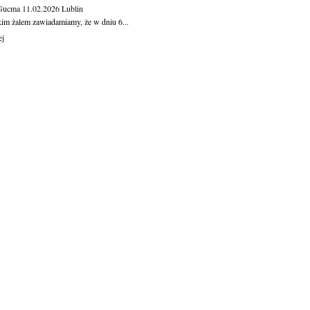
 Gucma
11.02.2026
Lublin
kim żalem zawiadamiamy, że w dniu 6...
ej