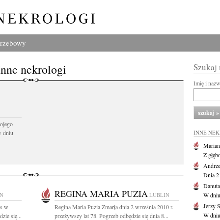
grzebowy
Inne nekrologi
Szukaj
Imię i naz
ojego
w dniu
INNE NE
Marian
Z głęb
Andrze
Dnia 21
Danuta
REGINA MARIA PUZIA
IN
LUBLIN
W dniu
Jerzy 
as w
Regina Maria Puzia Zmarła dnia 2 września 2010 r.
W dniu
zie się...
przeżywszy lat 78. Pogrzeb odbędzie się dnia 8...