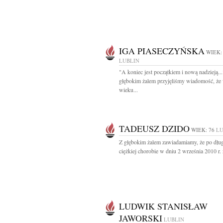
IGA PIASECZYŃSKA
WIEK:
LUBLIN
"A koniec jest początkiem i nową nadzieją...
głębokim żalem przyjęliśmy wiadomość, że
wieku...
TADEUSZ DZIDO
WIEK: 76
LU
Z głębokim żalem zawiadamiamy, że po długi
ciężkiej chorobie w dniu 2 września 2010 r. 
LUDWIK STANISŁAW
JAWORSKI
LUBLIN