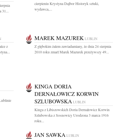
cierpieniu Krystyna Dajbor Historyk sztuki,
ierpnia
wydawca,...
 31...
MAREK MAZUREK
N
LUBLIN
alce z
Z głębokim żalem zawiadamiany, że dnia 24 sierpnia
tyna...
2010 roku zmarł Marek Mazurek przeżywszy 49...
KINGA DORIA
DERNAŁOWICZ KORWIN
SZLUBOWSKA
Lublinie
LUBLIN
Kinga z Libiszowskich Doria Dernałowicz Korwin
Szlubowska z Sosnowicy Urodzona 3 marca 1916
roku...
JAN SAWKA
LUBLIN