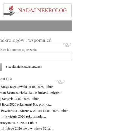
 nekrologów i wspomnień
wisko lub numer ogłoszenia:
+ szukanie zaawansowane
KROLOGI
 Maks Jelenkowski
04.08.2026
Lublin
okim żalem zawiadamiam o śmierci mojego...
j Szostek
27.07.2026
Lublin
 lipca 2026 roku zmarł Ks. prof. dr...
 Powiłańska - Mazur
wiek: 84
17.04.2026
Lublin
 14 kwietnia 2026 roku zmarła,...
Strużyna
24.02.2026
Lublin
 11 lutego 2026 roku w wieku 82 lat...