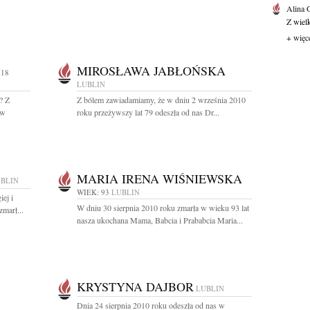
Alina
Z wiel
+ więc
MIROSŁAWA JABŁOŃSKA
 18
LUBLIN
? Z
Z bólem zawiadamiamy, że w dniu 2 września 2010
 w
roku przeżywszy lat 79 odeszła od nas Dr...
MARIA IRENA WIŚNIEWSKA
BLIN
WIEK: 93
LUBLIN
ej i
W dniu 30 sierpnia 2010 roku zmarła w wieku 93 lat
zmarł...
nasza ukochana Mama, Babcia i Prababcia Maria...
KRYSTYNA DAJBOR
LUBLIN
Dnia 24 sierpnia 2010 roku odeszła od nas w