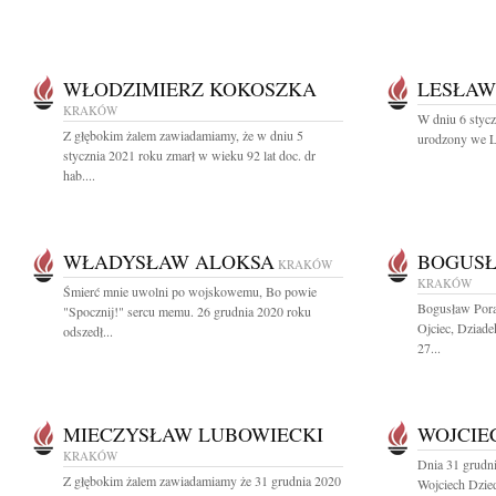
WŁODZIMIERZ KOKOSZKA
LESŁAW
KRAKÓW
W dniu 6 stycz
Z głębokim żalem zawiadamiamy, że w dniu 5
urodzony we L
stycznia 2021 roku zmarł w wieku 92 lat doc. dr
hab....
WŁADYSŁAW ALOKSA
BOGUSŁ
KRAKÓW
KRAKÓW
Śmierć mnie uwolni po wojskowemu, Bo powie
Bogusław Por
"Spocznij!" sercu memu. 26 grudnia 2020 roku
Ojciec, Dziade
odszedł...
27...
MIECZYSŁAW LUBOWIECKI
WOJCIE
KRAKÓW
Dnia 31 grudni
Z głębokim żalem zawiadamiamy że 31 grudnia 2020
Wojciech Dzied