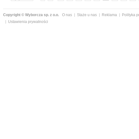
»
Copyright © Wyborcza sp. z o.o.
O nas
Staże u nas
Reklama
Polityka 
Ustawienia prywatności