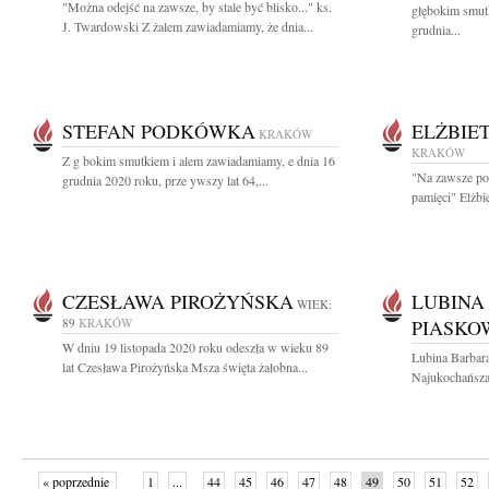
"Można odejść na zawsze, by stale być blisko..." ks.
głębokim smut
J. Twardowski Z żalem zawiadamiamy, że dnia...
grudnia...
STEFAN PODKÓWKA
ELŻBIE
KRAKÓW
KRAKÓW
Z g bokim smutkiem i alem zawiadamiamy, e dnia 16
"Na zawsze poz
grudnia 2020 roku, prze ywszy lat 64,...
pamięci" Elżb
CZESŁAWA PIROŻYŃSKA
LUBINA
WIEK:
89
KRAKÓW
PIASKO
W dniu 19 listopada 2020 roku odeszła w wieku 89
Lubina Barbar
lat Czesława Pirożyńska Msza święta żałobna...
Najukochańsza 
« poprzednie
1
...
44
45
46
47
48
49
50
51
52