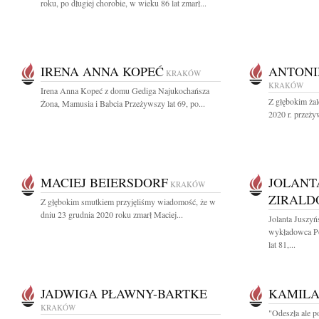
roku, po długiej chorobie, w wieku 86 lat zmarł...
IRENA ANNA KOPEĆ
ANTONI
KRAKÓW
KRAKÓW
Irena Anna Kopeć z domu Gediga Najukochańsza
Z głębokim ża
Żona, Mamusia i Babcia Przeżywszy lat 69, po...
2020 r. przeżyw
MACIEJ BEIERSDORF
JOLANT
KRAKÓW
ZIRALD
Z głębokim smutkiem przyjęliśmy wiadomość, że w
dniu 23 grudnia 2020 roku zmarł Maciej...
Jolanta Juszy
wykładowca Po
lat 81,...
JADWIGA PŁAWNY-BARTKE
KAMILA
KRAKÓW
"Odeszła ale p