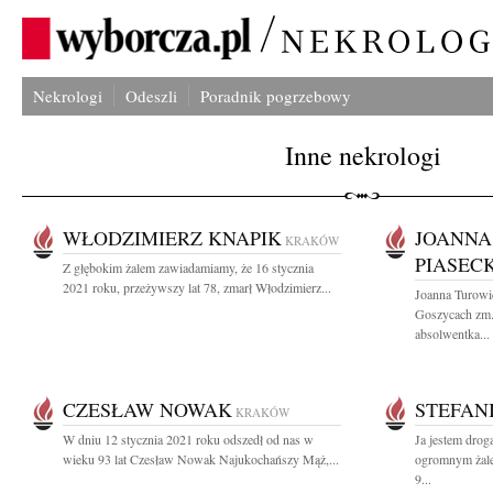
Nekrologi
Odeszli
Poradnik pogrzebowy
Inne nekrologi
WŁODZIMIERZ KNAPIK
JOANNA
KRAKÓW
PIASEC
Z głębokim żalem zawiadamiamy, że 16 stycznia
2021 roku, przeżywszy lat 78, zmarł Włodzimierz...
Joanna Turowic
Goszycach zm.
absolwentka...
CZESŁAW NOWAK
STEFAN
KRAKÓW
W dniu 12 stycznia 2021 roku odszedł od nas w
Ja jestem drogą
wieku 93 lat Czesław Nowak Najukochańszy Mąż,...
ogromnym żale
9...