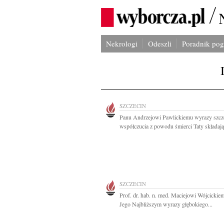
Nekrologi
Odeszli
Poradnik po
SZCZECIN
Panu Andrzejowi Pawlickiemu wyrazy szcz
współczucia z powodu śmierci Taty składają.
SZCZECIN
Prof. dr. hab. n. med. Maciejowi Wójcickie
Jego Najbliższym wyrazy głębokiego...