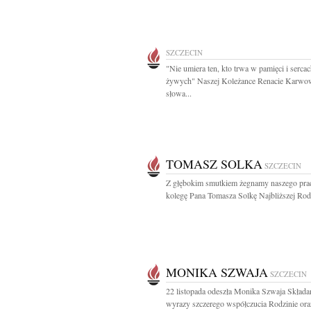
SZCZECIN
"Nie umiera ten, kto trwa w pamięci i serca
żywych" Naszej Koleżance Renacie Karwo
słowa...
TOMASZ SOLKA
SZCZECIN
Z głębokim smutkiem żegnamy naszego pra
kolegę Pana Tomasza Solkę Najbliższej Rodz
MONIKA SZWAJA
SZCZECIN
22 listopada odeszła Monika Szwaja Skład
wyrazy szczerego współczucia Rodzinie oraz