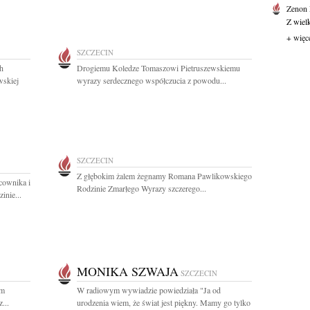
Zenon
Z wiel
+ więc
SZCZECIN
ch
Drogiemu Koledze Tomaszowi Pietruszewskiemu
wskiej
wyrazy serdecznego współczucia z powodu...
SZCZECIN
Z głębokim żalem żegnamy Romana Pawlikowskiego
cownika i
Rodzinie Zmarłego Wyrazy szczerego...
inie...
MONIKA SZWAJA
SZCZECIN
am
W radiowym wywiadzie powiedziała "Ja od
...
urodzenia wiem, że świat jest piękny. Mamy go tylko