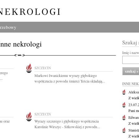
grzebowy
Inne nekrologi
Szukaj
Imię i naz
SZCZECIN
erego
Markowi Iwanickiemu wyrazy głębokiego
..
współczucia z powodu śmierci Teścia składają...
INNE NE
Aleksa
Z wiel
23.07
Pani m
SZCZECIN
Edwar
mu oraz
Wyrazy szczerego i głębokiego współczucia
Z wiel
Karolinie Wirszyc - Sitkowskiej z powodu...
Stanisł
Z wiel