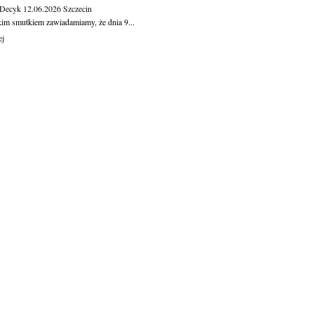
 Decyk
12.06.2026
Szczecin
kim smutkiem zawiadamiamy, że dnia 9...
ej