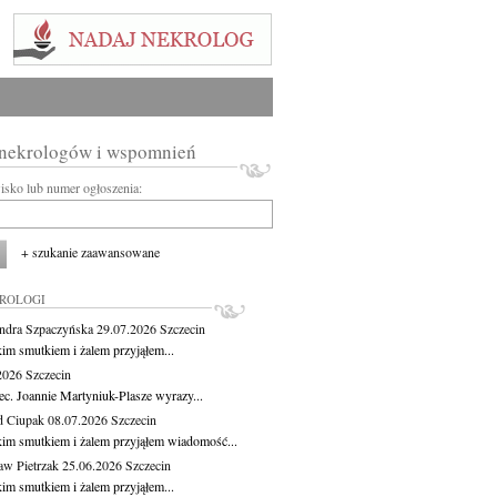
 nekrologów i wspomnień
wisko lub numer ogłoszenia:
+ szukanie zaawansowane
KROLOGI
ndra Szpaczyńska
29.07.2026
Szczecin
kim smutkiem i żalem przyjąłem...
.2026
Szczecin
ec. Joannie Martyniuk-Plasze wyrazy...
d Ciupak
08.07.2026
Szczecin
kim smutkiem i żalem przyjąłem wiadomość...
aw Pietrzak
25.06.2026
Szczecin
kim smutkiem i żalem przyjąłem...