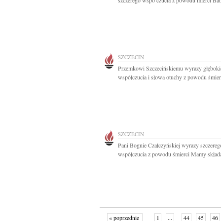
szczerego wspó czucia z powodu mierci Babc
SZCZECIN
Przemkowi Szczecińskiemu wyrazy głęboki
współczucia i słowa otuchy z powodu śmierc
SZCZECIN
Pani Bognie Czałczyńskiej wyrazy szczereg
współczucia z powodu śmierci Mamy składa
« poprzednie
1
...
44
45
46