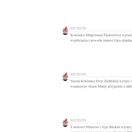
SZCZECIN
Koleżance Małgorzacie Fiedorowicz wyraz
współczucia z powodu śmierci Ojca składają
SZCZECIN
Naszej Koleżance Ewie Zielińskiej wyrazy o
wsparcia po stracie Mamy przyjaciele z mB
SZCZECIN
S awkowi Nitrasowi i Jego Bliskim wyrazy