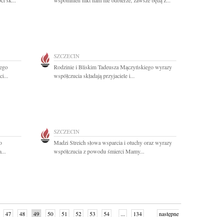
i sk...
wspomnień nikt nam nie odbierze, zawsze będą z...
SZCZECIN
ego
Rodzinie i Bliskim Tadeusza Mączyńskiego wyrazy
i...
współczucia składają przyjaciele i...
SZCZECIN
o
Madzi Streich słowa wsparcia i otuchy oraz wyrazy
...
współczucia z powodu śmierci Mamy...
47
48
49
50
51
52
53
54
...
134
następne