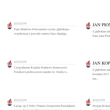
RZESZÓW
JAN PI
Panu Markowi Potocznemu wyrazy głębokiego
Z głębokim ża
współczucia z powodu śmierci Ojca składają...
Pana Jana Pion
RZESZÓW
JAN KO
Czcigodnemu Księdzu Prałatowi Ireneuszowi
Z głębokim ża
Folcikowi proboszczowi parafii św. Józefa w...
kwietnia 2013
nas...
RZESZÓW
RZESZÓW
Łacząc się w bólu z Panem Grzegorzem Pustelakiem
Drogiej Koleż