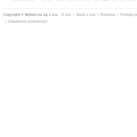
»
Copyright © Wyborcza sp. z o.o.
O nas
Staże u nas
Reklama
Polityka 
Ustawienia prywatności