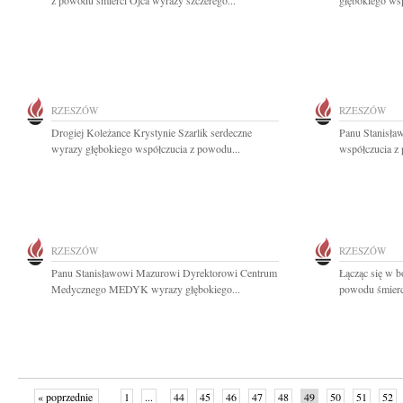
z powodu śmierci Ojca wyrazy szczerego...
głębokiego wsp
RZESZÓW
RZESZÓW
Drogiej Koleżance Krystynie Szarlik serdeczne
Panu Stanisła
wyrazy głębokiego współczucia z powodu...
współczucia z 
RZESZÓW
RZESZÓW
Panu Stanisławowi Mazurowi Dyrektorowi Centrum
Łącząc się w 
Medycznego MEDYK wyrazy głębokiego...
powodu śmierci
« poprzednie
1
...
44
45
46
47
48
49
50
51
52