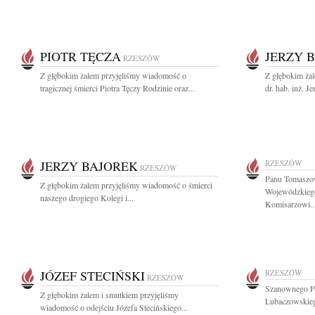
PIOTR TĘCZA
JERZY 
RZESZÓW
Z głębokim żalem przyjęliśmy wiadomość o
Z głębokim ża
tragicznej śmierci Piotra Tęczy Rodzinie oraz...
dr. hab. inż. J
JERZY BAJOREK
RZESZÓW
RZESZÓW
Panu Tomaszo
Z głębokim żalem przyjęliśmy wiadomość o śmierci
Wojewódzkiego
naszego drogiego Kolegi i...
Komisarzowi..
JÓZEF STECIŃSKI
RZESZÓW
RZESZÓW
Szanownego Pa
Z głębokim żalem i smutkiem przyjęliśmy
Lubaczowskieg
wiadomość o odejściu Józefa Stecińskiego...