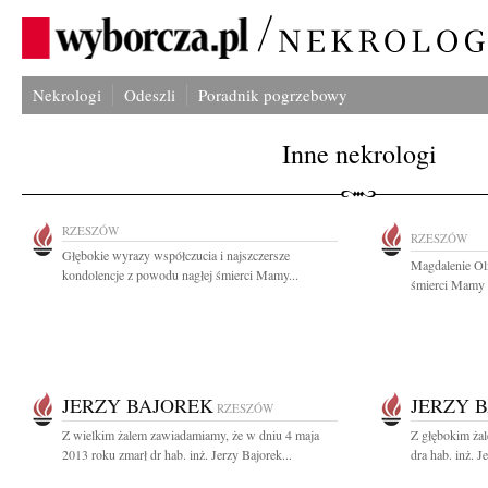
Nekrologi
Odeszli
Poradnik pogrzebowy
Inne nekrologi
RZESZÓW
RZESZÓW
Głębokie wyrazy współczucia i najszczersze
Magdalenie Ol
kondolencje z powodu nagłej śmierci Mamy...
śmierci Mamy s
JERZY BAJOREK
JERZY 
RZESZÓW
Z wielkim żalem zawiadamiamy, że w dniu 4 maja
Z głębokim ża
2013 roku zmarł dr hab. inż. Jerzy Bajorek...
dra hab. inż. J