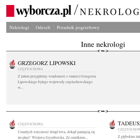
Nekrologi
Odeszli
Poradnik pogrzebowy
Inne nekrologi
GRZEGORZ LIPOWSKI
CZĘSTOCHOWA
Z żalem przyjęliśmy wiadomość o śmierci Grzegorza
Lipowskiego byłego wojewody częstochowskiego
w...
TADEUS
CZĘSTOCHOWA
CZĘSTOCHO
Umarłych wieczność dotąd trwa, dokąd pamięcią się
Z głębokim żal
im płaci" Wisława Szymborska. Ze smutkiem...