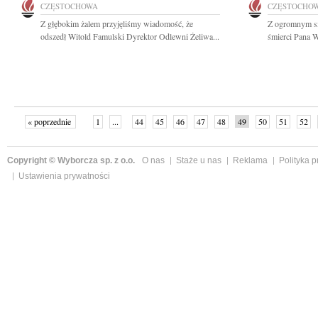
CZĘSTOCHOWA
CZĘSTOCHO
Z głębokim żalem przyjęliśmy wiadomość, że
Z ogromnym s
odszedł Witold Famulski Dyrektor Odlewni Żeliwa...
śmierci Pana 
« poprzednie
1
...
44
45
46
47
48
49
50
51
52
»
Copyright © Wyborcza sp. z o.o.
O nas
Staże u nas
Reklama
Polityka 
Ustawienia prywatności