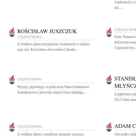
wiadomość o śm
inż....
ROŚCISŁAW JUSZCZUK
CZĘSTOCHO
Panu Tomaszo
CZĘSTOCHOWA
Informatyczn
Z wielkim żalem przyjęliśmy wiadomość o śmierci
Częstochowie..
mgr. inż. Rościsława Juszczuka Członka...
STANIS
CZĘSTOCHOWA
MŁYŃC
Wyrazy głębokiego współczucia Panu Damianowi
Szmukierowi z powodu śmierci Ojca składają...
Z głębokim żal
2015 roku zmar
ADAM C
CZĘSTOCHOWA
Z wielkim żalem i smutkiem żegnamy naszego
Odszedłeś cicho