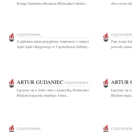
Kolegę Stanisława Bronisza-Młyńczaka Członka...
chce swym odej
CZĘSTOCHOWA
CZĘSTOCHO
Z głębokim żalem przyjęliśmy wiadomość o śmierci
Pani Annie Szt
Sędzi Sądu Okręgowego w Częstochowie Elżbiety...
powodu smierci
ARTUR GUDANIEC
ARTUR 
CZĘSTOCHOWA
Łączymy się w bólu i żalu z Agnieszką, Rodzicami i
Łączymy się w 
Bliskimi tragicznie zmarłego Artura...
Bliskimi tragic
CZĘSTOCHOWA
CZĘSTOCHO