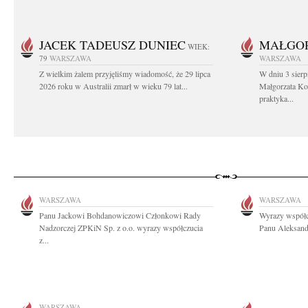
JACEK TADEUSZ DUNIEC
MAŁGOR
WIEK:
79
WARSZAWA
WARSZAWA
Z wielkim żalem przyjęliśmy wiadomość, że 29 lipca
W dniu 3 sierp
2026 roku w Australii zmarł w wieku 79 lat...
Małgorzata Koś
praktyka...
WARSZAWA
WARSZAWA
Panu Jackowi Bohdanowiczowi Członkowi Rady
Wyrazy współc
Nadzorczej ZPKiN Sp. z o.o. wyrazy współczucia
Panu Aleksand
z...
WARSZAWA