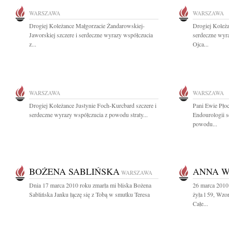
WARSZAWA
WARSZAWA
Drogiej Koleżance Małgorzacie Żandarowskiej-
Drogiej Koleż
Jaworskiej szczere i serdeczne wyrazy współczucia
serdeczne wyr
z...
Ojca...
WARSZAWA
WARSZAWA
Drogiej Koleżance Justynie Foch-Kurcbard szczere i
Pani Ewie Pło
serdeczne wyrazy współczucia z powodu straty...
Endourologii s
powodu...
BOŻENA SABLIŃSKA
ANNA W
WARSZAWA
Dnia 17 marca 2010 roku zmarła mi bliska Bożena
26 marca 2010
Sablińska Janku łączę się z Tobą w smutku Teresa
żyła l 59, Wz
Całe...