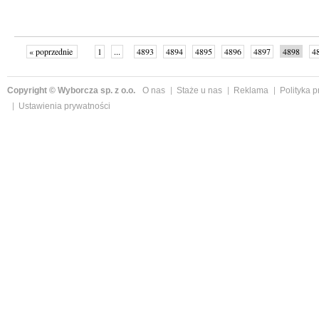
« poprzednie
1
...
4893
4894
4895
4896
4897
4898
4
...
4999
następne »
Copyright © Wyborcza sp. z o.o.
O nas
Staże u nas
Reklama
Polityka 
Ustawienia prywatności