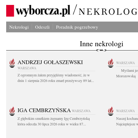
Nekrologi
Odeszli
Poradnik pogrzebowy
Inne nekrologi
ANDRZEJ GOŁASZEWSKI
WARSZAWA
WARSZAWA
Myślami jes
Z ogromnym żalem przyjęliśmy wiadomość, że w
Morozowską Ag
dniu 1 sierpnia 2026 roku zmarł przeżywszy 89 lat...
IGA CEMBRZYŃSKA
WARSZAWA
WARSZAWA
Z głębokim smutkiem żegnamy Igę Cembrzyńską
Naszej kochane
która odeszła 30 lipca 2026 roku w wieku 87...
Najcieplejsze 