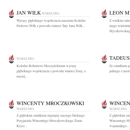
JAN WILK
LEON M
WARSZAWA
Wyrazy głębokiego współczucia naszemu Koledze
Z wielkim żal
Piotrowi Wilk z powodu śmierci Taty Jana Wilk...
mego wieloletn
Myszkowskieg
TADEUS
WARSZAWA
Koledze Robertowi Moszyńskiemu wyrazy
Ze smutkiem p
głębokiego współczucia z powodu śmierci Żony, a
jednego z nesto
naszej...
WINCENTY MROCZKOWSKI
WINCEN
WARSZAWA
WARSZAWA
Z głębokim smutkiem żegnamy naszego bliskiego
Z głębokim sm
Przyjaciela Wincentego Mroczkowskiego Żonie
Wincentego M
Krysi...
wspaniałego...