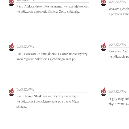
WARSZAWA
Panu Aleksandrowi Posłusznemu wyrazy głębokiego
Wyrazy głębok
współczucia z powodu śmierci Żony składają...
z powodu śmier
WARSZAWA
WARSZAWA
Pawłowi, Ani 
Panu Leszkowi Kamińskiemu i Córce Ilonie wyrazy
współczucia po 
szczerego współczucia i głębokiego żalu po...
WARSZAWA
WARSZAWA
Pani Halinie Stankowskiej wyrazy szczerego
"I gdy Bóg zob
współczucia i głębokiego żalu po stracie Męża
zbyt strome, a 
składa...