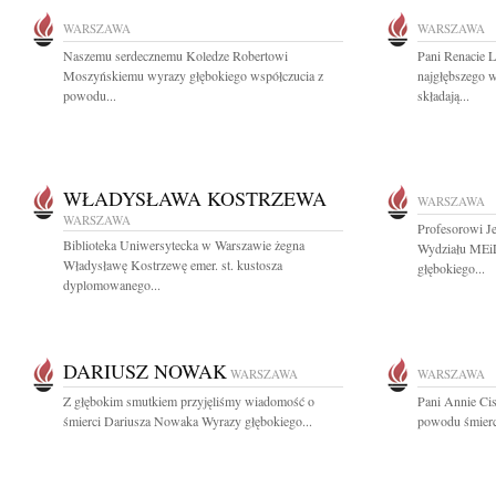
WARSZAWA
WARSZAWA
Naszemu serdecznemu Koledze Robertowi
Pani Renacie L
Moszyńskiemu wyrazy głębokiego współczucia z
najgłębszego 
powodu...
składają...
WŁADYSŁAWA KOSTRZEWA
WARSZAWA
WARSZAWA
Profesorowi J
Biblioteka Uniwersytecka w Warszawie żegna
Wydziału MEiL
Władysławę Kostrzewę emer. st. kustosza
głębokiego...
dyplomowanego...
DARIUSZ NOWAK
WARSZAWA
WARSZAWA
Z głębokim smutkiem przyjęliśmy wiadomość o
Pani Annie Cis
śmierci Dariusza Nowaka Wyrazy głębokiego...
powodu śmierci