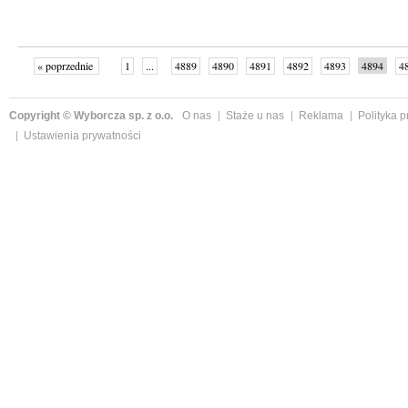
« poprzednie
1
...
4889
4890
4891
4892
4893
4894
4
...
4999
następne »
Copyright © Wyborcza sp. z o.o.
O nas
Staże u nas
Reklama
Polityka 
Ustawienia prywatności