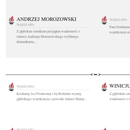
ANDRZEJ MOROZOWSKI
WARSZAWA
WARSZAWA
Pani Dziekanie
Z głębokim smutkiem przyjąłem wiadomość o
współczucia or
śmierci Andrzeja Morozowskiego wybitnego
dziennikarza,...
WINICJ
WARSZAWA
Kochanej Asi Posłusznej i Jej Rodzinie wyrazy
Z głębokim smu
głębokiego współczucia z powodu śmierci Mamy...
wiadomość o śm
WARSZAWA