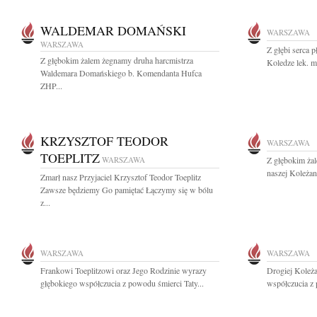
WALDEMAR DOMAŃSKI
WARSZAWA
WARSZAWA
Z głębi serca 
Z głębokim żalem żegnamy druha harcmistrza
Koledze lek. m
Waldemara Domańskiego b. Komendanta Hufca
ZHP...
KRZYSZTOF TEODOR
WARSZAWA
TOEPLITZ
WARSZAWA
Z głębokim ża
naszej Koleżan
Zmarł nasz Przyjaciel Krzysztof Teodor Toeplitz
Zawsze będziemy Go pamiętać Łączymy się w bólu
z...
WARSZAWA
WARSZAWA
Frankowi Toeplitzowi oraz Jego Rodzinie wyrazy
Drogiej Koleża
głębokiego współczucia z powodu śmierci Taty...
współczucia z