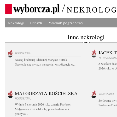
Nekrologi
Odeszli
Poradnik pogrzebowy
Inne nekrologi
JACEK 
WARSZAWA
79
WARSZAW
Naszej kochanej i dzielnej Marylce Butruk
Z wielkim żale
Najcieplejsze wyrazy wsparcia i współczucia w...
2026 roku w Au
MAŁGORZATA KOŚCIELSKA
WARSZAWA
WARSZAWA
Serdeczne wyr
W dniu 3 sierpnia 2026 roku zmarła Profesor
Profesora Dar
Małgorzata Kościelska Jej prace badawcze i
praktyka...