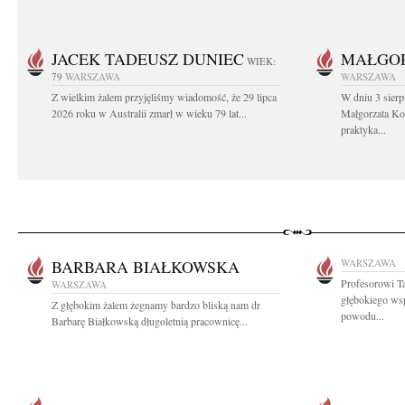
JACEK TADEUSZ DUNIEC
MAŁGOR
WIEK:
79
WARSZAWA
WARSZAWA
Z wielkim żalem przyjęliśmy wiadomość, że 29 lipca
W dniu 3 sierp
2026 roku w Australii zmarł w wieku 79 lat...
Małgorzata Koś
praktyka...
BARBARA BIAŁKOWSKA
WARSZAWA
Profesorowi T
WARSZAWA
głębokiego wsp
Z głębokim żalem żegnamy bardzo bliską nam dr
powodu...
Barbarę Białkowską długoletnią pracownicę...