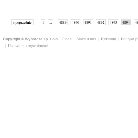
« poprzednie
1
...
4889
4890
4891
4892
4893
4894
4
...
4999
następne »
Copyright © Wyborcza sp. z o.o.
O nas
Staże u nas
Reklama
Polityka 
Ustawienia prywatności