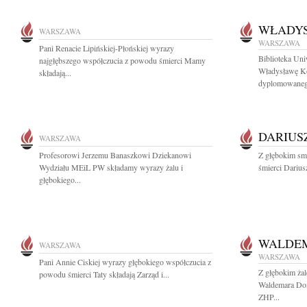
WŁADY
WARSZAWA
WARSZAWA
Pani Renacie Lipińskiej-Płońskiej wyrazy
Biblioteka Un
najgłębszego współczucia z powodu śmierci Mamy
Władysławę Ko
składają...
dyplomowaneg
DARIUS
WARSZAWA
Profesorowi Jerzemu Banaszkowi Dziekanowi
Z głębokim sm
Wydziału MEiL PW składamy wyrazy żalu i
śmierci Dariu
głębokiego...
WALDE
WARSZAWA
WARSZAWA
Pani Annie Ciskiej wyrazy głębokiego współczucia z
Z głębokim ża
powodu śmierci Taty składają Zarząd i...
Waldemara Do
ZHP...