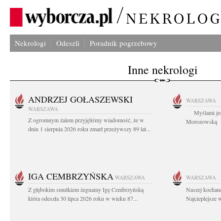
Nekrologi
Odeszli
Poradnik pogrzebowy
Inne nekrologi
ANDRZEJ GOŁASZEWSKI
WARSZAWA
WARSZAWA
Myślami jes
Z ogromnym żalem przyjęliśmy wiadomość, że w
Morozowską Ag
dniu 1 sierpnia 2026 roku zmarł przeżywszy 89 lat...
IGA CEMBRZYŃSKA
WARSZAWA
WARSZAWA
Z głębokim smutkiem żegnamy Igę Cembrzyńską
Naszej kochane
która odeszła 30 lipca 2026 roku w wieku 87...
Najcieplejsze 