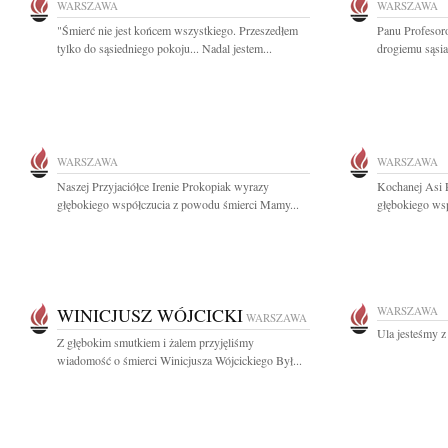
WARSZAWA
WARSZAWA
"Śmierć nie jest końcem wszystkiego. Przeszedłem
Panu Profesor
tylko do sąsiedniego pokoju... Nadal jestem...
drogiemu sąsia
WARSZAWA
WARSZAWA
Naszej Przyjaciółce Irenie Prokopiak wyrazy
Kochanej Asi P
głębokiego współczucia z powodu śmierci Mamy...
głębokiego ws
WINICJUSZ WÓJCICKI
WARSZAWA
WARSZAWA
Ula jesteśmy z
Z głębokim smutkiem i żalem przyjęliśmy
wiadomość o śmierci Winicjusza Wójcickiego Był...