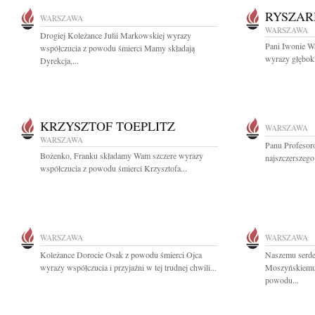
RYSZAR
WARSZAWA
WARSZAWA
Drogiej Koleżance Julii Markowskiej wyrazy
Pani Iwonie Wa
współczucia z powodu śmierci Mamy składają
wyrazy głęboki
Dyrekcja,...
KRZYSZTOF TOEPLITZ
WARSZAWA
WARSZAWA
Panu Profesor
Bożenko, Franku składamy Wam szczere wyrazy
najszczerszego
współczucia z powodu śmierci Krzysztofa...
WARSZAWA
WARSZAWA
Koleżance Dorocie Osak z powodu śmierci Ojca
Naszemu serd
wyrazy współczucia i przyjaźni w tej trudnej chwili...
Moszyńskiemu 
powodu...