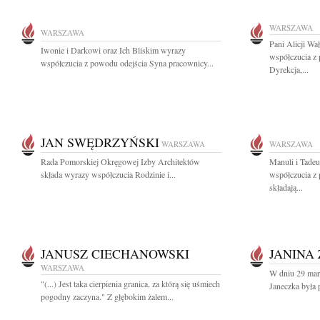
WARSZAWA
WARSZAWA
Pani Alicji Wa
Iwonie i Darkowi oraz Ich Bliskim wyrazy
współczucia z
współczucia z powodu odejścia Syna pracownicy...
Dyrekcja,...
JAN SWĘDRZYŃSKI
WARSZAWA
WARSZAWA
Rada Pomorskiej Okręgowej Izby Architektów
Manuli i Tade
składa wyrazy współczucia Rodzinie i...
współczucia z
składają...
JANUSZ CIECHANOWSKI
JANINA 
WARSZAWA
W dniu 29 marc
"(...) Jest taka cierpienia granica, za którą się uśmiech
Janeczka była p
pogodny zaczyna." Z głębokim żalem...