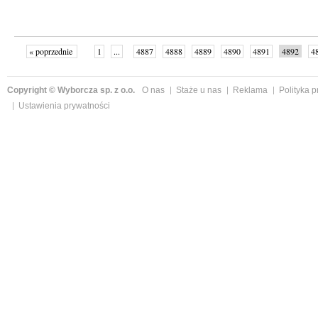
« poprzednie
1
...
4887
4888
4889
4890
4891
4892
4
...
4999
następne »
Copyright © Wyborcza sp. z o.o.
O nas
Staże u nas
Reklama
Polityka 
Ustawienia prywatności