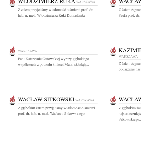
WŁODZIMIERZ RUKA
WACŁAW
WARSZAWA
Z żalem przyjęliśmy wiadomość o śmierci prof. dr.
Z żalem żegna
hab. n. med. Włodzimierza Ruki Konsultanta...
Szefa prof. dr
KAZIMI
WARSZAWA
WARSZAWA
Pani Katarzynie Gutowskiej wyrazy głębokiego
Z żalem żegna
współczucia z powodu śmierci Matki składają...
obdarzanie na
WACŁAW SITKOWSKI
WACŁAW
WARSZAWA
Z głębokim żalem przyjęliśmy wiadomość o śmierci
Z głębokim ża
prof. dr. hab. n. med. Wacława Sitkowskiego...
najserdeczniej
Sitkowskiego..