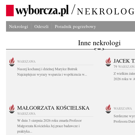
Nekrologi
Odeszli
Poradnik pogrzebowy
Inne nekrologi
JACEK 
WARSZAWA
79
WARSZAW
Naszej kochanej i dzielnej Marylce Butruk
Z wielkim żale
Najcieplejsze wyrazy wsparcia i współczucia w...
2026 roku w Au
MAŁGORZATA KOŚCIELSKA
WARSZAWA
WARSZAWA
Serdeczne wyr
W dniu 3 sierpnia 2026 roku zmarła Profesor
Profesora Dar
Małgorzata Kościelska Jej prace badawcze i
praktyka...