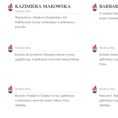
KAZIMIERA MAKOWSKA
BARBAR
WARSZAWA
Z wielkim ból
Wojciechowi i Markowi Karpińskim i Ich
mojej wieloletn
Najbliższym wyrazy serdecznego współczucia z
powodu...
WARSZAWA
WARSZAWA
Koledze Krzysztofowi Maciejewskiemu wyrazy
Koledze Stan
najgłębszego współczucia z powodu śmierci Mamy...
głębokiego wsp
Syna...
WARSZAWA
WARSZAWA
Bożenie i Frankowi Toeplitz wyrazy głębokiego
Panu prof. Ta
współczucia z powodu śmierci Męża i Ojca
głębokiego ws
składają...
składają...