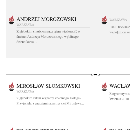
ANDRZEJ MOROZOWSKI
WARSZAWA
WARSZAWA
Pani Dziekanie
Z głębokim smutkiem przyjąłem wiadomość o
współczucia or
śmierci Andrzeja Morozowskiego wybitnego
dziennikarza,...
MIROSŁAW SŁOMKOWSKI
WACŁAW
WARSZAWA
Z ogromnym s
Z głębokim żalem żegnamy szkolnego Kolegę-
kwietnia 2010 
Przyjaciela, syna ziemi przasnyskiej Mirosława...