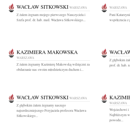
WACŁAW SITKOWSKI
WARSZAWA
WARSZAWA
Z żalem żegnam mojego pierwszego Nauczyciela i
Pani Katarzyn
Szefa prof. dr. hab. med. Wacława Sitkowskiego...
współczucia z 
KAZIMIERA MAKOWSKA
WACŁAW
WARSZAWA
Z głębokim ża
Z żalem żegnamy Kazimierę Makowską wdzięczni za
prof. dr. hab.
obdarzanie nas swoim młodzieńczym duchem i...
WACŁAW SITKOWSKI
KAZIMI
WARSZAWA
WARSZAWA
Z głębokim żalem żegnamy naszego
Wojciechowi i
najserdeczniejszego Przyjaciela profesora Wacława
Najbliższym w
Sitkowskiego...
powodu...