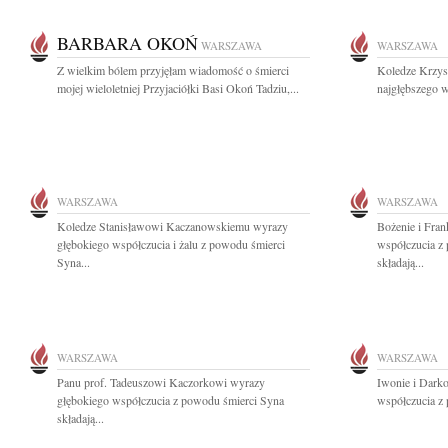
BARBARA OKOŃ
WARSZAWA
WARSZAWA
Z wielkim bólem przyjęłam wiadomość o śmierci
Koledze Krzys
mojej wieloletniej Przyjaciółki Basi Okoń Tadziu,...
najgłębszego 
WARSZAWA
WARSZAWA
Koledze Stanisławowi Kaczanowskiemu wyrazy
Bożenie i Fran
głębokiego współczucia i żalu z powodu śmierci
współczucia z
Syna...
składają...
WARSZAWA
WARSZAWA
Panu prof. Tadeuszowi Kaczorkowi wyrazy
Iwonie i Dark
głębokiego współczucia z powodu śmierci Syna
współczucia z 
składają...