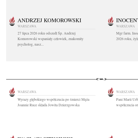
ANDRZEJ KOMOROWSKI
INOCEN
WARSZAWA
WARSZAWA
27 lipca 2026 roku odszedł Śp. Andrzej
Mgr farm. Inoc
Komorowski wspaniały człowiek, znakomity
2026 roku, żył
psycholog, nasz...
WARSZAWA
WARSZAWA
Wyrazy głębokiego współczucia po śmierci Męża
Pani Marii Ur
Joannie Ruce składa Jowita Dzierzgowska
współczucia or