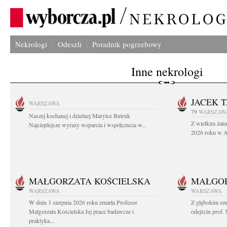
Nekrologi
Odeszli
Poradnik pogrzebowy
Inne nekrologi
JACEK 
WARSZAWA
79
WARSZAW
Naszej kochanej i dzielnej Marylce Butruk
Z wielkim żale
Najcieplejsze wyrazy wsparcia i współczucia w...
2026 roku w Au
MAŁGORZATA KOŚCIELSKA
MAŁGOR
WARSZAWA
WARSZAWA
W dniu 3 sierpnia 2026 roku zmarła Profesor
Z głębokim sm
Małgorzata Kościelska Jej prace badawcze i
odejściu prof. 
praktyka...