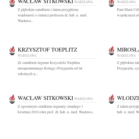
WACŁAW SITKOWSKI
WARSZAWA
WARSZAWA
Z głębokim smutkiem i żalem przyjęliśmy
Pani Marii Ur
wiadomość o śmierci profesora dr. hab. n. med.
współczucia or
Wacława...
KRZYSZTOF TOEPLITZ
MIROSŁ
WARSZAWA
WARSZAWA
Ze smutkiem żegnam Krzysztofa Toeplitza
Z głębokim ża
niezapomnianego Kolegę i Przyjaciela od lat
Przyjaciela, s
szkolnych u...
WACŁAW SITKOWSKI
WŁODZI
WARSZAWA
Z ogromnym smutkiem żegnamy zmarłego 1
Z żalem przyję
kwietnia 2010 roku prof. dr. hab. n. med. Wacława...
hab. n. med. W