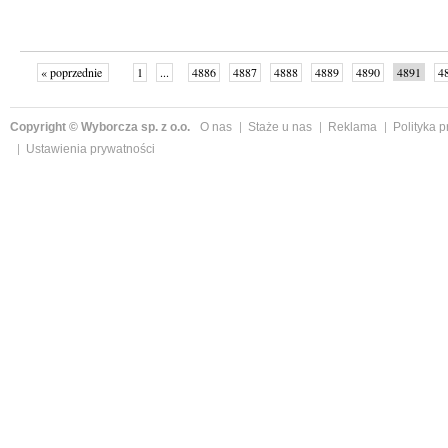
« poprzednie
1
...
4886
4887
4888
4889
4890
4891
4
...
4998
następne »
Copyright © Wyborcza sp. z o.o.
O nas
Staże u nas
Reklama
Polityka 
Ustawienia prywatności