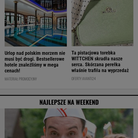
Ta pistacjowa torebka
Urlop nad polskim morzem nie
WITTCHEN skradła nasze
musi być drogi. Bestsellerowe
serca. Skórzana perełka
hotele znaleźliśmy w mega
właśnie trafiła na wyprzedaż
cenach!
OFERTY AVANTI24
MATERIAŁ PROMOCYJNY
NAJLEPSZE NA WEEKEND