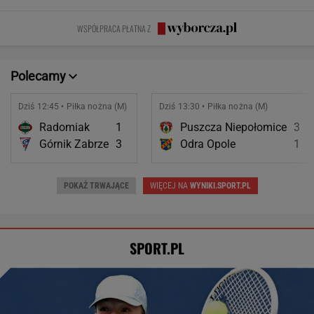
zmęczeni? "Te
jednocześnie czuć
scenami.
opóźnić
same grzechy
się samotną"
Rozmawiamy
starczą
WSPÓŁPRACA PŁATNA Z
główne"
z twórcami
demencję
scen
intymnych
Polecamy
Dziś 12:45 • Piłka nożna (M)
Dziś 13:30 • Piłka nożna (M)
Radomiak
1
Puszcza Niepołomice
3
Górnik Zabrze
3
Odra Opole
1
POKAŻ TRWAJĄCE
WIĘCEJ NA
WYNIKI.SPORT.PL
SPORT.PL