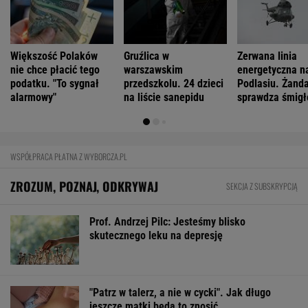
Większość Polaków
Gruźlica w
Zerwana linia
nie chce płacić tego
warszawskim
energetyczna n
podatku. "To sygnał
przedszkolu. 24 dzieci
Podlasiu. Żand
alarmowy"
na liście sanepidu
sprawdza śmigł
WSPÓŁPRACA PŁATNA Z WYBORCZA.PL
ZROZUM, POZNAJ, ODKRYWAJ
SEKCJA Z SUBSKRYPCJĄ
Prof. Andrzej Pilc: Jesteśmy blisko
skutecznego leku na depresję
"Patrz w talerz, a nie w cycki". Jak długo
jeszcze matki będą to znosić