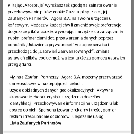
Klikając „Akceptuję” wyrażasz też zgodę na zainstalowanie i
przechowywanie plików cookie Gazeta.pl sp. z o.o., jej
Zaufanych Partnerów i Agora S.A. na Twoim urządzeniu
końcowym. Możesz w każdej chwili zmienić swoje preferencje
dotyczące plików cookie, wywołując narzędzie do zarządzania
twoimi preferencjami dot. przetwarzania danych poprzez
odnośnik „Ustawienia prywatności ” w stopce serwisu i
przechodząc do „Ustawień Zaawansowanych”. Zmiana
ustawień plików cookie możliwa jest także za pomocą ustawień
przeglądarki.
My, nasi Zaufani Partnerzy i Agora S.A. możemy przetwarzać
Hyży dosadnie odpowiedziała hejterom.
dane osobowe w następujących celach:
"Skończyła mi się cierpliwość"
Użycie dokładnych danych geolokalizacyjnych. Aktywne
skanowanie charakterystyki urządzenia do celów
identyfikacji. Przechowywanie informacji na urządzeniu lub
Ten quiz geograficzny odsieje leserów.
dostęp do nich. Spersonalizowane reklamy i treści, pomiar
Dopasuj miasto do województwa
reklam i treści, badnie odbiorców i ulepszanie usług.
Lista Zaufanych Partnerów