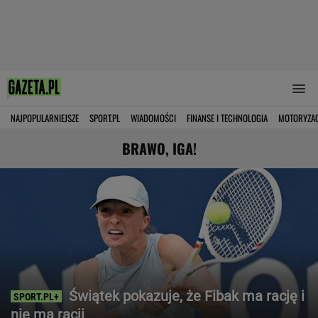
NAJPOPULARNIEJSZE
SPORT.PL
WIADOMOŚCI
FINANSE I TECHNOLOGIA
MOTORYZA
BRAWO, IGA!
Świątek pokazuje, że Fibak ma rację i
nie ma racji