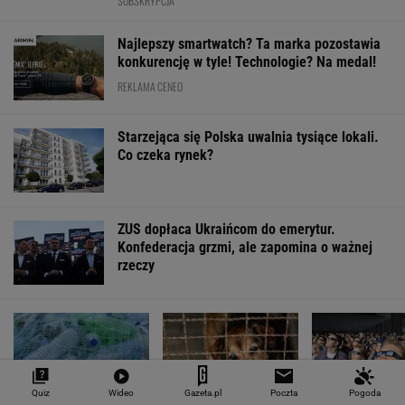
SUBSKRYPCJA
Najlepszy smartwatch? Ta marka pozostawia
konkurencję w tyle! Technologie? Na medal!
REKLAMA CENEO
Starzejąca się Polska uwalnia tysiące lokali.
Co czeka rynek?
ZUS dopłaca Ukraińcom do emerytur.
Konfederacja grzmi, ale zapomina o ważnej
rzeczy
Quiz
Wideo
Gazeta.pl
Poczta
Pogoda