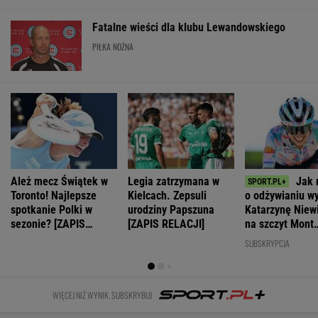
Fatalne wieści dla klubu Lewandowskiego
PIŁKA NOŻNA
Ależ mecz Świątek w
Legia zatrzymana w
Jak 
Toronto! Najlepsze
Kielcach. Zepsuli
o odżywianiu w
spotkanie Polki w
urodziny Papszuna
Katarzynę Nie
sezonie? [ZAPIS
[ZAPIS RELACJI]
na szczyt Mont
RELACJI]
Ventoux
SUBSKRYPCJA
WIĘCEJ NIŻ WYNIK. SUBSKRYBUJ