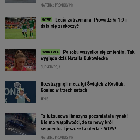
MATERIAŁ PROMOCYJNY
Legia zatrzymana. Prowadziła 1:0 i
dała się zaskoczyć
Po roku wszystko się zmieniło. Tak
wygląda dziś Natalia Bukowiecka
SUBSKRYPCJA
Rozstrzygnęli mecz Igi Świątek z Kostiuk.
Koniec w trzech setach
TENIS
Ta luksusowa limuzyna pozamiatała rynek!
Nie ma wątpliwości, że to nowy król
segmentu. I jeszcze ta oferta - WOW!
MATERIAŁ PROMOCYJNY