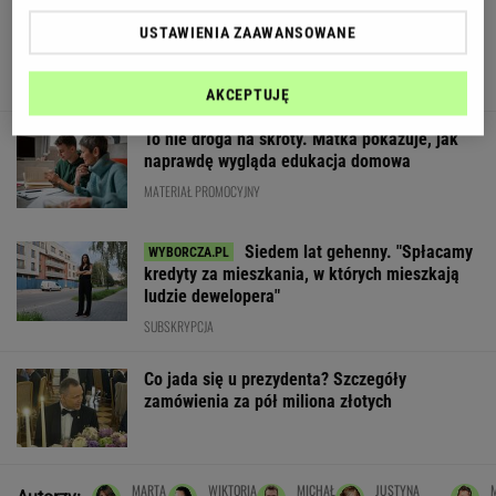
Wieniawa jako jurorka "TzG" to
USTAWIENIA ZAAWANSOWANE
dobry pomysł? "Będzie musiała być uważna"
AKCEPTUJĘ
To nie droga na skróty. Matka pokazuje, jak
naprawdę wygląda edukacja domowa
MATERIAŁ PROMOCYJNY
Siedem lat gehenny. "Spłacamy
kredyty za mieszkania, w których mieszkają
ludzie dewelopera"
SUBSKRYPCJA
Co jada się u prezydenta? Szczegóły
zamówienia za pół miliona złotych
MARTA
WIKTORIA
MICHAŁ
JUSTYNA