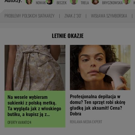
Autorzy:
NOWAK
BECZEK
TRELA
BRYCZKOWSKA
PROBLEMY POLSKICH SIATKARZY
ZNAK Z '30'
WISŁAWA SZYMBORSKA
LETNIE OKAZJE
Profesjonalna depilacja w
Na wesele wybieram
domu? Ten sprzęt robi skórę
sukienki z polską metką.
gładką jak aksamit! Cena?
Ta wygląda jak z włoskiego
Dobra
butiku, a kupisz ją z
RABATEM
REKLAMA MEDIA EXPERT
OFERTY AVANTI24