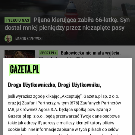
Pijana kierująca zabiła 66-latkę. Syn
dostał mniej pieniędzy przez niezapięte pasy
MARCIN KOZŁOWSKI
Bukowiecka nie miała wyjścia.
Musiała to zrobić. "Rok wypuszczenia"
SUBSKRYPCJA
Droga Użytkowniczko, Drogi Użytkowniku,
Legia zatrzymana. Prowadziła 1:0 i
dała się zaskoczyć
jeśli wyrazisz zgodę klikając „Akceptuję”, Gazeta.pl sp. z o.o.
oraz jej Zaufani Partnerzy, w tym [
676
] Zaufanych Partnerów
IAB, jak również Agora S.A. będąca spółką powiązaną z
"Pamiętam, że miał ładny
Gazeta.pl sp. z o.o., będą przetwarzać Twoje dane osobowe
głos. Po tym, skąd dochodził, wiedziałam, że
takie jak adresy IP, adresy e-mail czy identyfikatory plików
jest wysoki"
cookie lub inne informacje zapisane w tych plikach do celów
SUBSKRYPCJA