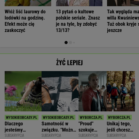
Włóż liść laurowy do
13 pytań o kultowe
Tak wygląda m
lodówki na godzinę.
polskie seriale. Znasz
willa Kwaśniews
Efekt może cię
je na tyle, by zdobyć
Tuż obok kryje 
zaskoczyć
13/13?
jeszcze
ŻYĆ LEPIEJ
Dlaczego
Samotność w
"Proud"
Unikaj tego,
jesteśmy
związku. "Można
szokuje
jeśli chcesz
SUBSKRYPCJA
SUBSKRYPCJA
SUBSKRYPCJA
SUBSKRYPCJA
permanentnie
być kochaną i
odważnymi
znacznie