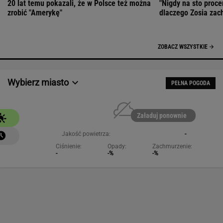
20 lat temu pokazali, że w Polsce też można
"Nigdy na sto proce
zrobić "Amerykę"
dlaczego Zosia zac
ZOBACZ WSZYSTKIE
Wybierz miasto
PEŁNA POGODA
Załaduj ponownie
Jakość powietrza:
-
Ciśnienie:
Opady:
Zachmurzenie:
-
-%
-%