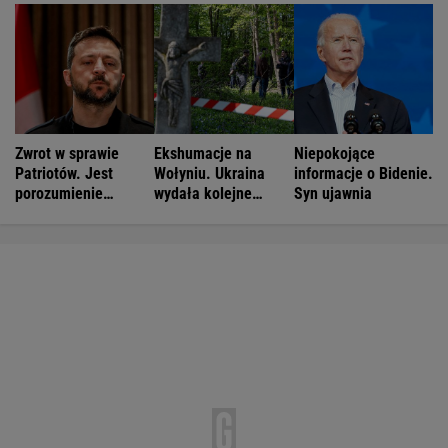
Zwrot w sprawie
Ekshumacje na
Niepokojące
Patriotów. Jest
Wołyniu. Ukraina
informacje o Bidenie.
porozumienie
wydała kolejne
Syn ujawnia
Ukrainy i USA
zgody