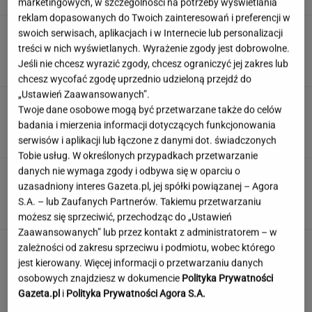
marketingowych, w szczególności na potrzeby wyświetlania
reklam dopasowanych do Twoich zainteresowań i preferencji w
Rolnik zaorał nowy asfalt za 400 tys. zł.
swoich serwisach, aplikacjach i w Internecie lub personalizacji
Wcześniej rozwalał krawężniki
treści w nich wyświetlanych. Wyrażenie zgody jest dobrowolne.
Jeśli nie chcesz wyrazić zgody, chcesz ograniczyć jej zakres lub
chcesz wycofać zgodę uprzednio udzieloną przejdź do
„Ustawień Zaawansowanych”.
Wlewam masę i przykrywam. Po 30 minutach
Twoje dane osobowe mogą być przetwarzane także do celów
mam cytrynowy obłoczek
badania i mierzenia informacji dotyczących funkcjonowania
serwisów i aplikacji lub łączone z danymi dot. świadczonych
Tobie usług. W określonych przypadkach przetwarzanie
danych nie wymaga zgody i odbywa się w oparciu o
Polskie korzenie i hollywoodzki dorobek. Mało
uzasadniony interes Gazeta.pl, jej spółki powiązanej – Agora
kto zna jej historię
S.A. – lub Zaufanych Partnerów. Takiemu przetwarzaniu
możesz się sprzeciwić, przechodząc do „Ustawień
Zaawansowanych” lub przez kontakt z administratorem – w
zależności od zakresu sprzeciwu i podmiotu, wobec którego
jest kierowany. Więcej informacji o przetwarzaniu danych
osobowych znajdziesz w dokumencie
Polityka Prywatności
Gazeta.pl
i
Polityka Prywatności Agora S.A.