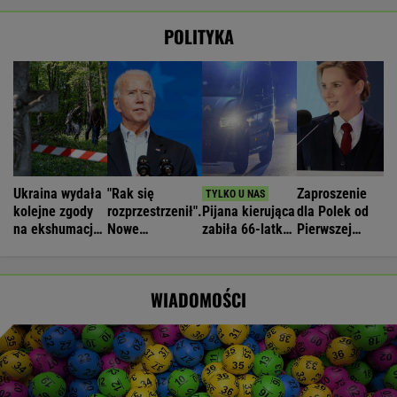
POLITYKA
Ukraina wydała
"Rak się
Zaproszenie
kolejne zgody
rozprzestrzenił".
Pijana kierująca
dla Polek od
na ekshumacje
Nowe
zabiła 66-latkę.
Pierwszej
polskich ofiar
informacje o
Ubezpieczyciel
Damy.
na Wołyniu
stanie zdrowia
chciał wypłacić
"Poznajmy się"
Joe Bidena
mniej
WIADOMOŚCI