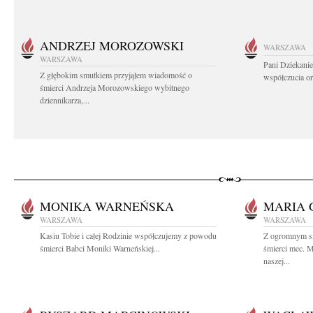
ANDRZEJ MOROZOWSKI
WARSZAWA
WARSZAWA
Pani Dziekanie
Z głębokim smutkiem przyjąłem wiadomość o
współczucia or
śmierci Andrzeja Morozowskiego wybitnego
dziennikarza,...
MONIKA WARNEŃSKA
MARIA
WARSZAWA
WARSZAWA
Kasiu Tobie i całej Rodzinie współczujemy z powodu
Z ogromnym s
śmierci Babci Moniki Warneńskiej...
śmierci mec. 
naszej...