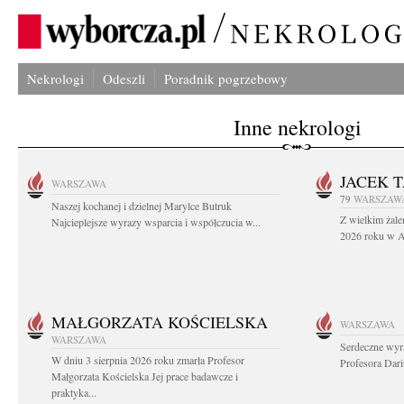
Nekrologi
Odeszli
Poradnik pogrzebowy
Inne nekrologi
JACEK 
WARSZAWA
79
WARSZAW
Naszej kochanej i dzielnej Marylce Butruk
Z wielkim żale
Najcieplejsze wyrazy wsparcia i współczucia w...
2026 roku w Au
MAŁGORZATA KOŚCIELSKA
WARSZAWA
WARSZAWA
Serdeczne wyr
W dniu 3 sierpnia 2026 roku zmarła Profesor
Profesora Dar
Małgorzata Kościelska Jej prace badawcze i
praktyka...