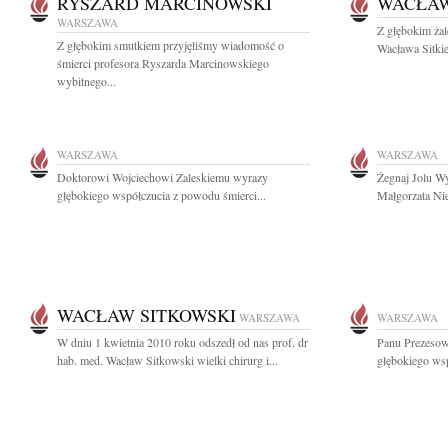
RYSZARD MARCINOWSKI
WACŁAW
WARSZAWA
Z głębokim żal
Z głębokim smutkiem przyjęliśmy wiadomość o
Wacława Sitkie
śmierci profesora Ryszarda Marcinowskiego
wybitnego...
WARSZAWA
WARSZAWA
Doktorowi Wojciechowi Zaleskiemu wyrazy
Żegnaj Jolu Wy
głębokiego współczucia z powodu śmierci...
Małgorzata Ni
WACŁAW SITKOWSKI
WARSZAWA
WARSZAWA
W dniu 1 kwietnia 2010 roku odszedł od nas prof. dr
Panu Prezesow
hab. med. Wacław Sitkowski wielki chirurg i...
głębokiego wsp