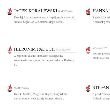
JACEK KORALEWSKI
HANNA 
WARSZAWA
Drogiej Joasi szczere wyrazy współczucia z powodu
Z głębokim ża
śmierci Męża Jacka Koralewskiego Kasia...
Koleżankę red
HIERONIM PADUCH
WARSZAWA
WARSZAWA
Wyrazy głębok
Z głębokim żalem i smutkiem przyjęłyśmy
Matki dla Pani 
wiadomość o odejściu Hieronima Paducha Rodzinie
i...
STEFAN
WARSZAWA
Kasiu i Maćku, Małgosiu, Kajko, Krzysztofie
Z przykrością
najserdeczniej współczuję Wam po stracie...
śmierci naszego