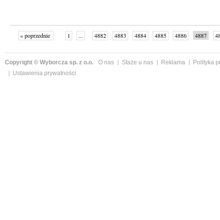
« poprzednie
1
...
4882
4883
4884
4885
4886
4887
4
...
4999
następne »
Copyright © Wyborcza sp. z o.o.
O nas
Staże u nas
Reklama
Polityka 
Ustawienia prywatności