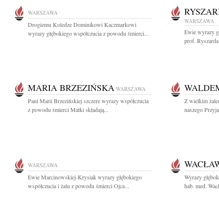
RYSZAR
WARSZAWA
WARSZAWA
Drogiemu Koledze Dominikowi Kaczmarkowi
Ewie wyrazy gł
wyrazy głębokiego współczucia z powodu śmierci...
prof. Ryszarda
MARIA BRZEZIŃSKA
WALDE
WARSZAWA
Pani Marii Brzezińskiej szczere wyrazy współczucia
Z wielkim żal
z powodu śmierci Matki składają...
naszego Przyj
WACŁAW
WARSZAWA
Ewie Marcinowskiej-Krysiak wyrazy głębokiego
Wyrazy głęboki
współczucia i żalu z powodu śmierci Ojca...
hab. med. Wac