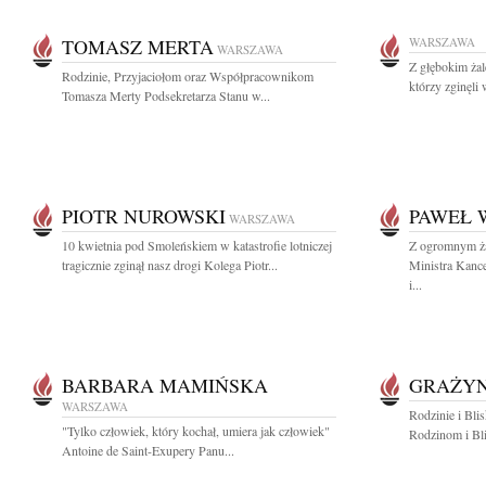
TOMASZ MERTA
WARSZAWA
WARSZAWA
Z głębokim ża
Rodzinie, Przyjaciołom oraz Współpracownikom
którzy zginęli 
Tomasza Merty Podsekretarza Stanu w...
PIOTR NUROWSKI
PAWEŁ 
WARSZAWA
10 kwietnia pod Smoleńskiem w katastrofie lotniczej
Z ogromnym ż
tragicznie zginął nasz drogi Kolega Piotr...
Ministra Kance
i...
BARBARA MAMIŃSKA
GRAŻYN
WARSZAWA
Rodzinie i Bli
"Tylko człowiek, który kochał, umiera jak człowiek"
Rodzinom i Bli
Antoine de Saint-Exupery Panu...