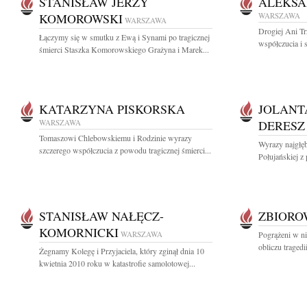
STANISŁAW JERZY
ALEKSA
KOMOROWSKI
WARSZAWA
WARSZAWA
Drogiej Ani Tr
Łączymy się w smutku z Ewą i Synami po tragicznej
współczucia i 
śmierci Staszka Komorowskiego Grażyna i Marek...
KATARZYNA PISKORSKA
JOLANT
WARSZAWA
DERESZ
Tomaszowi Chlebowskiemu i Rodzinie wyrazy
Wyrazy najgłęb
szczerego współczucia z powodu tragicznej śmierci...
Połujańskiej z 
STANISŁAW NAŁĘCZ-
ZBIOR
KOMORNICKI
WARSZAWA
Pogrążeni w n
obliczu tragedi
Żegnamy Kolegę i Przyjaciela, który zginął dnia 10
kwietnia 2010 roku w katastrofie samolotowej...