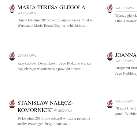
MARIA TERESA GLEGOŁA
WARSZAWA
WARSZAWA
Wyrazy głębok
Dnia 7 kwietnia 2010 roku zmarła w wieku 72 lat w
Ofiar katastrof
Warszawie Maria Teresa Glegoła architekt nasz...
JOANNA
WARSZAWA
WARSZAWA
Krzysztofowi Dominikowi i Jego Rodzinie wyrazy
Drogiemu Prof
najgłębszego współczucia z powodu śmierci...
Jego Najbliższ
STANISŁAW NAŁĘCZ-
WARSZAWA
"Każda śmierć 
KOMORNICKI
WARSZAWA
porę." W obliczu
10 kwietnia 2010 roku odszedł w trakcie pełnienia
służby Polsce gen. bryg. Stanisław...