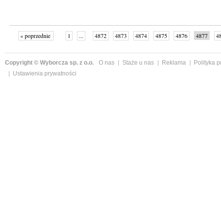
« poprzednie
1
...
4872
4873
4874
4875
4876
4877
4
...
4999
następne »
Copyright © Wyborcza sp. z o.o.
O nas
Staże u nas
Reklama
Polityka 
Ustawienia prywatności