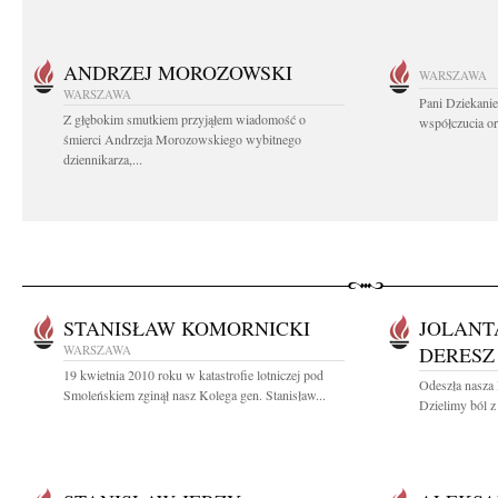
ANDRZEJ MOROZOWSKI
WARSZAWA
WARSZAWA
Pani Dziekanie
Z głębokim smutkiem przyjąłem wiadomość o
współczucia or
śmierci Andrzeja Morozowskiego wybitnego
dziennikarza,...
STANISŁAW KOMORNICKI
JOLANT
WARSZAWA
DERESZ
19 kwietnia 2010 roku w katastrofie lotniczej pod
Odeszła nasza 
Smoleńskiem zginął nasz Kolega gen. Stanisław...
Dzielimy ból z