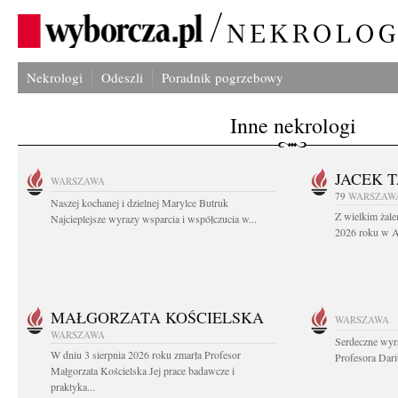
Nekrologi
Odeszli
Poradnik pogrzebowy
Inne nekrologi
JACEK 
WARSZAWA
79
WARSZAW
Naszej kochanej i dzielnej Marylce Butruk
Z wielkim żale
Najcieplejsze wyrazy wsparcia i współczucia w...
2026 roku w Au
MAŁGORZATA KOŚCIELSKA
WARSZAWA
WARSZAWA
Serdeczne wyr
W dniu 3 sierpnia 2026 roku zmarła Profesor
Profesora Dar
Małgorzata Kościelska Jej prace badawcze i
praktyka...